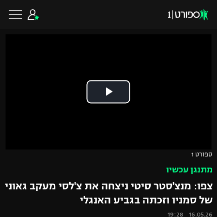
כדורגל ישראלי
ליגת העל
כדורגל עולמי
ליגה לאומית
ליגת האלופות
כדורסל ישראלי
ספורט 1
גביע הטוטו
מתנגן עכשיו
ליגה אירופית
ליגת ווינר סל
ליגיונרים
כדורסל עולמי
צפו: מנצ'סטר סיטי ניצחה את צ'לסי מעקב גאוני
ליגה אנגלית
של סמניו וזכתה בגביע האנגלי
ליגה לאומית
גביע המדינה
NBA
16.05.26 19:28
ליגה גרמנית
ענפים נוספים