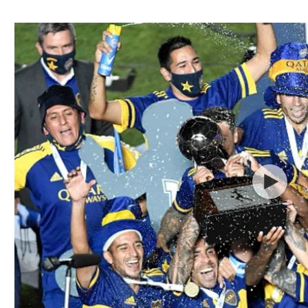
ל אביב
ליגה טורקית
תל אביב
ליגה סינית
חיפה
ליגה ברזילאית
באר שבע
ליגות נוספות
תניה
דה