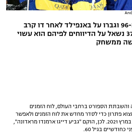
And
הצהובים-כחולים ספגו בדקה ה-96 וגברו על באנפילד לאחר דו קרב
פנדלים, החלוץ שיחגוג בקרוב 37 נשאל על הדיווחים לפיהם הוא עשוי
רישה ממשחק
 והשבתת הספורט ברחבי העולם, לוח הזמנים
וא פתרון כדי לסדר מחדש את לוח הזמנים ולאפשר
לקבוצות להיערך בהתאם לפתיחת העונה במרץ 2021. לכן, הוקם "גביע דייגו ארמנדו מראדונה",