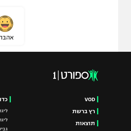
אהבת
VOD
כדו
רץ ברשת
ליגת
ליגה
תוצאות
גביע