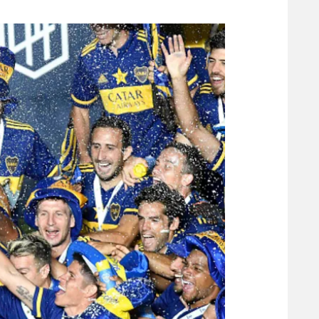
משתתפים וזוכים בפרסים
מכבי ת
הפועל 
תקנון משתתפים וזוכים בפרסים
הפועל 
תקנון עבור פעילות אלקטרה
הפועל 
תקנון עבור פעילות ספורט 1 – "מרלן"
מכבי נ
טניס
בני יהו
גיימינג E-Sports
תנאי שימוש
מדיניות פרטיות
תקנון פעילות ספורט 1
רשיון להקרנה פומבית לבית עסק
הצטרפות לחבילת הערוצים
לוח דרושים – ג'ובנט
תגיות