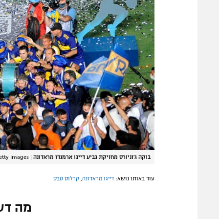
בוקה ג'וניורס מחזיקת גביע דייגו ארמנדו מראדונה
|
etty Images
עוד באותו נושא:
דייגו מראדונה
,
קרלוס טבס
מה דע