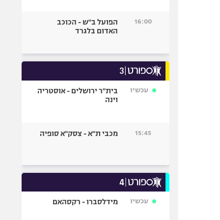
16:00
הפועל ב"ש - הכוכב
האדום בלגרד
עכשיו
בית"ר ירושלים - אוסטריה
וינה
15:45
מכבי ת"א - צסק"א סופיה
עכשיו
מידלסברו - רקסהאם