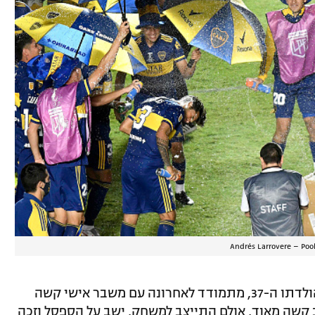
Andrés Larrovere – Poo
קרלוס טבס, שיחגוג בחודש הבא את יום הולדתו ה-37, מתמודד לאחרונה עם משבר אישי קשה
צב קשה מאוד, אולם התייצב למשחק, ישב על הספסל וזכה