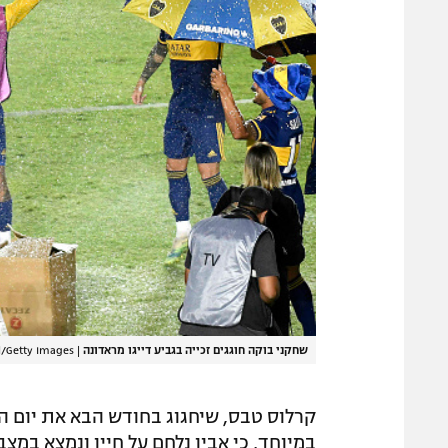
שחקני בוקה חוגגים זכייה בגביע דייגו מראדונה
|
l/Getty Images
במיוחד, כי אביו נלחם על חייו ונמצא במ