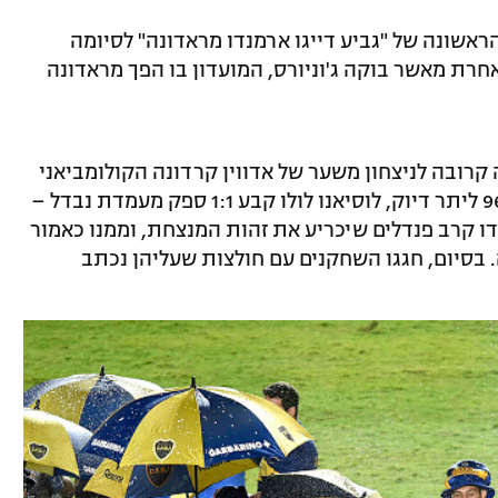
הראשונה של "גביע דייגו ארמנדו מראדונה" לסיומה
אחרת מאשר בוקה ג'וניורס, המועדון בו הפך מראדונה
קרובה לניצחון משער של אדווין קרדונה הקולומביאני
בדקה ה-63, אך בתוספת הזמן, בדקה ה-96 ליתר דיוק, לוסיאנו לולו קבע 1:1 ספק מעמדת נבדל –
ק לדו קרב פנדלים שיכריע את זהות המנצחת, וממנו כאמור
. בסיום, חגגו השחקנים עם חולצות שעליהן נכתב