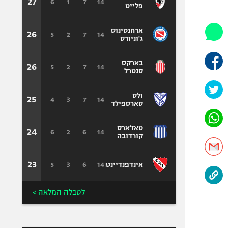
היאבקות WWE
27
6
1
7
14
פלייט
אופניים
ארחנטינוס
ספורט מוטורי
26
5
2
7
14
ג'וניורס
כדורמים
בארקס
פוטבול אמריקאי NFL
26
5
2
7
14
סנטרל
בייסבול MLB
ספורט אתגרי
ולס
25
4
3
7
14
סארספילד
ואקסטרים
אומנויות לחימה
טאז'ארס
24
6
2
6
14
גיימינג E-Sports
קורדובה
23
5
3
6
14
אינדפנדיינטה
לטבלה המלאה >