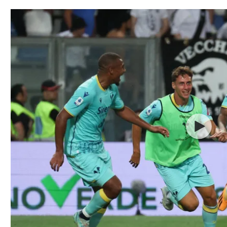
תל אביב
ליגה סינית
חיפה
ליגה ברזילאית
באר שבע
ליגות נוספות
תניה
דה