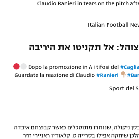
Claudio Ranieri in tears on the pitch af
והל: אל תקניטו את היריבה
Dopo la promozione in A i tifosi del
#Caglia
Guardate la reazione di Claudio
#Ranieri
#Bar
י יותר מ-50 אלף צופים בסן ניקולה, שנותרו מתוסכלים כאשר קבוצתם איבדה
את הכרטיס לסרייה A אחרי 12 שנים שבמהלכן שיחקה אפילו בסרייה D. קלאודיו ראניירי חזר