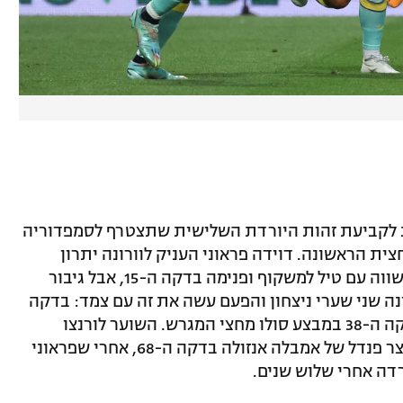
ת לקביעת זהות היורדת השלישית שתצטרף לסמפדוריה
וכרע עוד במחצית הראשונה. דוידה פראוני העניק לוורונה יתרון
בדקה החמישית, אית'ן אמפאדו הוולשי השווה עם טיל למשקוף ופנימה בדקה ה-15, אבל גיבור
נה שני שערי ניצחון והפעם עשה את זה עם צמד: בדקה
ה-26 אחרי דאבל פס עם מילאן ג'וריץ' ובדקה ה-38 במבצע סולו מחצי המגרש. השוער לורנצו
מונטיפו מנע מספציה אפשרות לחזור כשעצר פנדל של אמבלה אנזולה בדקה ה-68, אחרי שפראוני
רדה אחרי שלוש שנים.