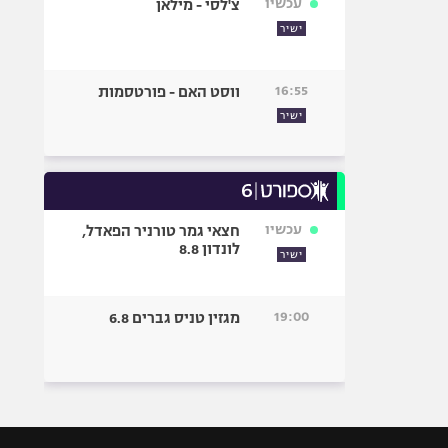
עכשיו
צ'לסי - מילאן
ישיר
16:55
ווסט האם - פורטסמות
ישיר
עכשיו
חצאי גמר טורניר הפאדל,
לונדון 8.8
ישיר
19:00
מגזין טניס גברים 6.8