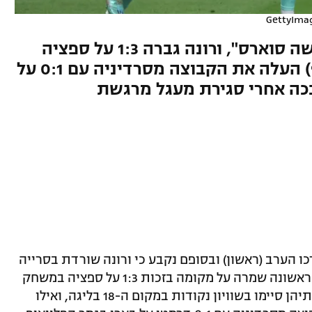
פראוני כבש והורחק אחרי ש"עשה סוארס", ורונה גברה 1:3 על ספציה
שירדה לסרייה B. לפאדולה (94) העלה את הקבוצה מסרדיניה עם 0:1 על
בכה אחרי סגירת מעגל מרגשת
 הערב (ראשון) ובסופם נקבע כי ורונה שורדת בסרייה
A וקליארי עולה בחזרה אחרי עונה אחת. הראשונה שמרה על מקומה בזכות 1:3 על ספציה במשחק
המבחן שנערך באצטדיון מאפיי, אחרי ששתיהן סיימו בשוויון נקודות במקום ה-18 בליגה, ואילו