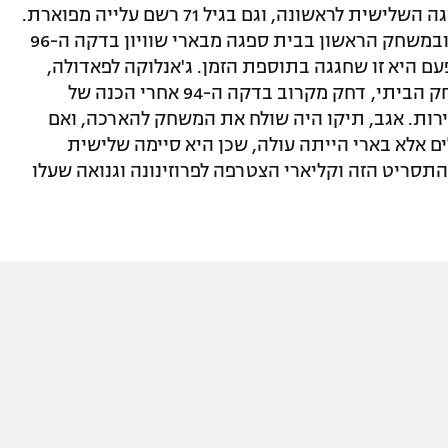
לקליארי 32 שנה אחרי שהעלה אותה מהליגה השלישית לראשונה, וגם בגיל 71 רשם עלייה מפוארת.
הקבוצה שלו אמנם סיימה חמישית בליגה ובמשחק הראשון בבית ספגה מבארי שוויון בדקה ה-96
עם היא זו שחגגה בתוספת הזמן. ג'אנלוקה לפאדולה,
שכבש 25 שערים העונה והרשית גם במשחק הביתי, דחק מקרוב בדקה ה-94 אחרי הכנה של
ירות. אגב, תיקו היה שולח את המשחק להארכה, ואם
לים אלא בארי הייתה עולה, שכן היא סיימה שלישית
תסריט הזה וקליארי הצטרפה לפרוזינונה וגנואה שעלו