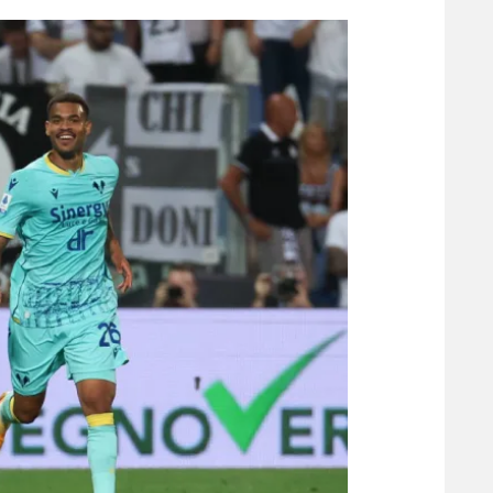
הפועל 
תקנון משתתפים וזוכים בפרסים
הפועל 
תקנון עבור פעילות אלקטרה
הפועל 
תקנון עבור פעילות ספורט 1 – "מרלן"
מכבי נ
טניס
בני יהו
גיימינג E-Sports
תנאי שימוש
מדיניות פרטיות
תקנון פעילות ספורט 1
רשיון להקרנה פומבית לבית עסק
הצטרפות לחבילת הערוצים
לוח דרושים – ג'ובנט
תגיות
המגזין