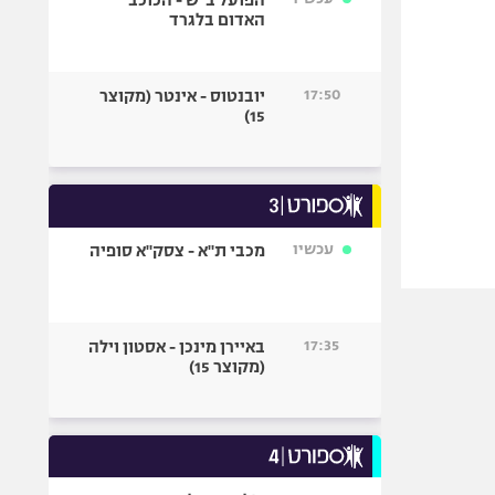
הפועל ב"ש - הכוכב
האדום בלגרד
17:50
יובנטוס - אינטר (מקוצר
15)
עכשיו
מכבי ת"א - צסק"א סופיה
17:35
באיירן מינכן - אסטון וילה
(מקוצר 15)