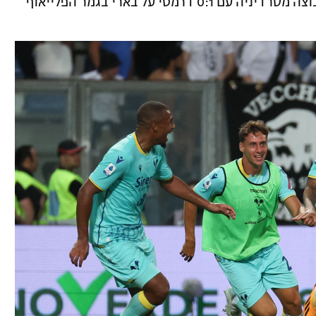
קלאודיו ראניירי סגר מעגל והחזיר את הקבוצה מסרדיניה עם 0:1 דרמטי על בארי בגמר הפלייאוף