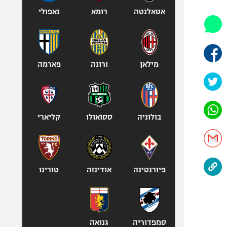
אופניים
אטאלנטה
רומא
נאפולי
ספורט מוטורי
כדורמים
פוטבול אמריקאי NFL
מילאן
ורונה
פארמה
בייסבול MLB
ספורט אתגרי
ואקסטרים
אומנויות לחימה
בולוניה
ססואולו
קליארי
גיימינג E-Sports
פיורנטינה
אודינזה
טורינו
סמפדוריה
גנואה