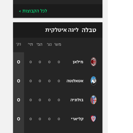
לכל הקבוצות >
טבלה
ליגה איטלקית
מש׳
נצ׳
הפ׳
תי׳
נק׳
0
0
0
0
0
מילאן
0
0
0
0
0
אטאלנטה
0
0
0
0
0
בולוניה
0
0
0
0
0
קליארי