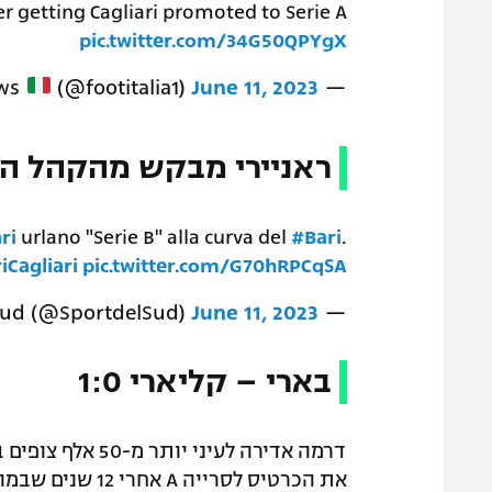
ter getting Cagliari promoted to Serie A
pic.twitter.com/34G50QPYgX
(@footitalia1)
June 11, 2023
— Italian Football News
ראניירי מבקש מהקהל הצ
ri
urlano "Serie B" alla curva del
#Bari
.
iCagliari
pic.twitter.com/G70hRPCqSA
June 11, 2023
— Sport del Sud (@SportdelSud)
בארי – קליארי 1:0
דרמה אדירה לעינ