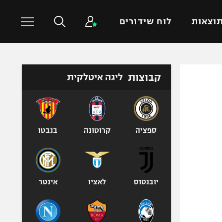
וצאות
לוח שידורים
כדורסל עולמי
ענפים נוספים
קבוצות
ליגה איטלקית
NBA
טניס
יורוליג
כדוריד
יורוקאפ
כדורעף
ספציה
קרוטונה
בנבטו
שחייה
ג'ודו
אגרוף
יובנטוס
לאציו
אינטר
ספורט אולימפי
UFC
היאבקות WWE