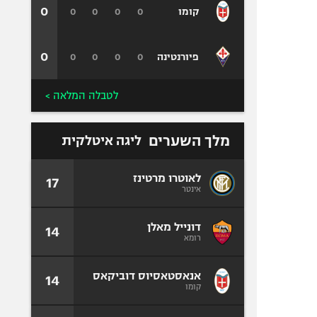
0
0
0
0
0
קומו
0
0
0
0
0
פיורנטינה
לטבלה המלאה >
מלך השערים
ליגה איטלקית
לאוטרו מרטינז
17
אינטר
דונייל מאלן
14
רומא
אנאסטאסיוס דוביקאס
14
קומו