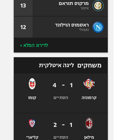
מרקוס תוראם
13
אינטר
ראסמוס הוילונד
12
נאפולי
לדירוג המלא >
משחקים
ליגה איטלקית
4
-
1
הסתיים
קרמונזה
קומו
2
-
1
הסתיים
מילאן
קליארי