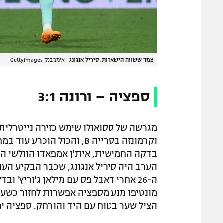
צמד ששווה הישארות. סיריל אנגונג
|
אימג'בנק GettyImages
ספציה – ורונה 3:1
מגרשה של ססואולו שימש כזירה נייטרלי
וקרמונזה בסרייה B, והכול ה
הערב היה סיריל אנגונג, שכבר הבקיע העו
הציל שער בטוח עם היד והורחק. ספציה י