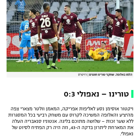
הלמו באלופה. שחקני טורינו חוגגים
|
רויטרס
טורינו – נאפולי 0:3
ויקטור אוסימן נסע לאליפות אפריקה, המאמן וולטר מצארי צפה
מהיציע והאלופה המשיכה לקרוס עם משחק רביעי בכל המסגרות
ללא שער זכות – שלושה מתוכם בליגה. אנטוניו סנאבריה העלה
את המארחת ליתרון בדקה ה-43, וזה היה רק הפתיח לסיוט של
נאפולי.