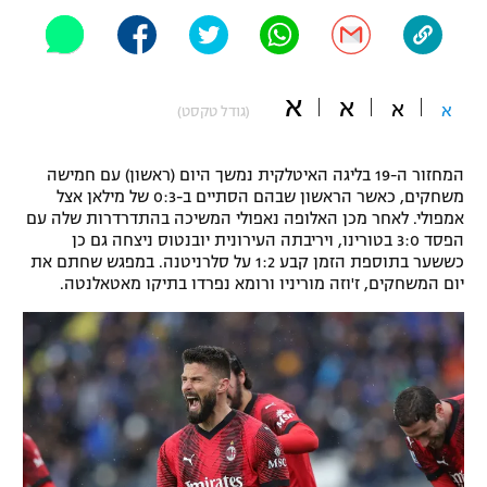
"מחצית בשכונה" – פודקאסט
אופניים
ספורט מוטורי
א
משתתפים וזוכים בפרסים
א
א
א
(גודל טקסט)
כדורמים
תקנון משתתפים וזוכים בפרסים
טניס
המחזור ה-19 בליגה האיטלקית נמשך היום (ראשון) עם חמישה
משחקים, כאשר הראשון שבהם הסתיים ב-0:3 של מילאן אצל
פוטבול אמריקאי NFL
תקנון עבור פעילות אלקטרה
אמפולי. לאחר מכן האלופה נאפולי המשיכה בהתדרדרות שלה עם
הפסד 3:0 בטורינו, ויריבתה העירונית יובנטוס ניצחה גם כן
גיימינג E-Sports
בייסבול MLB
כששער בתוספת הזמן קבע 1:2 על סלרניטנה. במפגש שחתם את
תקנון עבור פעילות ספורט 1 – "מרלן"
יום המשחקים, ז'וזה מוריניו ורומא נפרדו בתיקו מאטאלנטה.
ספורט אתגרי ואקסטרים
תנאי שימוש
אומנויות לחימה
מדיניות פרטיות
גיימינג E-Sports
תקנון פעילות ספורט 1