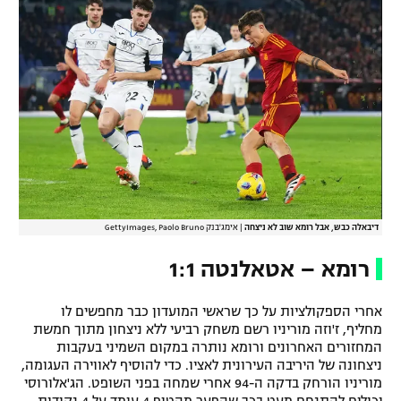
דיבאלה כבש, אבל רומא שוב לא ניצחה
|
אימג'בנק GettyImages, Paolo Bruno
רומא – אטאלנטה 1:1
אחרי הספקולציות על כך שראשי המועדון כבר מחפשים לו
מחליף, ז'וזה מוריניו רשם משחק רביעי ללא ניצחון מתוך חמשת
המחזורים האחרונים ורומא נותרה במקום השמיני בעקבות
ניצחונה של היריבה העירונית לאציו. כדי להוסיף לאווירה העגומה,
מוריניו הורחק בדקה ה-94 אחרי שמחה בפני השופט. הג'אלורוסי