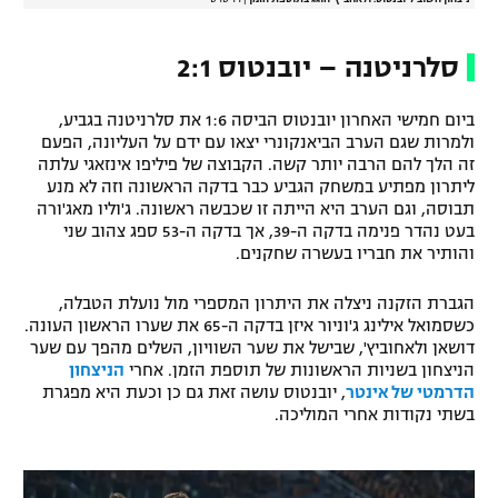
סלרניטנה – יובנטוס 2:1
ביום חמישי האחרון יובנטוס הביסה 1:6 את סלרניטנה בגביע,
ולמרות שגם הערב הביאנקונרי יצאו עם ידם על העליונה, הפעם
זה הלך להם הרבה יותר קשה. הקבוצה של פיליפו אינזאגי עלתה
ליתרון מפתיע במשחק הגביע כבר בדקה הראשונה וזה לא מנע
תבוסה, וגם הערב היא הייתה זו שכבשה ראשונה. ג'וליו מאג'ורה
בעט נהדר פנימה בדקה ה-39, אך בדקה ה-53 ספג צהוב שני
והותיר את חבריו בעשרה שחקנים.
הגברת הזקנה ניצלה את היתרון המספרי מול נועלת הטבלה,
כשסמואל אילינג ג'וניור איזן בדקה ה-65 את שערו הראשון העונה.
דושאן ולאחוביץ', שבישל את שער השוויון, השלים מהפך עם שער
הניצחון בשניות הראשונות של תוספת הזמן. אחרי
הניצחון
הדרמטי של אינטר
, יובנטוס עושה זאת גם כן וכעת היא מפגרת
בשתי נקודות אחרי המוליכה.