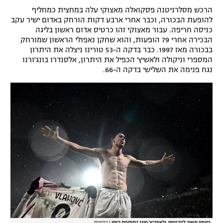
הרכש מסלרניטנה פסקואלה מאצוקי עלה במחצית כמחליף
להופעת הבכורה, וכבר אחרי ארבע דקות הורחק באדום ישיר עקב
כניסה חריפה. עבור מאצוקי זהו כרטיס אדום ראשון בליגה
הבכירה אחרי 79 הופעות, והוא שחקן נאפולי הראשון שמורחק
בבכורה מאז 1997. כבר בדקה ה-53 טורינו ניצלה את היתרון
המספרי וניקולה ולאשיץ' הכפיל את היתרון, אלסנדרו בונג'ורנו
נגח פנימה את השלישי בדקה ה-66.
ניצחון חשוב ליובנטוס. ולאחביץ' חוגג בתוספת הזמן
|
רויטרס