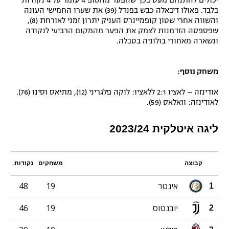
יכולים להתנחם מעט בכך שהפער מהטופ 4 עומד על 4 נקודות
בלבד. פאולו דיבאלה כבש בפנדל (39) את שערו החמישי העונה
והשווה אחרי שטון קופמיינרס העניק יתרון זמני לאורחת (8),
שפספסה הזדמנות לצמק את הפער מהמקום הרביעי לנקודה
ונשארה מאחורי בולוניה בטבלה.
משחק נוסף:
אודינזה – לאציו 2:1 ללאציו: לוקה פלגריני (12), מתיאס וסינו (76).
לאודינזה: וואלאס (59).
ליגה איטלקית 2023/24
קבוצה
משחקים
נקודות
אינטר
19
48
1
יובנטוס
19
46
2