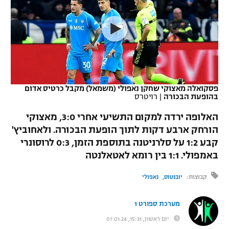
כדורסל נשים
נבחרת ישראל
יורוליג
ליגה ספרדית
טניס
VOD
מכבי תל אביב
מכבי חיפה
יורוקאפ
ליגה איטלקית
כדוריד
הפועל חולון
בית"ר ירושלים
רץ ברשת
ליגה צרפתית
כדורעף
הפועל ירושלים
מכבי תל אביב
פסקואלה מאצוקי שחקן נאפולי (משמאל) מקבל כרטיס אדום
בהופעת הבכורה
|
רויטרס
ליגה הולנדית
שחייה
תוצאות
דני אבדיה
הפועל תל אביב
האלופה ירדה למקום התשיעי אחרי 3:0, מאצוקי
ליגה טורקית
ג'ודו
הורחק ארבע דקות לתוך הופעת הבכורה. ולאחוביץ'
הפועל חיפה
לוח שידורים
קבע 1:2 על סלרניטנה בתוספת הזמן, 0:3 לרוסונרי
ליגה סינית
אגרוף
באמפולי. 1:1 בין רומא לאטאלנטה
הפועל באר שבע
ליגה ברזילאית
ברחבה
ספורט אולימפי
קבוצות:
יובנטוס
נאפולי
מכבי נתניה
ליגות נוספות
UFC
מערכת ספורט 1
"מעל הליגה" – פודקאסט
בני יהודה
יום ראשון, 15:31, 07.01.24
היאבקות WWE