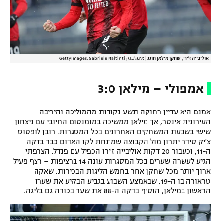
רשיון להקרנה פומבית לבית עסק
הצטרפות לחבילת הערוצים
לוח דרושים – ג'ובנט
אוליבייה ז'ירו, שחקן מילאן חוגג
|
אימג'בנק GettyImages, Gabriele Maltinti
תגיות
אמפולי – מילאן 3:0
המגזין
אמנם היא עדיין רחוקה תשע נקודות מהמוליכה והיריבה
העירונית אינטר, אך מילאן ממשיכה במומנטום החיובי עם ניצחון
שישי בשבעת המשחקים האחרונים בכל המסגרות. רובן לופטוס
צ'יק סידר יתרון מול הקבוצה שמתחת לקו האדום כבר בדקה
ה-11, וכעבור 20 דקות אוליבייה ז'ירו הכפיל עם פנדל. הצרפתי
הגיע לעשרה שערים בכל המסגרות עונה 14 ברציפות – רצף פעיל
ארוך יותר מכל שחקן אחר בחמש הליגות הבכירות. שאקה
טראורה בן ה-19, שבאמצע השבוע בגביע הבקיע את שערו
הראשון במילאן, הוסיף בדקה ה-88 את שער בכורה גם בליגה.