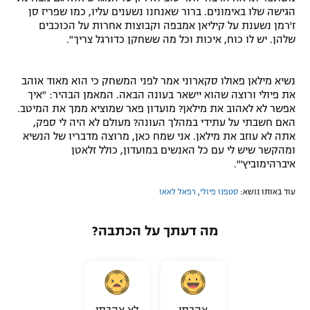
הגישה שלו באימונים. ברור שאנחנו נשענים עליו, כמו שפריז סן
ז'רמן נשענת על קיליאן אמבפה וקבוצות אחרות על הכוכבים
שלהן. יש לו כוח, איכות וכל מה ששחקן כדורגל צריך".
נשיא מילאן פאולו סקארוני אמר לפני המשחק כי הוא מאוד אוהב
את פיולי ורוצה שהוא יישאר בעונה הבאה. המאמן הבהיר: "איך
אפשר לא לאהוב את מילאן? מועדון פאר שמוציא ממך את המיטב.
האם חשבתי על עתידי במהלך העונה? מעולם לא היה לי ספק,
אתה לא עוזב את מילאן. אני שמח כאן, מרוצה מדבריו של הנשיא
ומהקשר שיש לי עם כל האנשים במועדון, כולל זלאטן
איברהימוביץ'".
עוד באותו נושא:
סטפנו פיולי
,
רפאל לאאו
מה דעתך על הכתבה?
אהבתי
לא אהבתי