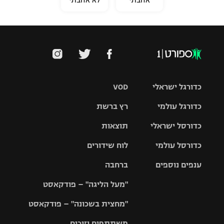
כדורגל ישראלי
VOD
כדורגל עולמי
רץ ברשת
ליגת העל
כדורסל ישראלי
תוצאות
ליגת
ליגה לאומית
האלופות
כדורסל עולמי
לוח שידורים
ליגת ווינר
סל
גביע הטוטו
ענפים נוספים
ברחבה
ליגה
NBA
אירופית
"מעל הליגה" – פודקאסט
ליגה לאומית
ליגיונרים
טניס
יורוליג
ליגה אנגלית
"מחצית בשכונה" – פודקאסט
כדורסל נשים
גביע המדינה
כדוריד
יורוקאפ
ליגה גרמנית
משתתפים וזוכים