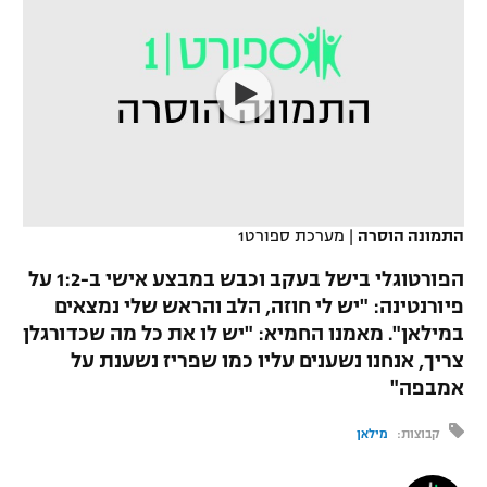
כדורסל נשים
נבחרת ישראל
יורוליג
ליגה ספרדית
טניס
VOD
מכבי תל אביב
מכבי חיפה
יורוקאפ
ליגה איטלקית
כדוריד
הפועל חולון
בית"ר ירושלים
רץ ברשת
ליגה צרפתית
כדורעף
הפועל ירושלים
מכבי תל אביב
ליגה הולנדית
שחייה
תוצאות
דני אבדיה
התמונה הוסרה
|
מערכת ספורט1
הפועל תל אביב
ליגה טורקית
ג'ודו
הפורטוגלי בישל בעקב וכבש במבצע אישי ב-1:2 על
הפועל חיפה
לוח שידורים
פיורנטינה: "יש לי חוזה, הלב והראש שלי נמצאים
ליגה סינית
אגרוף
במילאן". מאמנו החמיא: "יש לו את כל מה שכדורגלן
הפועל באר שבע
צריך, אנחנו נשענים עליו כמו שפריז נשענת על
ליגה ברזילאית
ברחבה
ספורט אולימפי
אמבפה"
מכבי נתניה
ליגות נוספות
UFC
קבוצות:
מילאן
"מעל הליגה" – פודקאסט
בני יהודה
היאבקות WWE