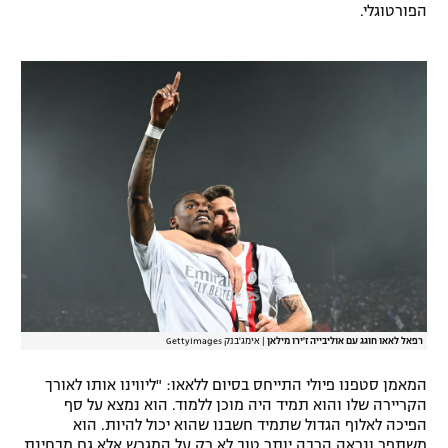
הפורטוגלי.
רשיון להקרנה פומבית לבית עסק
הצטרפות לחבילת הערוצים
לוח דרושים – ג'ובנט
תגיות
המגזין
רפאל לאאו חוגג עם אוליבייה ז'ירו מילאן
|
אימג'בנק GettyImages
המאמן סטפנו פיולי התייחס בסיום ללאאו: "ליווינו אותו לאורך
הקריירה שלו והוא תמיד היה מוכן ללמוד. הוא נמצא על סף
הפיכה לאלוף הגדול שתמיד חשבנו שהוא יכול להיות. הוא
משתפר ונראה הרבה יותר טוב לא רק על המגרש אלא גם מבחינת