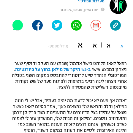
מערכת ספורט 1
"מחצית בשכונה" – פודקאסט
יום ראשון, 08:40, 31.03.24
אופניים
ספורט מוטורי
משתתפים וזוכים בפרסים
כדורמים
א
א
א
תקנון משתתפים וזוכים בפרסים
א
(גודל טקסט)
טניס
פוטבול אמריקאי NFL
תקנון עבור פעילות אלקטרה
רפאל לאאו הלוהט בישל אתמול (שבת) עם העקב והוסיף שער
גיימינג E-Sports
בייסבול MLB
ניצחון במבצע אישי
ב-1:2 היקר של מילאן בחוץ על פיורנטינה
.
תקנון עבור פעילות ספורט 1 – "מרלן"
הפורטוגלי הנהדר סייע לרוסונרי
להתבסס במקום השני בטבלה
אחרי ניצחון ליגה רביעי ברציפות ולפתוח פער של שש נקודות
ספורט אתגרי ואקסטרים
מיובנטוס השלישית שהפסידה ללאציו.
תנאי שימוש
אומנויות לחימה
"אתה אף פעם לא יכול לדעת מה יהיה בעתיד, אבל יש לי חוזה
במילאן והלב והראש שלי נמצאים כאן", אמר בסיום לאאו כאשר
מדיניות פרטיות
גיימינג E-Sports
נשאל על עתידו בצל הדיווחים על התעניינות מצד פריז סן ז'רמן
ומועדונים נוספים. "מילאן זה הבית שלי, המועדון עזר לי לצמוח
כאדם וכשחקן. אנחנו רוצים לזכות העונה בתואר חשוב כמו
תקנון פעילות ספורט 1
הליגה האירופית ולסיים את העונה במקום השני", הוסיף