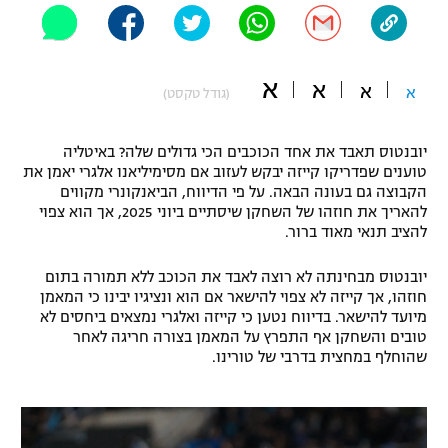
"מחצית בשכונה" – פודקאסט
אופניים
א
א
ספורט מוטורי
א
א
משתתפים וזוכים בפרסים
(גודל טקסט)
כדורמים
יובנטוס תאבד את אחד הכוכבים הכי גדולים שלה? באיטליה
תקנון משתתפים וזוכים בפרסים
טניס
טוענים שפדריקו קייזה יבקש לעזוב אם מסימיליאנו אלגרי יאמן את
פוטבול אמריקאי NFL
הקבוצה גם בעונה הבאה. על פי הדיווח, הביאנקונרי מקווים
תקנון עבור פעילות אלקטרה
להאריך את חוזהו של השחקן שיסתיים ביוני 2025, אך הוא צפוי
גיימינג E-Sports
להציב תנאי מאוד ברור.
בייסבול MLB
תקנון עבור פעילות ספורט 1 – "מרלן"
יובנטוס מבחינתה לא רוצה לאבד את הכוכב ללא תמורה בתום
ספורט אתגרי ואקסטרים
תנאי שימוש
חוזהו, אך קייזה לא צפוי להישאר אם הוא ונציגיו יבינו כי המאמן
מיועד להישאר. בדיווח נטען כי קייזה ואלגרי נמצאים ביחסים לא
אומנויות לחימה
טובים והשחקן אף התפרץ על המאמן בצורה חריגה לאחר
שהוחלף במחצית בדרבי של טורינו.
מדיניות פרטיות
גיימינג E-Sports
תקנון פעילות ספורט 1