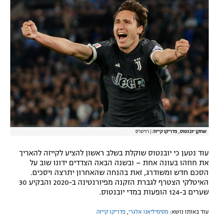
רשיון להקרנה פומבית לבית עסק
הצטרפות לחבילת הערוצים
לוח דרושים – ג'ובנט
תגיות
המגזין
שחקן יובנטוס, פדריקו קייזה
|
רויטרס
עוד נטען כי יובנטוס שוקלת בשלב ראשון להציע לקייזה להאריך
את חוזהו בעונה אחת – ובשנה הבאה הצדדים ידונו שוב על
הסכם חדש ומשודרג, זאת בהנחה שהאחרון יתרצה ויסכים.
האיטלקי הצטרף לגברת הזקנה מפיורנטינה ב-2020 והבקיע 30
שערים ב-124 הופעות במדי יובנטוס.
עוד באותו נושא:
מסימיליאנו אלגרי
,
פדריקו קייזה