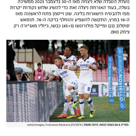
נועלת הטבלה שלא ניצחה מאז ה-30 בדצמבר 2023 ממשיכה
בשלה, בעוד האורחת ניצלה זאת כדי להשיג שלוש נקודות יקרות
מפז ולהבטיח הישארות בליגה. שון וייסמן פתח לראשונה מאז
ה-16 במרץ, התקשה להשפיע והוחלף בדקה ה-76. תומאש
סוסלוב (22) ומייקל פולורונשו (45+3) כבשו, ג'יוליו מאג'יורה רק
צימק (90).
בסריה A גם בעונה הבאה. ורונה חוגגת
|
אימג'בנק GettyImages, Francesco Pecoraro