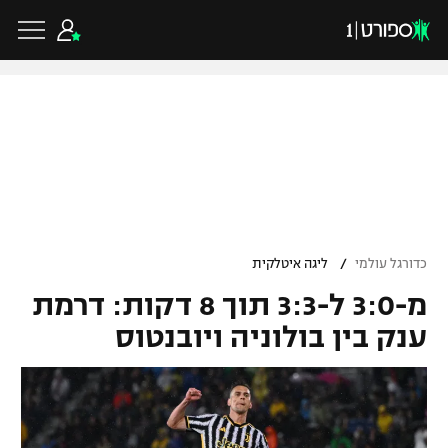
כדורגל ישראלי
ליגת העל
כדורגל עולמי
/
כדורגל עולמי
ליגה איטלקית
ליגה לאומית
מ-3:0 ל-3:3 תוך 8 דקות: דרמת
ליגת האלופות
כדורסל ישראלי
גביע הטוטו
ענק בין בולוניה ויובנטוס
ליגה אירופית
ליגת ווינר סל
ליגיונרים
כדורסל עולמי
ליגה אנגלית
ליגה לאומית
גביע המדינה
NBA
ליגה גרמנית
ענפים נוספים