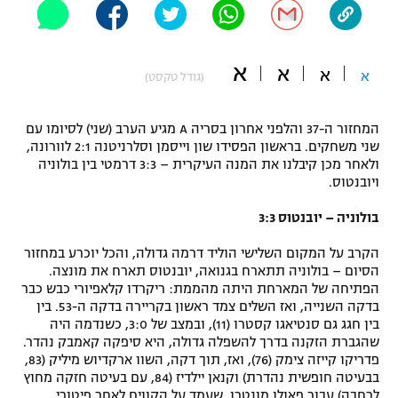
"מחצית בשכונה" – פודקאסט
אופניים
א
א
א
א
(גודל טקסט)
ספורט מוטורי
משתתפים וזוכים בפרסים
כדורמים
המחזור ה-37 והלפני אחרון בסריה A מגיע הערב (שני) לסיומו עם
תקנון משתתפים וזוכים בפרסים
טניס
שני משחקים. בראשון הפסידו שון וייסמן וסלרניטנה 2:1 לוורונה,
פוטבול אמריקאי NFL
ולאחר מכן קיבלנו את המנה העיקרית – 3:3 דרמטי בין בולוניה
תקנון עבור פעילות אלקטרה
ויובנטוס.
גיימינג E-Sports
בייסבול MLB
בולוניה – יובנטוס 3:3
תקנון עבור פעילות ספורט 1 – "מרלן"
ספורט אתגרי ואקסטרים
הקרב על המקום השלישי הוליד דרמה גדולה, והכל יוכרע במחזור
תנאי שימוש
הסיום – בולוניה תתארח בגנואה, יובנטוס תארח את מונצה.
הפתיחה של המארחת היתה מהממת: ריקרדו קלאפיורי כבש כבר
אומנויות לחימה
בדקה השנייה, ואז השלים צמד ראשון בקריירה בדקה ה-53. בין
מדיניות פרטיות
בין חגג גם סנטיאגו קסטרו (11), ובמצב של 3:0, כשנדמה היה
גיימינג E-Sports
שהגברת הזקנה בדרך להשפלה גדולה, היא סיפקה קאמבק נהדר.
פדריקו קייזה צימק (76), ואז, תוך דקה, השוו ארקדיוש מיליק (83,
תקנון פעילות ספורט 1
בבעיטה חופשית נהדרת) וקנאן יילדיז (84, עם בעיטה חזקה מחוץ
לרחבה) עבור פאולו מונטרו, שעמד על הקווים לאחר פיטורי