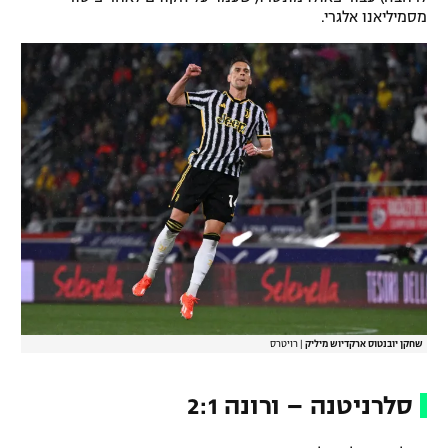
מסמיליאנו אלגרי.
רשיון להקרנה פומבית לבית עסק
הצטרפות לחבילת הערוצים
לוח דרושים – ג'ובנט
תגיות
המגזין
שחקן יובנטוס ארקדיוש מיליק
|
רויטרס
סלרניטנה – ורונה 2:1