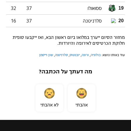
ססואולו
37
32
19
סלרניטנה
37
16
20
מחזור הסיום ייערך במלואו ביום ראשון הבא, ואז ייקבעו סופית
חלוקת הכרטיסים לאירופה והיורדות.
עוד באותו נושא:
בולוניה
,
ורונה
,
יובנטוס
,
סלרניטנה
,
שון וייסמן
מה דעתך על הכתבה?
אהבתי
לא אהבתי