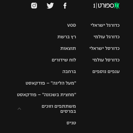
כדורגל ישראלי
VOD
כדורגל עולמי
רץ ברשת
ליגת העל
כדורסל ישראלי
תוצאות
ליגת
ליגה לאומית
האלופות
כדורסל עולמי
לוח שידורים
ליגת ווינר
סל
גביע הטוטו
ענפים נוספים
ברחבה
ליגה
NBA
אירופית
"מעל הליגה" – פודקאסט
ליגה לאומית
ליגיונרים
טניס
יורוליג
ליגה אנגלית
"מחצית בשכונה" – פודקאסט
כדורסל נשים
גביע המדינה
כדוריד
יורוקאפ
ליגה גרמנית
משתתפים וזוכים
בפרסים
מכבי תל
נבחרת
כדורעף
אביב
ישראל
ליגה
טניס
ספרדית
תקנון משתתפים
שחייה
הפועל חולון
מכבי חיפה
וזוכים בפרסים