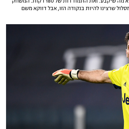
לנו לנהל את זה טוב, כי המשחק הזה הוא לא מה שיקבע. זאת התמודדות של 180 דקות. המשחק
מסלול שרצינו להיות בנקודה הזו, אבל דווקא משם