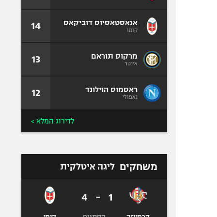
אנאסטאסיוס דוביקאס
14
קומו
מרקוס תוראם
13
אינטר
ראסמוס הוילונד
12
נאפולי
לדירוג המלא >
משחקים
ליגה איטלקית
4
-
1
הסתיים