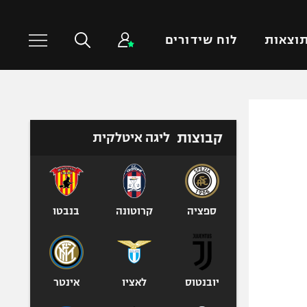
וצאות
לוח שידורים
כדורסל עולמי
ענפים נוספים
קבוצות
ליגה איטלקית
NBA
טניס
יורוליג
כדוריד
יורוקאפ
כדורעף
שחייה
ספציה
קרוטונה
בנבטו
ג'ודו
אגרוף
ספורט אולימפי
יובנטוס
לאציו
אינטר
UFC