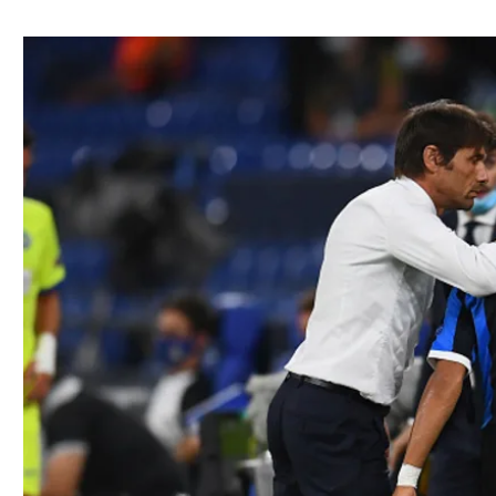
ל אביב
ליגה טורקית
תל אביב
ליגה סינית
חיפה
ליגה ברזילאית
באר שבע
ליגות נוספות
תניה
דה