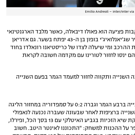
Emilio Andreoli – Inter/Inter vi
בות פציעה הוא פאולו דיבאלה, כאשר מלבד הארגנטינאי
אנדראה פירלו ייהנה מסגל מלא וכבר הצהיר שג'יאנלואיג'י בופון בן ה-43 יפתח בשער. גם אדריאן
ת ההרכב ומי שיעלה לצדו של כריסטיאנו רונאלדו בחוד
הם ינסו לחזור לטורינו עם מקדמה חשובה לקראת
גה השנייה ותקווה לחזור למעמד הגמר בפעם השנייה
יובה, שהביסה 0:4 את ספאל מהליגה השנייה ברבע הגמר וגברה 0:2 על סמפדוריה במחזור הליגה
שנייה ברציפות לאחר שבעונה שעברה נכנעה לנאפולי
בקרב על התואר. הגברת הזקנה היא מחזיקת שיא הזכיות בגביע האיטלקי עם 13 בסך הכל, ופירלו,
ר על ההכנות למשחק: "התכוננו לאינטר היטב. חשוב