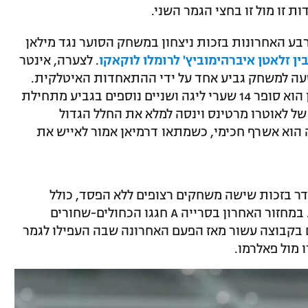
 זו מול זו בחצי הגמר השני.
בע האחרונות בזכות ניצחון במשחק הסוער נגד מילאן
ין זלאטן איברהימוביץ' לרומלו לוקאקו
. לצערה, אינטר
עה למשחק גביע אחד על ידי ההתאחדות האיטלקית.
חסרונו של לוקאקו עלול להיות קטלני, שכן הוא סופר 14 שערי ליגה ושניים נוספים בגביע מתחילת
 של לאוטרו מרטינס וינסה למלא את החלל הגדול
הוא אשרף חכימי, כשמתאו דרמיאן אמור לאייש את
דר בזכות שישה משחקים רצופים ללא הפסד, כולל
הניצחון על יובנטוס במהלך החודש שעבר. במחזור האחרון בסרייה A חגגו הכחולים-שחורים
ים בקבוצה עשור מאז הפעם האחרונה שבה העפילו לגמר