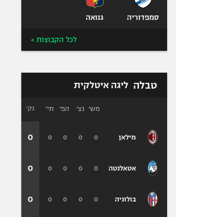
סמפדוריה
גנואה
לכל הקבוצות >
טבלה
ליגה איטלקית
מש׳
נצ׳
הפ׳
תי׳
נק׳
0
0
0
0
0
מילאן
0
0
0
0
0
אטאלנטה
0
0
0
0
0
בולוניה