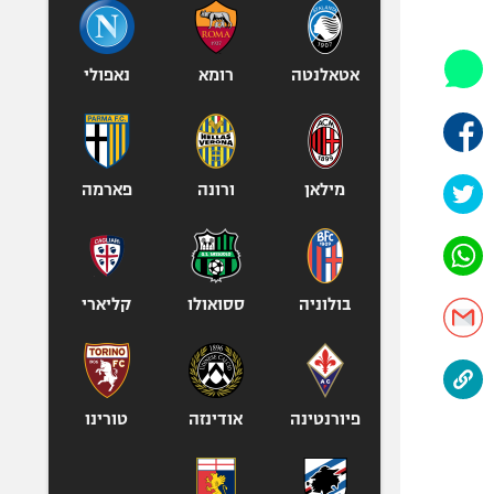
היאבקות WWE
אופניים
ספורט מוטורי
אטאלנטה
רומא
נאפולי
כדורמים
פוטבול אמריקאי NFL
בייסבול MLB
מילאן
ורונה
פארמה
ספורט אתגרי
ואקסטרים
אומנויות לחימה
גיימינג E-Sports
בולוניה
ססואולו
קליארי
פיורנטינה
אודינזה
טורינו