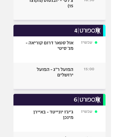
צ'לסי - יובנטוס (מקוצר
15)
עכשיו
אול סטאר דרום קוריאה -
מנ' סיטי
15:00
הפועל ר"ג - הפועל
ירושלים
עכשיו
ג'יג'ו יונייטד - באיירן
מינכן