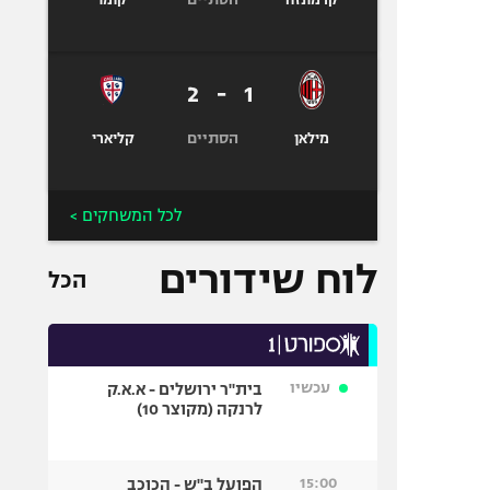
קרמונזה
קומו
2
-
1
הסתיים
מילאן
קליארי
לכל המשחקים >
לוח שידורים
הכל
עכשיו
בית"ר ירושלים - א.א.ק
לרנקה (מקוצר 10)
15:00
הפועל ב"ש - הכוכב