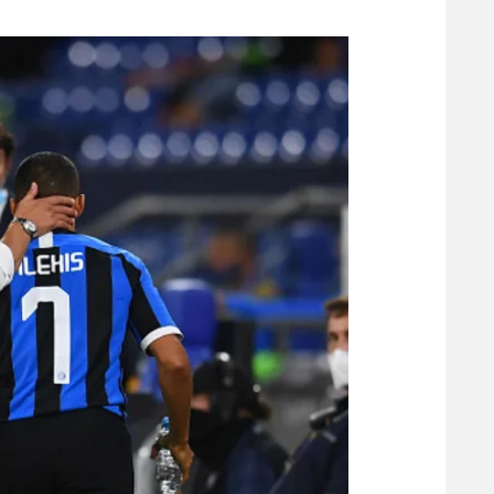
משתתפים וזוכים בפרסים
מכבי ת
הפועל 
תקנון משתתפים וזוכים בפרסים
הפועל 
תקנון עבור פעילות אלקטרה
הפועל 
תקנון עבור פעילות ספורט 1 – "מרלן"
מכבי נ
טניס
בני יהו
גיימינג E-Sports
תנאי שימוש
מדיניות פרטיות
תקנון פעילות ספורט 1
רשיון להקרנה פומבית לבית עסק
הצטרפות לחבילת הערוצים
לוח דרושים – ג'ובנט
תגיות