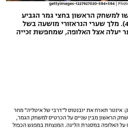
gettyimages-1227927020-594×594
|
Photo
שו למשחק הראשון בחצי גמר הגביע
האיטלקי (21:40, ישיר בספורט4). מלך שערי הנראזורי מושעה בשל
ער יעלה אצל האלופה, שמחפשת זכייה
ק: אינטר תארח את יובנטוס ל"דרבי של איטליה" מחר
שחק הראשון מבין שניים על הכרטיס למשחק הגמר,
כשבועיים בלבד לאחר שהנראזורי גברו 0:2 על האלופה במסגרת הליגה. המנצחת במפגש הכפול