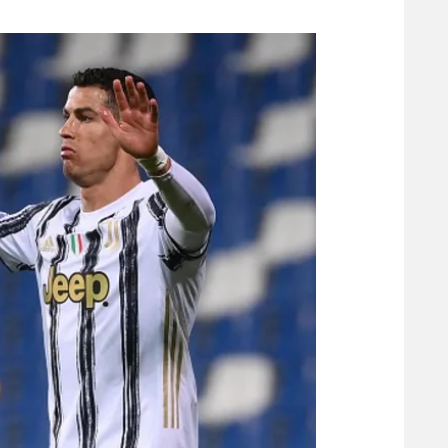
משתתפים וזוכים בפרסים
מכבי ת
הפועל 
תקנון משתתפים וזוכים בפרסים
הפועל 
תקנון עבור פעילות אלקטרה
הפועל 
תקנון עבור פעילות ספורט 1 – "מרלן"
מכבי נ
טניס
בני יהו
גיימינג E-Sports
תנאי שימוש
מדיניות פרטיות
תקנון פעילות ספורט 1
רשיון להקרנה פומבית לבית עסק
הצטרפות לחבילת הערוצים
לוח דרושים – ג'ובנט
תגיות