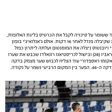
ד ששומר על סיכויה לקבל את הכרטיס בליגת האלופות,
אך הפתיחה הייתה שייכת דווקא למארחת שקיבלה פנדל לאחר 16 דקות. אולם ג'אנלואיג'י בופון
 ויובנטוס ניצלה את המומנטום ועלתה ליתרון כפול
במחצית הראשונה לאחר שער של אדריאן ראביו (28) ובישול לכריסטיאנו רונאלדו שכבש את שערו
13 הופעות בלבד. ג'אקומו ראספדורי עוד הצליח לכבוש שער מצמק בדקה