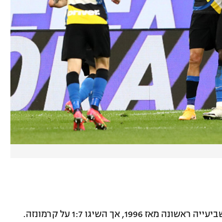
חגיגה גדולה של הרוסונרי שכבשו בליגה שביעייה ראשונה מאז 1996, אך השיגו 1:7 על קרמונזה.