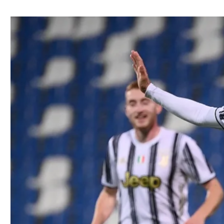
ל אביב
ליגה טורקית
תל אביב
ליגה סינית
חיפה
ליגה ברזילאית
באר שבע
ליגות נוספות
תניה
דה