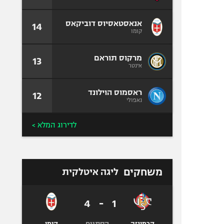
אנאסטאסיוס דוביקאס
14
קומו
מרקוס תוראם
13
אינטר
ראסמוס הוילונד
12
נאפולי
לדירוג המלא >
משחקים
ליגה איטלקית
4
-
1
הסתיים