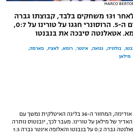
MARCO BERTOR
הפורטוגלי רשם את ציון הדרך לאחר 131 משחקים בלבד, קבוצתו גברה
1:3 על ססואלו, אך נותרה במקום ה-5. הרוסונרי חגגו על טורינו על 0:7,
בטו
בולוניה
גנואה
אינטר
רומא
לאציו
פארמה
מילאן
אחרי שנאפולי דרסה אמש (שלישי) 1:5 את אודינזה, המחזור ה-36 בליגה האיטלקית נמשך עם
מונה משחקים נוספים, כשבמוקד ה-0:7 האדיר של מילאן על טורינו. מעבר לכך, יובנטוס נותרה
במקום החמישי, למרות 1:3 על ססואלו, אטאלנטה גברה 0:2 על בנבנטו והאלופה אינטר גברה 1:3