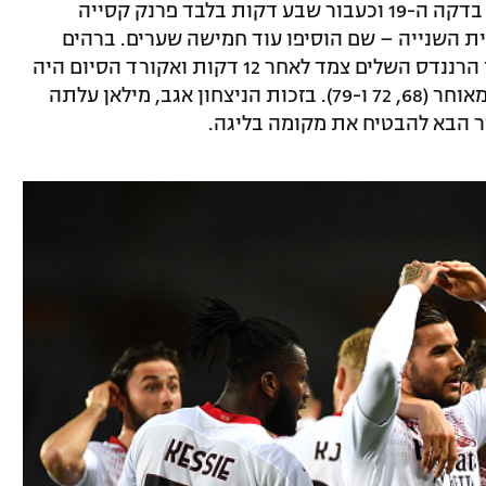
תיאו הרננדס פרץ את הסכר עם שער גדול בדקה ה-19 וכעבור שבע דקות בלבד פרנק קסייה
ת השנייה – שם הוסיפו עוד חמישה שערים. ברהים
דיאס כבש את השלישי בדקה ה-50, תיאו הרננדס השלים צמד לאחר 12 דקות ואקורד הסיום היה
שייך לאנטה רביץ' שהתפוצץ עם שלושער מאוחר (68, 72 ו-79). בזכות הניצחון אגב, מילאן עלתה
ור הבא להבטיח את מקומה בליגה.