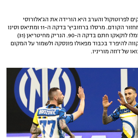
 לפרוטוקול והערב היא הורידה את הג'אלורוסי
לקרקע, אחרי שהביסו 0:5 את קרוטונה במחזור הקודם. מרסלו ברוזוביץ' בדקה ה-11 ומתיאס וסינו
בדקה ה-20 העניקו לאינטר יתרון כפול ורומלו לוקאקו חתם בדקה ה-90. הנריק מחיטריאן (31)
וה להיפרד בכבוד מפאולו פונסקה ולשמור על המקום
 של ז'וזה מוריניו.