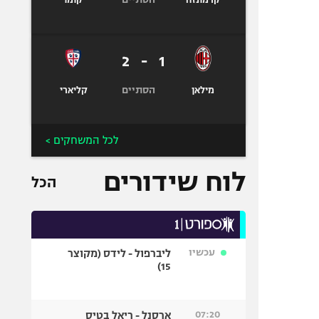
קרמונזה
קומו
2
-
1
הסתיים
מילאן
קליארי
לכל המשחקים >
לוח שידורים
הכל
עכשיו
ליברפול - לידס (מקוצר
15)
07:20
ארסנל - ריאל בטיס