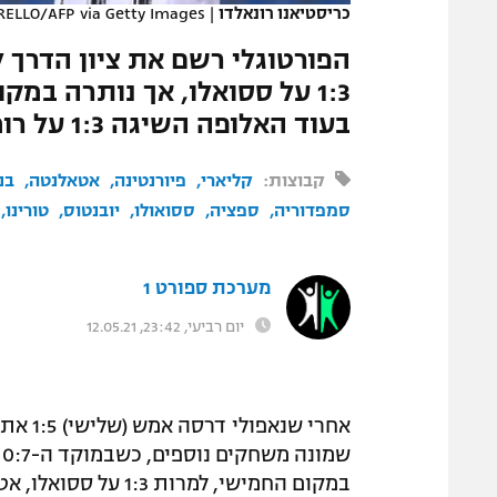
כריסטיאנו רונאלדו
|
ELLO/AFP via Getty Images
המגזין
בעוד האלופה השיגה 1:3 על רומא. אטאלנטה סיבכה את בנבנטו
קבוצות:
קליארי
פיורנטינה
אטאלנטה
בנ
סמפדוריה
ספציה
ססואולו
יובנטוס
טורינו
מערכת ספורט 1
יום רביעי, 23:42, 12.05.21
ש