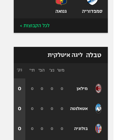
סמפדוריה
גנואה
לכל הקבוצות >
טבלה
ליגה איטלקית
מש׳
נצ׳
הפ׳
תי׳
נק׳
0
0
0
0
0
מילאן
0
0
0
0
0
אטאלנטה
0
0
0
0
0
בולוניה