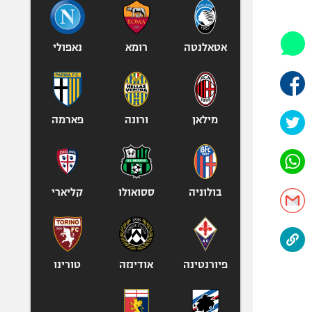
היאבקות WWE
אופניים
ספורט מוטורי
אטאלנטה
רומא
נאפולי
כדורמים
פוטבול אמריקאי NFL
בייסבול MLB
מילאן
ורונה
פארמה
ספורט אתגרי
ואקסטרים
אומנויות לחימה
גיימינג E-Sports
בולוניה
ססואולו
קליארי
פיורנטינה
אודינזה
טורינו