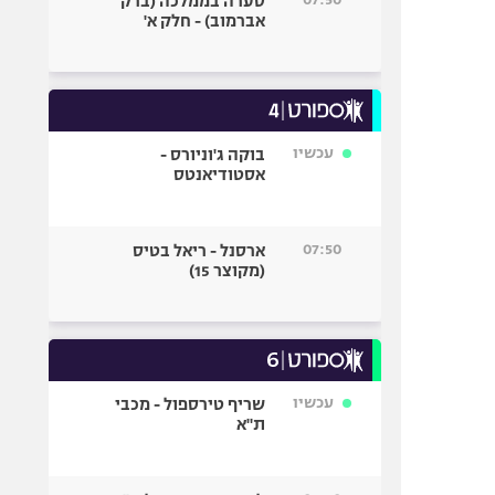
סערה בממלכה (ברק
אברמוב) - חלק א'
עכשיו
בוקה ג'וניורס -
אסטודיאנטס
07:50
ארסנל - ריאל בטיס
(מקוצר 15)
עכשיו
שריף טירספול - מכבי
ת"א