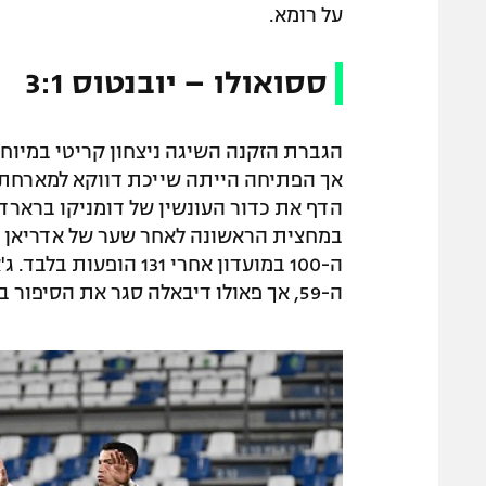
על רומא.
ססואולו – יובנטוס 3:1
הגברת הזקנה השיגה ניצחון קריטי במיוח
הדף את כדור העונשין של דומניקו ברארדי
ה-100 במועדון אחרי 1
ה-59, אך פאולו דיבאלה סגר את הסיפור בדקה ה-46. הפער בין המקום הרביעי נשמר על נקודה.