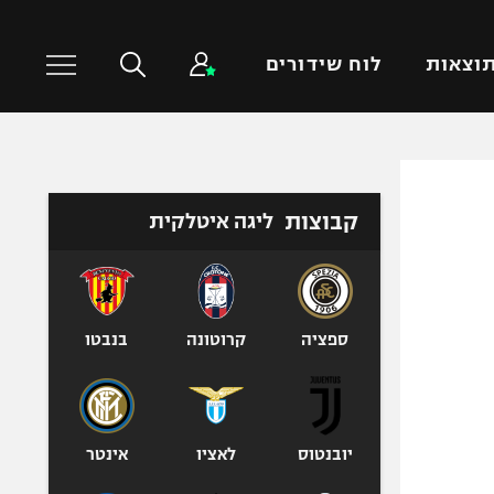
וצאות
לוח שידורים
כדורסל עולמי
ענפים נוספים
קבוצות
ליגה איטלקית
NBA
טניס
יורוליג
כדוריד
יורוקאפ
כדורעף
שחייה
ספציה
קרוטונה
בנבטו
ג'ודו
אגרוף
ספורט אולימפי
יובנטוס
לאציו
אינטר
UFC