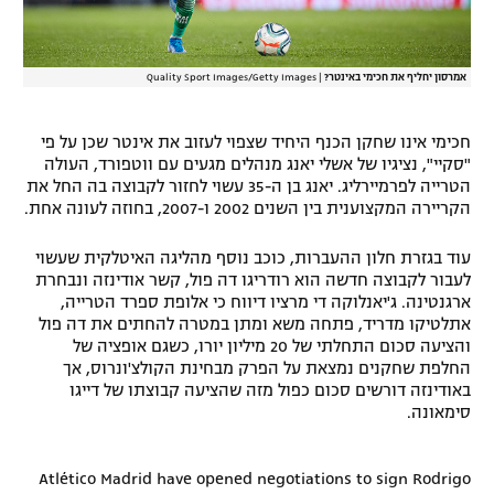
אמרסון יחליף את חכימי באינטר?
|
Quality Sport Images/Getty Images
חכימי אינו שחקן הכנף היחיד שצפוי לעזוב את אינטר שכן על פי
"סקיי", נציגיו של אשלי יאנג מנהלים מגעים עם ווטפורד, העולה
הטרייה לפרמיירליג. יאנג בן ה-35 עשוי לחזור לקבוצה בה החל את
הקריירה המקצוענית בין השנים 2002 ו-2007, בחוזה לעונה אחת.
עוד בגזרת חלון ההעברות, כוכב נוסף מהליגה האיטלקית שעשוי
לעבור לקבוצה חדשה הוא רודריגו דה פול, קשר אודינזה ונבחרת
ארגנטינה. ג'יאנלוקה די מרציו דיווח כי אלופת ספרד הטרייה,
אתלטיקו מדריד, פתחה משא ומתן במטרה להחתים את דה פול
והציעה סכום התחלתי של 20 מיליון יורו, כשגם אופציה של
החלפת שחקנים נמצאת על הפרק מבחינת הקולצ'ונרוס, אך
באודינזה דורשים סכום כפול מזה שהציעה קבוצתו של דייגו
סימאונה.
Atlético Madrid have opened negotiations to sign Rodrigo