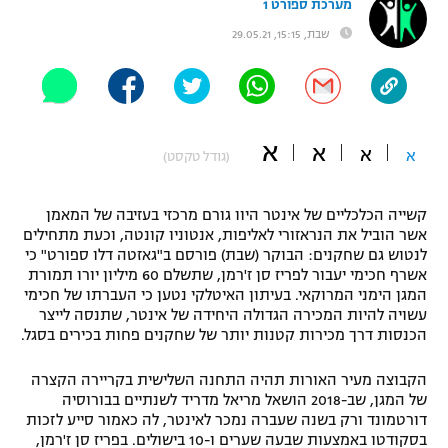
מערכת ספורט 1
"מחצית בשכונה" – פודקאסט
שבת, 15:15, 29.05.21
אופניים
ספורט מוטורי
משתתפים וזוכים בפרסים
כדורמים
א
א
א
תקנון משתתפים וזוכים בפרסים
א
(גודל טקסט)
טניס
פוטבול אמריקאי NFL
תקנון עבור פעילות אלקטרה
קשייה הכלכליים של אינטר היוו גורם מרכזי בעזיבה של המאמן
גיימינג E-Sports
בייסבול MLB
אשר הוביל את הנראזורי לאליפות, אנטוניו קונטה, וכעת מתחילים
תקנון עבור פעילות ספורט 1 – "מרלן"
לנטוש גם שחקנים: הבוקר (שבת) פורסם ב"גאזטה דלו ספורט" כי
אשרף חכימי יעבור לפריז סן ז'רמן, שתשלם 60 מיליון יורו תמורת
ספורט אתגרי ואקסטרים
המגן הימני המרוקאי. בעיתון האיטלקי נטען כי העברתו של חכימי
תנאי שימוש
עשויה להיות המכירה הגדולה היחידה של אינטר, שתנסה לייצר
אומנויות לחימה
הכנסות דרך מכירות קטנות יותר של שחקנים פחות בכירים בסגל.
מדיניות פרטיות
גיימינג E-Sports
הקבוצה מעיר האורות תהיה התחנה השלישית בקריירה הקצרה
של המגן, שב-2018 הושאל מריאל מדריד לשנתיים בבורוסיה
דורטמונד ורק בשנה שעברה נמכר לאינטר, לה כאמור סייע לזכות
תקנון פעילות ספורט 1
בסקודטו באמצעות שבעה שערים ו-10 בישולים. בפריז סן ז'רמן,