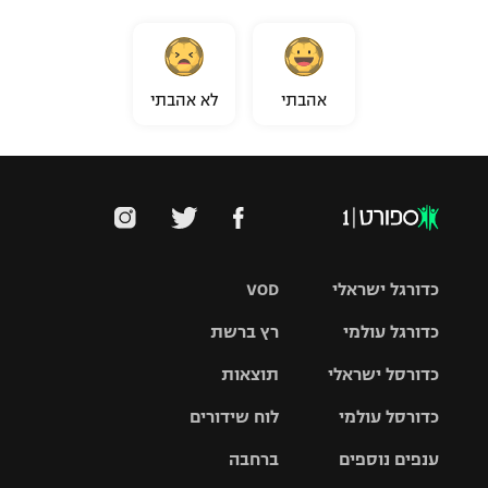
אהבתי
לא אהבתי
כדורגל ישראלי
VOD
כדורגל עולמי
רץ ברשת
ליגת העל
כדורסל ישראלי
תוצאות
ליגת
ליגה לאומית
האלופות
כדורסל עולמי
לוח שידורים
ליגת ווינר
סל
גביע הטוטו
ענפים נוספים
ברחבה
ליגה
NBA
אירופית