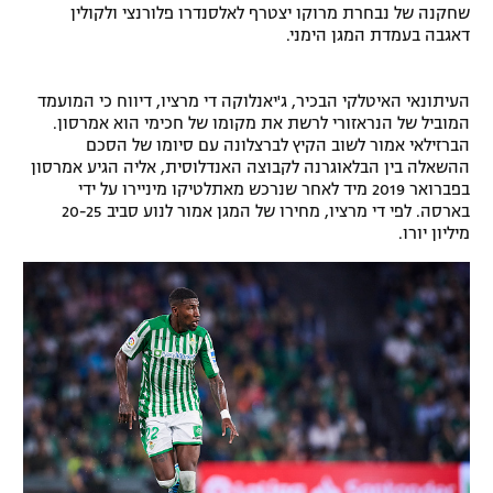
שחקנה של נבחרת מרוקו יצטרף לאלסנדרו פלורנצי ולקולין
רשיון להקרנה פומבית לבית עסק
דאגבה בעמדת המגן הימני.
הצטרפות לחבילת הערוצים
העיתונאי האיטלקי הבכיר, ג'יאנלוקה די מרציו, דיווח כי המועמד
המוביל של הנראזורי לרשת את מקומו של חכימי הוא אמרסון.
לוח דרושים – ג'ובנט
הברזילאי אמור לשוב הקיץ לברצלונה עם סיומו של הסכם
ההשאלה בין הבלאוגרנה לקבוצה האנדלוסית, אליה הגיע אמרסון
תגיות
בפברואר 2019 מיד לאחר שנרכש מאתלטיקו מיניירו על ידי
בארסה. לפי די מרציו, מחירו של המגן אמור לנוע סביב 20-25
מיליון יורו.
המגזין