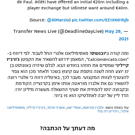
de Paul. Atléti have offered an initial €20m including a
player exchange but Udinese want around €40m.
(Source:
@DiMarzio
)
pic.twitter.com/EZ1XN01bjb
May 29,
— Transfer News Live (@DeadlineDayLive)
2021
ומה קורה ב
יובנטוס
? מאסימיליאנו אלגרי החל לעבוד. לפי דיווח ב-
"Calciomercato.com", המאמן ידרוש להשאיר את הקפטן
ג'ורג'יו
קייליני
שמסיים את חוזהו בחודש הבא. לבלם שיהיה באוגוסט בן
37 יוצע חוזה לשנה נוספת עם קיצוץ בשכר ולאחר מכן הוא צפוי
להצטרף לצוות המקצועי. מעבר לכך, באיטליה דווח כי אלגרי רוצה
להשאיר גם את אלברו מוראטה אותו אימן בקדנצייה הקודמת
ובקבוצה ינסו להפחית את סעיף ההשאלה מעשרה מיליון יורו.
הדד ליין של יובה לאתלטיקו הוא 15 ביוני.
עוד באותו נושא:
אלברו מוראטה
,
אשלי יאנג
,
אשרף חכימי
,
ג'ורג'יו קייליני
,
מאסימיליאנו
אלגרי
,
רודריגו דה פול
מה דעתך על הכתבה?