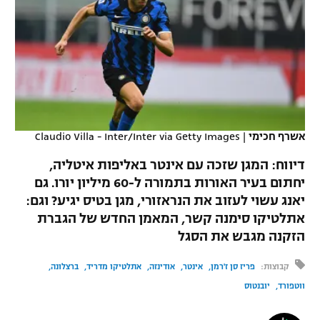
כדורסל נשים
נבחרת ישראל
יורוליג
ליגה ספרדית
טניס
VOD
מכבי תל אביב
מכבי חיפה
יורוקאפ
ליגה איטלקית
כדוריד
הפועל חולון
בית"ר ירושלים
רץ ברשת
ליגה צרפתית
כדורעף
הפועל ירושלים
מכבי תל אביב
ליגה הולנדית
אשרף חכימי
|
Claudio Villa - Inter/Inter via Getty Images
שחייה
תוצאות
דני אבדיה
הפועל תל אביב
דיווח: המגן שזכה עם אינטר באליפות איטליה,
ליגה טורקית
ג'ודו
יחתום בעיר האורות בתמורה ל-60 מיליון יורו. גם
הפועל חיפה
לוח שידורים
יאנג עשוי לעזוב את הנראזורי, מגן בטיס יגיע? וגם:
ליגה סינית
אגרוף
אתלטיקו סימנה קשר, המאמן החדש של הגברת
הפועל באר שבע
הזקנה מגבש את הסגל
ליגה ברזילאית
ברחבה
ספורט אולימפי
מכבי נתניה
קבוצות:
פריז סן ז'רמן
אינטר
אודינזה
אתלטיקו מדריד
ברצלונה
ליגות נוספות
UFC
ווטפורד
יובנטוס
"מעל הליגה" – פודקאסט
בני יהודה
היאבקות WWE