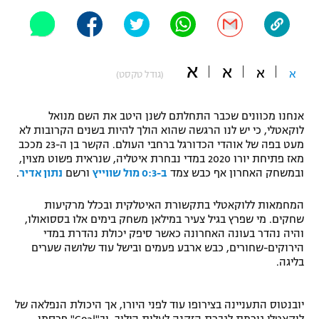
"מחצית בשכונה" – פודקאסט
אופניים
ספורט מוטורי
משתתפים וזוכים בפרסים
א
א
א
א
(גודל טקסט)
כדורמים
תקנון משתתפים וזוכים בפרסים
טניס
אנחנו מכוונים שכבר התחלתם לשנן היטב את השם מנואל
לוקאטלי, כי יש לנו הרגשה שהוא הולך להיות בשנים הקרובות לא
פוטבול אמריקאי NFL
תקנון עבור פעילות אלקטרה
מעט בפה של אוהדי הכדורגל ברחבי העולם. הקשר בן ה-23 מככב
מאז פתיחת יורו 2020 במדי נבחרת איטליה, שנראית פשוט מצוין,
גיימינג E-Sports
בייסבול MLB
ובמשחק האחרון אף כבש צמד
ב-0:3 מול שווייץ
ורשם
נתון אדיר
.
תקנון עבור פעילות ספורט 1 – "מרלן"
ספורט אתגרי ואקסטרים
המחמאות ללוקאטלי בתקשורת האיטלקית ובכלל מרקיעות
תנאי שימוש
שחקים. מי שפרץ בגיל צעיר במילאן משחק בימים אלו בססואולו,
והיה נהדר בעונה האחרונה כאשר סיפק יכולת נהדרת במדי
אומנויות לחימה
הירוקים-שחורים, כבש ארבע פעמים ובישל עוד שלושה שערים
מדיניות פרטיות
בליגה.
גיימינג E-Sports
תקנון פעילות ספורט 1
יובנטוס התעניינה בצירופו עוד לפני היורו, אך היכולת הנפלאה של