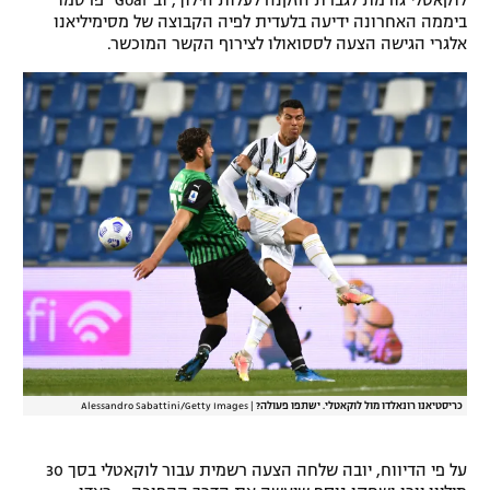
לוקאטלי גורמת לגברת הזקנה לעלות הילוך, וב"Goal" פרסמו
ביממה האחרונה ידיעה בלעדית לפיה הקבוצה של מסימיליאנו
רשיון להקרנה פומבית לבית עסק
אלגרי הגישה הצעה לססואולו לצירוף הקשר המוכשר.
הצטרפות לחבילת הערוצים
לוח דרושים – ג'ובנט
תגיות
המגזין
כריסטיאנו רונאלדו מול לוקאטלי. ישתפו פעולה?
|
Alessandro Sabattini/Getty Images
על פי הדיווח, יובה שלחה הצעה רשמית עבור לוקאטלי בסך 30