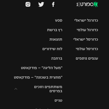
כדורגל ישראלי
VOD
כדורגל עולמי
רץ ברשת
ליגת העל
כדורסל ישראלי
תוצאות
ליגת
ליגה לאומית
האלופות
כדורסל עולמי
לוח שידורים
ליגת ווינר
סל
גביע הטוטו
ענפים נוספים
ברחבה
ליגה
NBA
אירופית
"מעל הליגה" – פודקאסט
ליגה לאומית
ליגיונרים
טניס
יורוליג
ליגה אנגלית
"מחצית בשכונה" – פודקאסט
כדורסל נשים
גביע המדינה
כדוריד
יורוקאפ
ליגה גרמנית
משתתפים וזוכים
בפרסים
מכבי תל
נבחרת
כדורעף
אביב
ישראל
ליגה
טניס
ספרדית
תקנון משתתפים
שחייה
הפועל חולון
מכבי חיפה
וזוכים בפרסים