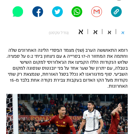
"מחצית בשכונה" – פודקאסט
אופניים
ספורט מוטורי
משתתפים וזוכים בפרסים
א
א
א
א
(גודל טקסט)
כדורמים
תקנון משתתפים וזוכים בפרסים
טניס
רומא התאוששה הערב (שני) מצמד הפסדי הליגה האחרונים שלה
פוטבול אמריקאי NFL
וחתמה את המחזור ה-17 בסרייה A עם ניצחון ביתי 0:2 על ספציה.
תקנון עבור פעילות אלקטרה
שלוש הנקודות הללו הקפיצו את הג'אלורוסי למקום השישי
בטבלה, עם יתרון של שער אחד על פני יובנטוס שנסוגה למקום
גיימינג E-Sports
בייסבול MLB
השביעי. סוף פודגוראנו לא נכלל בסגל האורחת, שנמצאת רק שתי
תקנון עבור פעילות ספורט 1 – "מרלן"
נקודות מעל הקו האדום בעקבות צבירת נקודה אחת בלבד מ-15
ספורט אתגרי ואקסטרים
האחרונות.
תנאי שימוש
אומנויות לחימה
מדיניות פרטיות
גיימינג E-Sports
תקנון פעילות ספורט 1