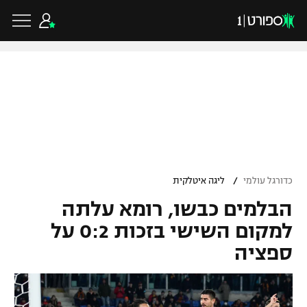
כדורגל ישראלי
ליגת העל
כדורגל עולמי
/
כדורגל עולמי
ליגה איטלקית
ליגה לאומית
הבלמים כבשו, רומא עלתה
ליגת האלופות
כדורסל ישראלי
גביע הטוטו
למקום השישי בזכות 0:2 על
ליגה אירופית
ספציה
ליגת ווינר סל
ליגיונרים
כדורסל עולמי
ליגה אנגלית
ליגה לאומית
גביע המדינה
NBA
ליגה גרמנית
ענפים נוספים