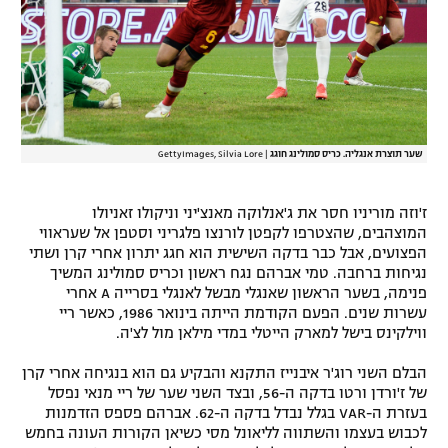
רשיון להקרנה פומבית לבית עסק
הצטרפות לחבילת הערוצים
לוח דרושים – ג'ובנט
שער תוצרת אנגליה. כריס סמולינג חוגג
|
GettyImages, Silvia Lore
תגיות
ז'וזה מוריניו חסר את ג'אנלוקה מאנצ'יני וניקולו זאניולו
המגזין
המוצהבים, שהצטרפו לקפטן לורנצו פלגריני וסטפן אל שעראווי
הפצועים, אבל כבר בדקה השישית הוא חגג יתרון אחרי קרן ושתי
נגיחות ברחבה. טמי אברהם נגח ראשון וכריס סמולינג המשיך
פנימה, בשער הראשון שאנגלי מבשל לאנגלי בסרייה A אחרי
עשרות שנים. הפעם הקודמת הייתה בינואר 1986, כאשר ריי
ווילקינס בישל למארק הייטלי במדי מילאן מול לצ'ה.
הבלם השני רוג'ר איבנייז התקנא והבקיע גם הוא בנגיחה אחרי קרן
של ז'ורדן ורטו בדקה ה-56, ובצד השני שער של ריי מנאי נפסל
בעזרת ה-VAR בגלל נבדל בדקה ה-62. אברהם פספס הזדמנות
לכבוש בעצמו והשתווה לליאונל מסי כשיאן הקורות העונה בחמש