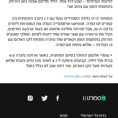
הליגות הגדולות – שבע לכל אחד. הילד פליקס אפנה ג'אן הורחק
בתוספת הזמן עם צהוב שני.
המחזור ה-17 בליגה הספרדית ננעל עם 1:1 בקרב התחתית בין
קאדיס לגרנאדה. סנטיאגו ארסמנדיה העלה את המארחת ליתרון
בדקה ה-32, אבל חורחה מולינה שיחגוג 40 בעוד ארבעה חודשים,
הציל את גרנאדה עם שער שוויון שתי דקות לסיום. סאלבי סאנצ'ס
הורחק בתוספת הזמן וקאדיס שלו נותרה מתחת לקו האדום עם
13 נקודות – שלוש פחות מגרנאדה.
* עומרי אלטמן הוחלף בסיום המחצית, כאשר ארוקה פיגרה 4:0
בבית מול ויזלה. קבוצתו צימקה ל-4:1 לאחר מכן והיא ניצבת שלוש
נקודות מעל הקו האדום. אור דסה שוב לא נכלל בסגל.
עוד באותו נושא:
ספציה
,
רומא בכדורגל
כדורגל ישראלי
VOD