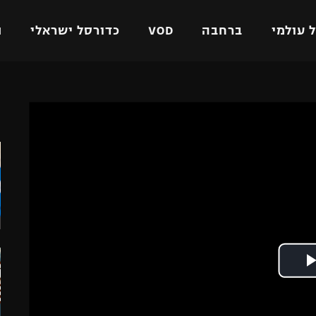
 עולמי
ברחבה
VOD
כדורסל ישראלי
ת
ל ישראלי
כדורגל עולמי
כדורסל ישראלי
ה
על
ליגת האלופות
ליגת ווינר סל
אומית
ליגה אירופית
ליגה לאומית
וטו
ליגה אנגלית
כדורסל נשים
ים
ליגה גרמנית
מכבי תל אביב
מדינה
ליגה ספרדית
הפועל חולון
ישראל
ליגה איטלקית
הפועל ירושלים
יפה
ליגה צרפתית
דני אבדיה
רושלים
ליגה הולנדית
ל אביב
ליגה טורקית