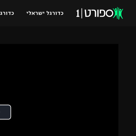
כדורגל ישראלי
כדורגל
VOD
כדורג
רץ ברשת
ליגת ה
ליגה ל
תוצאות
גביע הט
לוח שידורים
ליגיונר
ברחבה
גביע ה
נבחרת 
"מעל הליגה" – פודקאסט
מכבי ח
"מחצית בשכונה" – פודקאסט
בית"ר י
משתתפים וזוכים בפרסים
מכבי ת