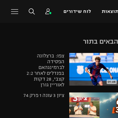
וצאות
לוח שידורים
כדורסל עולמי
ענפים נוספים
באים בתור
NBA
טניס
צפו: ברצלונה
יורוליג
כדוריד
הפסידה
יורוקאפ
כדורעף
לברמינגהאם
בפנדלים לאחר 2:2
שחייה
קצבי, 28 דקות
ג'ודו
01:46
לאוריין גורן
אגרוף
ציון 3 עונה 1 פרק 74
ספורט אולימפי
UFC
היאבקות WWE