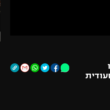
תל אביב
ליגה סינית
חיפה
ליגה ברזילאית
באר שבע
ליגות נוספות
תניה
דה
עודית