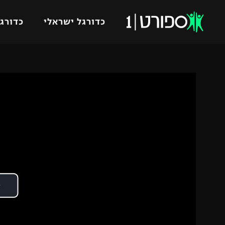
כדורגל ישראלי
כדורגל
VOD
כדורג
רץ ברשת
ליגת ה
ליגה ל
תוצאות
גביע הט
לוח שידורים
ליגיונר
ברחבה
גביע ה
נבחרת 
"מעל הליגה" – פודקאסט
מכבי ח
"מחצית בשכונה" – פודקאסט
בית"ר י
משתתפים וזוכים בפרסים
מכבי ת