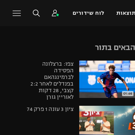
וצאות
לוח שידורים
כדורסל עולמי
ענפים נוספים
באים בתור
NBA
טניס
צפו: ברצלונה
יורוליג
כדוריד
הפסידה
יורוקאפ
כדורעף
לברמינגהאם
בפנדלים לאחר 2:2
שחייה
קצבי, 28 דקות
ג'ודו
01:46
לאוריין גורן
אגרוף
ציון 3 עונה 1 פרק 74
ספורט אולימפי
UFC
היאבקות WWE