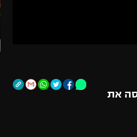
תל אביב
ליגה סינית
חיפה
ליגה ברזילאית
באר שבע
ליגות נוספות
תניה
דה
סה את