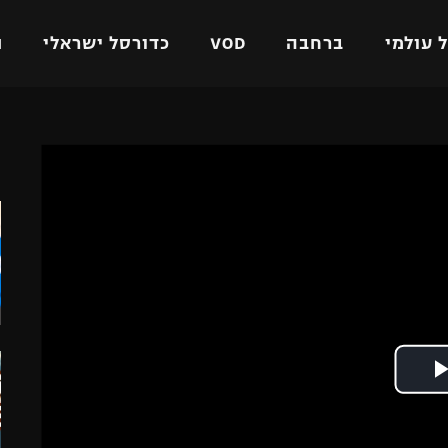
 עולמי
ברחבה
VOD
כדורסל ישראלי
ת
ל ישראלי
כדורגל עולמי
כדורסל ישראלי
ה
על
ליגת האלופות
ליגת ווינר סל
אומית
ליגה אירופית
ליגה לאומית
וטו
ליגה אנגלית
כדורסל נשים
ים
ליגה גרמנית
מכבי תל אביב
מדינה
ליגה ספרדית
הפועל חולון
ישראל
ליגה איטלקית
הפועל ירושלים
יפה
ליגה צרפתית
דני אבדיה
רושלים
ליגה הולנדית
ל אביב
ליגה טורקית