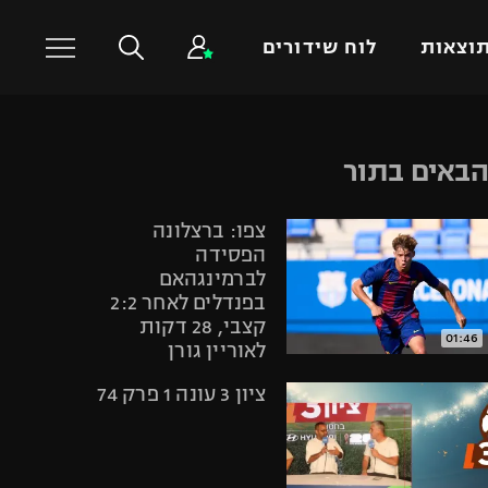
וצאות
לוח שידורים
כדורסל עולמי
ענפים נוספים
באים בתור
NBA
טניס
צפו: ברצלונה
יורוליג
כדוריד
הפסידה
יורוקאפ
כדורעף
לברמינגהאם
בפנדלים לאחר 2:2
שחייה
קצבי, 28 דקות
ג'ודו
01:46
לאוריין גורן
אגרוף
ציון 3 עונה 1 פרק 74
ספורט אולימפי
UFC
היאבקות WWE