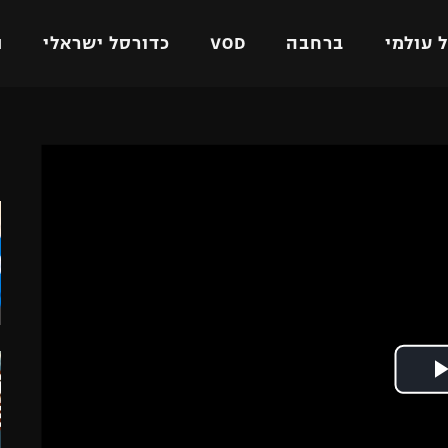
 עולמי
ברחבה
VOD
כדורסל ישראלי
ת
ל ישראלי
כדורגל עולמי
כדורסל ישראלי
ה
על
ליגת האלופות
ליגת ווינר סל
אומית
ליגה אירופית
ליגה לאומית
וטו
ליגה אנגלית
כדורסל נשים
ים
ליגה גרמנית
מכבי תל אביב
מדינה
ליגה ספרדית
הפועל חולון
ישראל
ליגה איטלקית
הפועל ירושלים
יפה
ליגה צרפתית
דני אבדיה
רושלים
ליגה הולנדית
ל אביב
ליגה טורקית