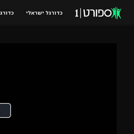
כדורגל ישראלי
כדורגל
VOD
כדורג
רץ ברשת
ליגת ה
ליגה ל
תוצאות
גביע הט
לוח שידורים
ליגיונר
ברחבה
גביע ה
נבחרת 
"מעל הליגה" – פודקאסט
מכבי ח
"מחצית בשכונה" – פודקאסט
בית"ר י
משתתפים וזוכים בפרסים
מכבי ת