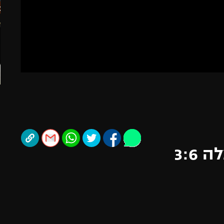
תל אביב
ליגה סינית
חיפה
ליגה ברזילאית
באר שבע
ליגות נוספות
תניה
דה
3:6