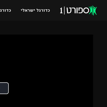
כדורגל ישראלי
כדורגל
VOD
כדורג
רץ ברשת
ליגת ה
ליגה ל
תוצאות
גביע הט
לוח שידורים
ליגיונר
ברחבה
גביע ה
נבחרת 
"מעל הליגה" – פודקאסט
מכבי ח
"מחצית בשכונה" – פודקאסט
בית"ר י
משתתפים וזוכים בפרסים
מכבי ת