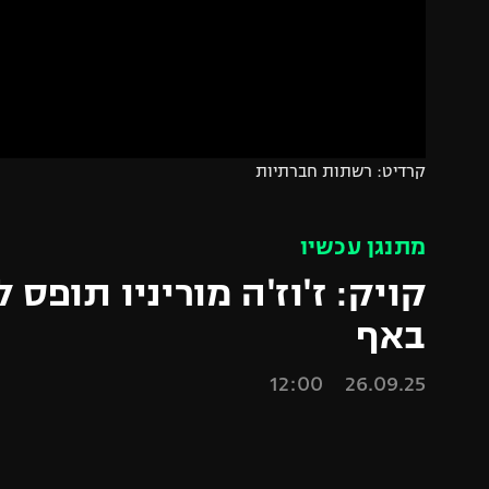
הפועל 
תקנון משתתפים וזוכים בפרסים
הפועל 
תקנון עבור פעילות אלקטרה
הפועל 
תקנון עבור פעילות ספורט 1 – "מרלן"
מכבי נ
טניס
בני יהו
קרדיט: רשתות חברתיות
גיימינג E-Sports
תנאי שימוש
מתנגן עכשיו
מדיניות פרטיות
קויק: ז'וז'ה מוריניו תופס ל
תקנון פעילות ספורט 1
באף
רשיון להקרנה פומבית לבית עסק
26.09.25 12:00
הצטרפות לחבילת הערוצים
לוח דרושים – ג'ובנט
תגיות
המגזין