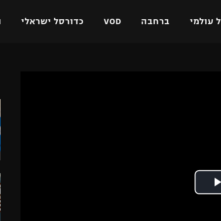
 עולמי
ברחבה
VOD
כדורסל ישראלי
ת
ל ישראלי
כדורגל עולמי
כדורסל ישראלי
ה
על
ליגת האלופות
ליגת ווינר סל
אומית
ליגה אירופית
ליגה לאומית
וטו
ליגה אנגלית
כדורסל נשים
ים
ליגה גרמנית
מכבי תל אביב
מדינה
ליגה ספרדית
הפועל חולון
ישראל
ליגה איטלקית
הפועל ירושלים
יפה
ליגה צרפתית
דני אבדיה
רושלים
ליגה הולנדית
ל אביב
ליגה טורקית