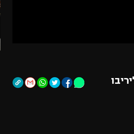
תל אביב
ליגה סינית
חיפה
ליגה ברזילאית
באר שבע
ליגות נוספות
תניה
דה
יריבו