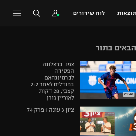
וצאות
לוח שידורים
כדורסל עולמי
ענפים נוספים
באים בתור
NBA
טניס
צפו: ברצלונה
יורוליג
כדוריד
הפסידה
יורוקאפ
כדורעף
לברמינגהאם
בפנדלים לאחר 2:2
שחייה
קצבי, 28 דקות
ג'ודו
01:46
לאוריין גורן
אגרוף
ציון 3 עונה 1 פרק 74
ספורט אולימפי
UFC
היאבקות WWE