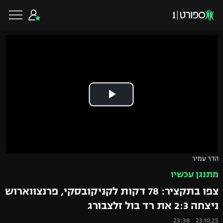
כדורגל ישראלי
ליגת העל
כדורגל עולמי
ליגה לאומית
ליגת האלופות
כדורסל ישראלי
הדר עמיר
גביע הטוטו
מתנגן עכשיו
ליגה אירופית
ליגת ווינר סל
ליגיונרים
כדורסל עולמי
צפו בתקציר: 78 דקות לקניקובסקי, פרנצווארוש
ליגה אנגלית
ניצחה 2:3 את רד בול זלצבורג
ליגה לאומית
גביע המדינה
NBA
23.10.25 23:38
ליגה גרמנית
ענפים נוספים