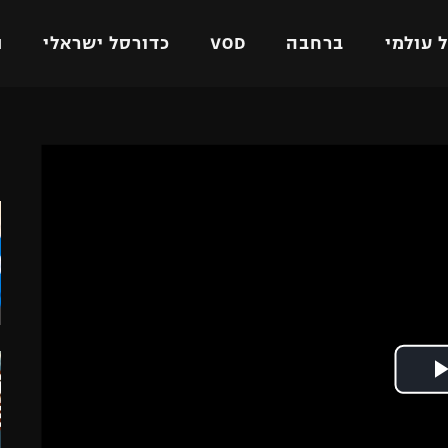
 עולמי
ברחבה
VOD
כדורסל ישראלי
ת
ל ישראלי
כדורגל עולמי
כדורסל ישראלי
ה
על
ליגת האלופות
ליגת ווינר סל
אומית
ליגה אירופית
ליגה לאומית
וטו
ליגה אנגלית
כדורסל נשים
ים
ליגה גרמנית
מכבי תל אביב
מדינה
ליגה ספרדית
הפועל חולון
ישראל
ליגה איטלקית
הפועל ירושלים
יפה
ליגה צרפתית
דני אבדיה
רושלים
ליגה הולנדית
ל אביב
ליגה טורקית