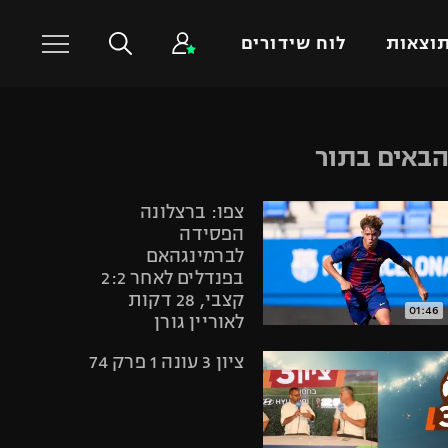
וצאות
לוח שידורים
כדורסל עולמי
ענפים נוספים
באים בתור
NBA
טניס
צפו: ברצלונה
יורוליג
כדוריד
הפסידה
יורוקאפ
כדורעף
לברמינגהאם
בפנדלים לאחר 2:2
שחייה
קצבי, 28 דקות
ג'ודו
01:46
לאוריין גורן
אגרוף
ציון 3 עונה 1 פרק 74
ספורט אולימפי
UFC
היאבקות WWE