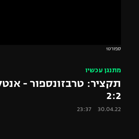
הפועל 
תקנון משתתפים וזוכים בפרסים
הפועל 
תקנון עבור פעילות אלקטרה
הפועל 
תקנון עבור פעילות ספורט 1 – "מרלן"
מכבי נ
טניס
בני יהו
ספורט1
גיימינג E-Sports
תנאי שימוש
מתנגן עכשיו
מדיניות פרטיות
תקציר: טרבזונספור - אנט
תקנון פעילות ספורט 1
2:2
רשיון להקרנה פומבית לבית עסק
30.04.22 23:37
הצטרפות לחבילת הערוצים
לוח דרושים – ג'ובנט
תגיות
המגזין