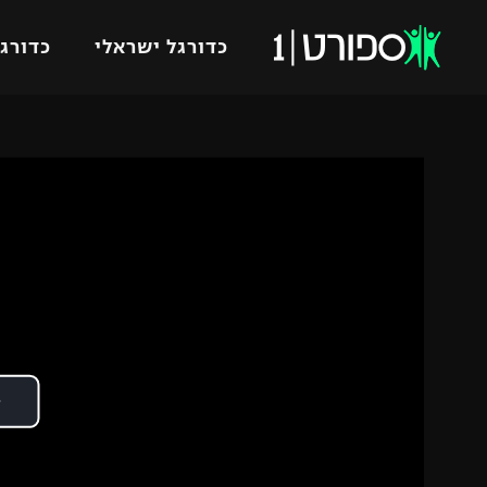
כדורגל ישראלי
כדורגל
VOD
כדורג
רץ ברשת
ליגת ה
ליגה ל
תוצאות
גביע הט
לוח שידורים
ליגיונר
ברחבה
גביע ה
נבחרת 
"מעל הליגה" – פודקאסט
מכבי ח
"מחצית בשכונה" – פודקאסט
בית"ר י
משתתפים וזוכים בפרסים
מכבי ת