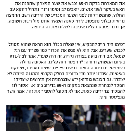
את המארחת בדקה ה-85 וכבש את שער הניצחון שהפנה את
רשיון להקרנה פומבית לבית עסק
האש בעיקר לשני אנשים: יואכים לב וטימו ורנר. נתחיל דווקא עם
החלוץ, שחמש דקות לפני השער המכריע של היריבה רשם החמצה
נוראית ובלתי נתפסת. לירוי סאנה השאיר אותו מול רשת חשופה,
הצטרפות לחבילת הערוצים
אך ורנר פספס הצליח איכשהו לשלוח את זה החוצה.
לוח דרושים – ג'ובנט
"טימו היה חייב להבקיע, אין שאלה בכלל. הוא הראה שהוא מסוגל
תגיות
לכבוש שערים, אבל הוא לא פגש את הכדור כמו שצריך עם רגל
שמאל. אם היה בועט בצורה נקייה, זה היה שער", אמר
לב
ל-RTL
בסיום המשחק והודה: "ההפסד הזה עלינו. האכזבה גדולה
המגזין
כשמפסידים בצורה הזאת. נראינו עייפים, עשינו טעויות, שיחקנו
באיטיות, איבדנו יותר מדי כדורים בחלק הקדמי וההגנה הייתה לא
יציבה". גם הכובש גונדואן ידע שבגרמניה אין תירוצים שיצדיקו
הפסד לנבחרת שנמצאת במקום ה-65 בדירוג פיפ"א: "אסור לנו
להפסיד נגד יריבה כזאת. אני לא מסוגל להסביר את זה", אמר קשר
מנצ'סטר סיטי.