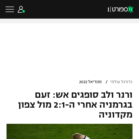
כדורגל ישראלי
ליגת העל
כדורגל עולמי
/
כדורגל עולמי
מונדיאל 2022
ליגה לאומית
ורנר ולב סופגים אש: זעם
ליגת האלופות
כדורסל ישראלי
גביע הטוטו
בגרמניה אחרי ה-2:1 מול צפון
ליגה אירופית
מקדוניה
ליגת ווינר סל
ליגיונרים
כדורסל עולמי
ליגה אנגלית
ליגה לאומית
גביע המדינה
NBA
ליגה גרמנית
ענפים נוספים