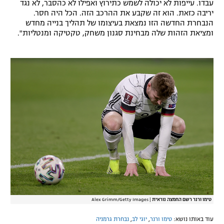
עבדו. עייפות לא יכולה לשמש כתירוץ ואפילו לא כהסבר, לא נגד
יריבה כזאת. הוא זה שקבע את ההרכב הזה. הכל היה חסר.
הנבחרת החדשה הזו נמצאת בעיצומו של תהליך בנייה מחדש
ומציאת הזהות שלה מבחינת סגנון משחק, טקטיקה ומנטליות".
טימו ורנר רשם החמצה נוראית
|
Alex Grimm/Getty Images
עוד באותו נושא:
טימו ורנר
,
יוגי לב
,
נבחרת גרמניה