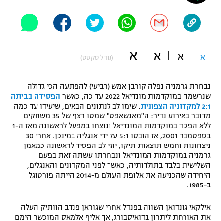
"מחצית בשכונה" – פודקאסט
אופניים
ספורט מוטורי
משתתפים וזוכים בפרסים
א
א
א
א
(גודל טקסט)
כדורמים
תקנון משתתפים וזוכים בפרסים
טניס
נבחרת גרמניה נפלה קורבן אמש (רביעי) להפתעה הכי גדולה
פוטבול אמריקאי NFL
שנרשמה במוקדמות מונדיאל 2022 עד כה, כאשר
הפסידה בביתה
תקנון עבור פעילות אלקטרה
2:1 למקדוניה הצפונית
. שימו לב לנתונים הבאים, שיעידו עד כמה
גיימינג E-Sports
בייסבול MLB
מדובר באירוע נדיר: ה"מאנשאפט" שמטו רצף של 35 משחקים
תקנון עבור פעילות ספורט 1 – "מרלן"
ללא הפסד במוקדמות המונדיאל ונוצחו במפעל לראשונה מאז ה-1
בספטמבר 2001, אז הובסו 5:1 על ידי אנגליה במינכן. אחרי 30
ספורט אתגרי ואקסטרים
ניצחונות וחמש תוצאות תיקו, יוגי לב הפסיד לראשונה כמאמן
תנאי שימוש
גרמניה במוקדמות המונדיאל ונבחרתו עשתה זאת בפעם
אומנויות לחימה
השלישית בלבד בתולדותיה, כאשר לפני המקדונים והאנגלים,
היחידה שהכניעה את אלופת העולם מ-2014 הייתה פורטוגל
מדיניות פרטיות
ב-1985.
גיימינג E-Sports
אילקאי גונדואן השווה בפנדל אחרי שגוראן פנדב הוותיק העלה
תקנון פעילות ספורט 1
את האורחת ליתרון בדואיסבורג, אך אליף אלמאס המוכשר הימם