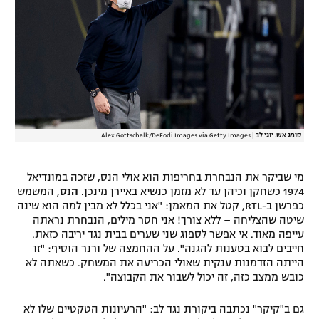
סופג אש. יוגי לב
|
Alex Gottschalk/DeFodi Images via Getty Images
מי שביקר את הנבחרת בחריפות הוא אולי הנס, שזכה במונדיאל
1974 כשחקן וכיהן עד לא מזמן כנשיא באיירן מינכן.
הנס
, המשמש
כפרשן ב-RTL, קטל את המאמן: "אני בכלל לא מבין למה הוא שינה
שיטה שהצליחה – ללא צורך! אני חסר מילים, הנבחרת נראתה
עייפה מאוד. אי אפשר לספוג שני שערים בבית נגד יריבה כזאת.
חייבים לבוא בטענות להגנה". על ההחמצה של ורנר הוסיף: "זו
הייתה הזדמנות ענקית שאולי הכריעה את המשחק. כשאתה לא
כובש ממצב כזה, זה יכול לשבור את הקבוצה".
גם ב"קיקר" נכתבה ביקורת נגד לב: "הרעיונות הטקטיים שלו לא