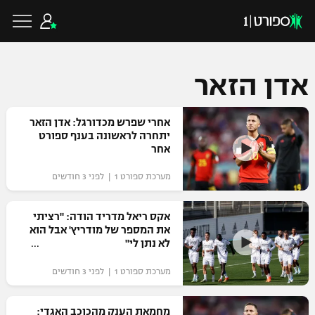
אדן הזאר
כדורגל ישראלי
אחרי שפרש מכדורגל: אדן הזאר
יתחרה לראשונה בענף ספורט
אחר
ליגת העל
כדורגל עולמי
מערכת ספורט 1 | לפני 3 חודשים
ליגה לאומית
ליגת האלופות
אקס ריאל מדריד הודה: "רציתי
כדורסל ישראלי
את המספר של מודריץ' אבל הוא
גביע הטוטו
לא נתן לי"
ליגה אירופית
ליגת ווינר סל
ליגיונרים
כדורסל עולמי
מערכת ספורט 1 | לפני 3 חודשים
ליגה אנגלית
ליגה לאומית
גביע המדינה
NBA
מחמאת הענק מהכוכב האגדי:
ליגה גרמנית
ענפים נוספים