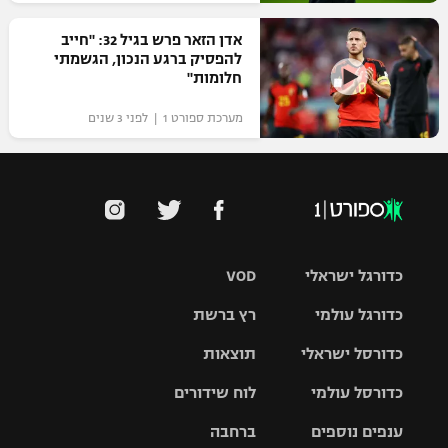
אדן הזאר פרש בגיל 32: "חייב
להפסיק ברגע הנכון, הגשמתי
חלומות"
מערכת ספורט 1 | לפני 3 שנים
כדורגל ישראלי
VOD
כדורגל עולמי
רץ ברשת
ליגת העל
כדורסל ישראלי
תוצאות
ליגת
ליגה לאומית
האלופות
כדורסל עולמי
לוח שידורים
ליגת ווינר
סל
גביע הטוטו
ענפים נוספים
ברחבה
ליגה
NBA