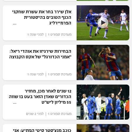
רשיון להקרנה פומבית לבית עסק
אלן שירר בחר את עשרת שחקני
הכנף הטובים בהיסטורית
הצטרפות לחבילת הערוצים
הפרמיירליג
מערכת ספורט 1 | לפני שנה 1
לוח דרושים – ג'ובנט
תגיות
הבחירות שירגיזו את אוהדי ריאל:
"אמני הכדורגל" של אקס הקבוצה
המגזין
מערכת ספורט 1 | לפני שנה 1
12 שנים לאחר מכן, מחזיר
הכדורים שאדן הזאר בעט בו שווה
55 מיליון ליש"ט
מערכת ספורט 1 | לפני 2 שנים
כוכב מנצ'סטר סיטי הפתיע: אני