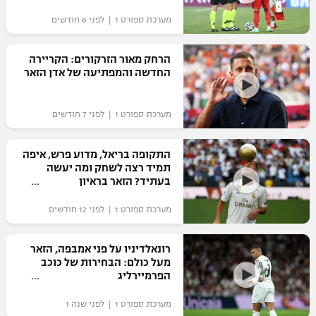
"מחצית בשכונה" – פודקאסט
מערכת ספורט 1 | לפני 6 חודשים
אופניים
הרחק מאור הזרקורים: הקריירה
ספורט מוטורי
משתתפים וזוכים בפרסים
החדשה והמפתיעה של אדן הזאר
כדורמים
תקנון משתתפים וזוכים בפרסים
טניס
מערכת ספורט 1 | לפני 7 חודשים
פוטבול אמריקאי NFL
תקנון עבור פעילות אלקטרה
התקופה בריאל, מדוע פרש, איפה
גיימינג E-Sports
בייסבול MLB
תמיד רצה לשחק ומה יעשה
תקנון עבור פעילות ספורט 1 – "מרלן"
בעתיד? הזאר בראיון
ספורט אתגרי ואקסטרים
תנאי שימוש
מערכת ספורט 1 | לפני 12 חודשים
אומנויות לחימה
רונאלדיניו על פני אמבפה, הזאר
מדיניות פרטיות
מעל כולם: הבחירות של כוכב
גיימינג E-Sports
הפרמיירליג
תקנון פעילות ספורט 1
מערכת ספורט 1 | לפני שנה 1