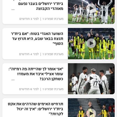
בית"ר ירושלים בעבר נפעם
כדורסל נשים
נבחרת ישראל
מאוהדי הקבוצה
יורוליג
ליגה ספרדית
טניס
VOD
מכבי תל אביב
מכבי חיפה
מערכת ספורט 1 | לפני 3 חודשים
יורוקאפ
ליגה איטלקית
כדוריד
הפועל חולון
בית"ר ירושלים
השוער האגדי בטוח: "אם בית"ר
רץ ברשת
ליגה צרפתית
תנצח בבאר שבע, היא תרוץ עד
כדורעף
הפועל ירושלים
הסוף"
מכבי תל אביב
ליגה הולנדית
שחייה
תוצאות
מערכת ספורט 1 | לפני 4 חודשים
דני אבדיה
הפועל תל אביב
ליגה טורקית
ג'ודו
"אני אומר לך שהייתה פה רמיזה":
הפועל חיפה
לוח שידורים
עומר אצילי איבד את מעמדו
ליגה סינית
אגרוף
כשחקן הרכב?
הפועל באר שבע
ליגה ברזילאית
ברחבה
מערכת ספורט 1 | לפני 6 חודשים
ספורט אולימפי
מכבי נתניה
ליגות נוספות
UFC
תרחיש האימים שהדהים את אקס
"מעל הליגה" – פודקאסט
בני יהודה
בית"ר ירושלים: "איך זה יכול
לקרות?"
היאבקות WWE