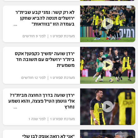
רשיון להקרנה פומבית לבית עסק
לא רק קשר: נמני קבע שבית"ר
ירושלים תנסה להביא שחקן
הצטרפות לחבילת הערוצים
בעמדה הזו "בוודאות"
מערכת ספורט 1 | לפני 9 חודשים
לוח דרושים – ג'ובנט
תגיות
ירדן שועה ימשיך כקפטן? אקס
בית״ר ירושלים עם תשובה חד
משמעית
המגזין
מערכת ספורט 1 | לפני 12 חודשים
ירדן שועה בדרך החוצה מבית"ר?
אלי גוטמן הטיל פצצה, והוא נשמע
נחרץ
מערכת ספורט 1 | לפני שנה 1
"אני לא רואה אופק לבן שלי