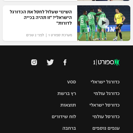
השינוי שעלול לחסל את הכדורגל
הישראלי? "זו תהיה בכייה
לדורות"
מערכת ספורט 1 | לפני 2 שנים
כדורגל ישראלי
VOD
כדורגל עולמי
רץ ברשת
ליגת העל
כדורסל ישראלי
תוצאות
ליגת
ליגה לאומית
האלופות
כדורסל עולמי
לוח שידורים
ליגת ווינר
סל
גביע הטוטו
ענפים נוספים
ברחבה
ליגה
NBA