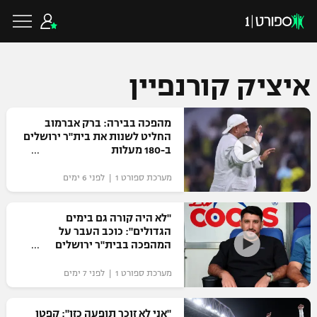
איציק קורנפיין
כדורגל ישראלי
מהפכה בבירה: ברק אברמוב
החליט לשנות את בית"ר ירושלים
ב-180 מעלות
ליגת העל
כדורגל עולמי
מערכת ספורט 1 | לפני 6 ימים
ליגה לאומית
ליגת האלופות
"לא היה קורה גם בימים
כדורסל ישראלי
הגדולים": כוכב העבר על
גביע הטוטו
המהפכה בבית"ר ירושלים
ליגה אירופית
ליגת ווינר סל
ליגיונרים
כדורסל עולמי
מערכת ספורט 1 | לפני 7 ימים
ליגה אנגלית
ליגה לאומית
גביע המדינה
NBA
"אני לא זוכר תופעה כזו": קפטן
ליגה גרמנית
ענפים נוספים