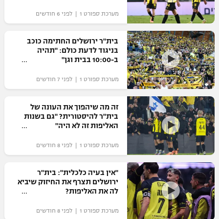
"מחצית בשכונה" – פודקאסט
מערכת ספורט 1 | לפני 6 חודשים
אופניים
בית"ר ירושלים החתימה כוכב
ספורט מוטורי
משתתפים וזוכים בפרסים
בניגוד לדעת כולם: "תהיה
ב-10:00 בבית וגן"
כדורמים
תקנון משתתפים וזוכים בפרסים
טניס
מערכת ספורט 1 | לפני 7 חודשים
פוטבול אמריקאי NFL
תקנון עבור פעילות אלקטרה
זה מה שיהפוך את העונה של
גיימינג E-Sports
בייסבול MLB
בית"ר להיסטורית? "גם בשנות
תקנון עבור פעילות ספורט 1 – "מרלן"
האליפות זה לא היה"
ספורט אתגרי ואקסטרים
תנאי שימוש
מערכת ספורט 1 | לפני 8 חודשים
אומנויות לחימה
"אין בעיה כלכלית": בית"ר
מדיניות פרטיות
ירושלים תצרף את החיזוק שיביא
גיימינג E-Sports
לה את האליפות?
תקנון פעילות ספורט 1
מערכת ספורט 1 | לפני 8 חודשים