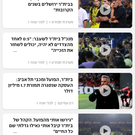
בבית"ר ירושלים בשנים
הקרובות"
מערכת ספורט 1 | לפני שנה 1
מנכ"ל בית"ר לשעבר: "0:5 לאחד
מהצדדים לא יהיה, יכולים לשחזר
את הזכייה"
מערכת ספורט 1 | לפני שנה 1
בית"ר, הפועל ומכבי תל אביב:
העסקה שנסגרה תמורת 1.7 מיליון
דולר
רון עמיקם | לפני שנה 1
"גירשו אותי מהפועל. הקהל של
בית"ר קיבל אותי כאילו גדלתי שם
כל החיים"