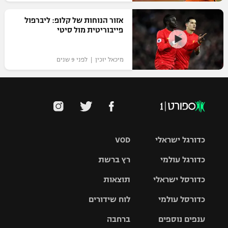
רשיון להקרנה פומבית לבית עסק
אזור הנוחות של קלופ: ליברפול
פייבוריטית מול סיטי
הצטרפות לחבילת הערוצים
מיכאל יוכין | לפני 9 שנים
לוח דרושים – ג'ובנט
תגיות
המגזין
כדורגל ישראלי
VOD
כדורגל עולמי
רץ ברשת
ליגת העל
כדורסל ישראלי
תוצאות
ליגת
ליגה לאומית
האלופות
כדורסל עולמי
לוח שידורים
ליגת ווינר
סל
גביע הטוטו
ענפים נוספים
ברחבה
ליגה
NBA