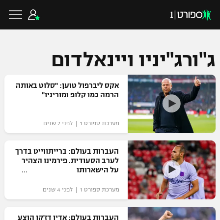
ג''ורג''יניו ויינאלדום
כדורגל ישראלי
אקס ליברפול טוען: "סלוט באותה
הרמה כמו קלופ ומוריניו"
ליגת העל
כדורגל עולמי
מערכת ספורט 1 | לפני 2 שנים
ליגה לאומית
ליגת האלופות
העברות בעולם: ברייתווייט בדרך
כדורסל ישראלי
לערב הסעודית. פירמינו הצהיר
גביע הטוטו
על הישארותו
ליגה אירופית
ליגת ווינר סל
ליגיונרים
כדורסל עולמי
מערכת ספורט 1 | לפני 4 שנים
ליגה אנגלית
ליגה לאומית
גביע המדינה
NBA
העברות בעולם: אדין דז'קו הוצע
ליגה גרמנית
ענפים נוספים