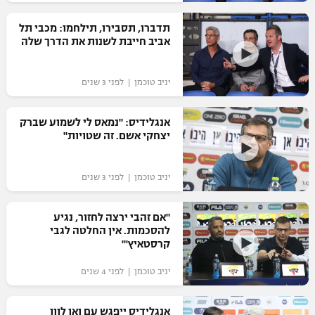
רשיון להקרנה פומבית לבית עסק
תדברו, תסבירו, תילחמו: מכבי תל
אביב חייבת לשנות את הדרך שלה
הצטרפות לחבילת הערוצים
יניב טוכמן | לפני 3 שנים
לוח דרושים – ג'ובנט
תגיות
אנגלידיס: "נמאס לי לשמוע שברק
יצחקי אשם. זה שטויות"
המגזין
יניב טוכמן | לפני 3 שנים
"אם זהבי ירצה לחזור, נגיע
להסכמות. אין החלטה לגבי
קרסטאיץ'"
יניב טוכמן | לפני 4 שנים
אנגלידיס ייפגש עם ואן לוון