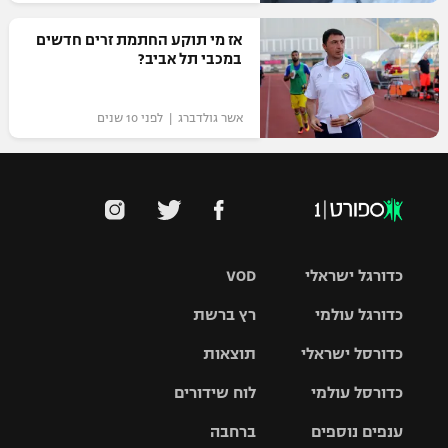
אז מי תוקע החתמת זרים חדשים
במכבי תל אביב?
אשר גולדברג | לפני 10 שנים
כדורגל ישראלי
VOD
כדורגל עולמי
רץ ברשת
ליגת העל
כדורסל ישראלי
תוצאות
ליגת
ליגה לאומית
האלופות
כדורסל עולמי
לוח שידורים
ליגת ווינר
סל
גביע הטוטו
ענפים נוספים
ברחבה
ליגה
NBA