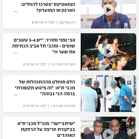
הפנאטיקס יצטרכו להחליט:
כדורסל נשים
נבחרת ישראל
הארגון או המועדון?
יורוליג
ליגה ספרדית
טניס
VOD
מכבי תל אביב
מכבי חיפה
רון עמיקם | לפני 8 חודשים
יורוקאפ
ליגה איטלקית
כדוריד
הפועל חולון
בית"ר ירושלים
אבי נמני מזהיר: "יש 3-4 עשבים
רץ ברשת
ליגה צרפתית
שוטים - ומכבי תל אביב הכתימה
כדורעף
הפועל ירושלים
את שער 11"
מכבי תל אביב
ליגה הולנדית
שחייה
תוצאות
מערכת ספורט 1 | לפני 8 חודשים
דני אבדיה
הפועל תל אביב
ליגה טורקית
ג'ודו
הלם מוחלט מההתנהלות של
הפועל חיפה
לוח שידורים
מכבי ת"א: "זה פיגוע תקשורתי
ליגה סינית
אגרוף
ברמה הכי גבוהה"
הפועל באר שבע
ליגה ברזילאית
ברחבה
מערכת ספורט 1 | לפני 8 חודשים
ספורט אולימפי
מכבי נתניה
ליגות נוספות
UFC
"שיתביישו": מנכ"ל מכבי ת"א
"מעל הליגה" – פודקאסט
בני יהודה
בביקורת חריפה על הרחקת
האוהדים
היאבקות WWE