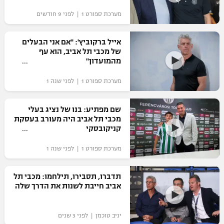
"מחצית בשכונה" – פודקאסט
מערכת ספורט 1 | לפני 9 חודשים
אופניים
אייל ברקוביץ': "אם אני הבעלים
ספורט מוטורי
משתתפים וזוכים בפרסים
של מכבי תל אביב, הוא עף
מהמועדון"
כדורמים
תקנון משתתפים וזוכים בפרסים
טניס
מערכת ספורט 1 | לפני שנה 1
פוטבול אמריקאי NFL
תקנון עבור פעילות אלקטרה
שם מפתיע: בנו של נציג בעלי
גיימינג E-Sports
בייסבול MLB
מכבי תל אביב היה מעורב בעסקת
תקנון עבור פעילות ספורט 1 – "מרלן"
קניקובסקי
ספורט אתגרי ואקסטרים
תנאי שימוש
מערכת ספורט 1 | לפני שנה 1
אומנויות לחימה
תדברו, תסבירו, תילחמו: מכבי תל
מדיניות פרטיות
אביב חייבת לשנות את הדרך שלה
גיימינג E-Sports
תקנון פעילות ספורט 1
יניב טוכמן | לפני 3 שנים