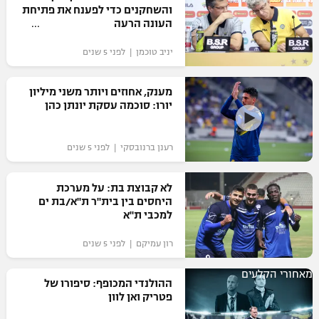
והשחקנים כדי לפענח את פתיחת
העונה הרעה
יניב טוכמן | לפני 5 שנים
מענק, אחוזים ויותר משני מיליון
יורו: סוכמה עסקת יונתן כהן
רענן ברנובסקי | לפני 5 שנים
לא קבוצת בת: על מערכת
היחסים בין בית"ר ת"א/בת ים
למכבי ת"א
רון עמיקם | לפני 5 שנים
מאחורי הקלעים
ההולנדי המכופף: סיפורו של
פטריק ואן לוון