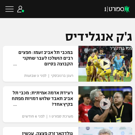
ג'ק אנגלידיס
צפו בתקציר
כדורגל ישראלי
במכבי תל אביב זעמו: חפצים
רבים הושלכו לעבר שחקני
הקבוצה בסיום
ליגת העל
כדורגל עולמי
רענן ברנובסקי | לפני 3 שבועות
ליגה לאומית
ליגת האלופות
רעידת אדמה אמיתית: מכבי תל
כדורסל ישראלי
אביב תאבד שלוש דמויות מפתח
גביע הטוטו
בקיץ אחד?
ליגה אירופית
ליגת ווינר סל
ליגיונרים
כדורסל עולמי
מערכת ספורט 1 | לפני 6 חודשים
ליגה אנגלית
ליגה לאומית
גביע המדינה
NBA
גולדהאר זרק פצצה. עכשיו
ליגה גרמנית
ענפים נוספים