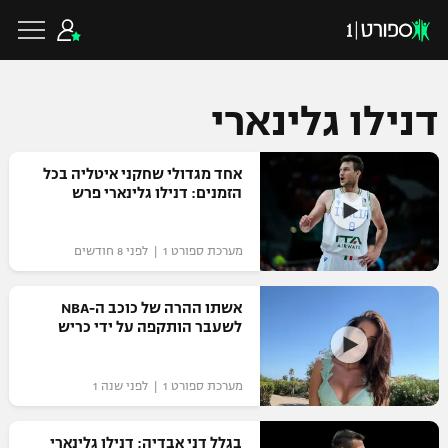
דנילו גלינארי
כדורגל ישראלי
אחד מגדולי שחקני איטליה בכל
הזמנים: דנילו גלינארי פרש
ליגת העל
כדורגל עולמי
מערכת ספורט 1 | לפני 8 חודשים
ליגה לאומית
ליגת האלופות
אשתו ההרה של כוכב ה-NBA
כדורסל ישראלי
לשעבר הותקפה על ידי כריש
גביע הטוטו
ליגה אירופית
ליגת ווינר סל
ליגיונרים
כדורסל עולמי
מערכת ספורט 1 | לפני שנה 1
ליגה אנגלית
ליגה לאומית
גביע המדינה
NBA
בגלל דני אבדיה: דנילו גלינארי
ליגה גרמנית
ענפים נוספים