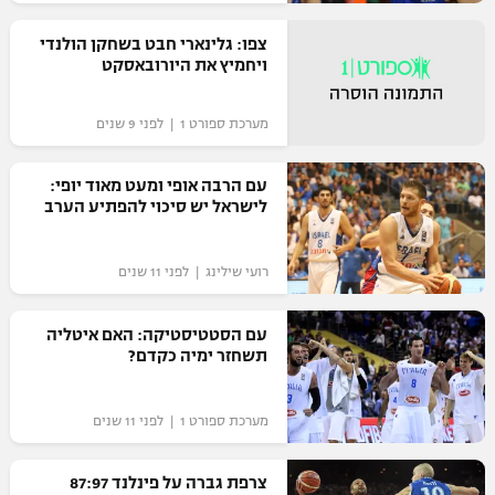
רשיון להקרנה פומבית לבית עסק
צפו: גלינארי חבט בשחקן הולנדי
ויחמיץ את היורובאסקט
הצטרפות לחבילת הערוצים
מערכת ספורט 1 | לפני 9 שנים
לוח דרושים – ג'ובנט
עם הרבה אופי ומעט מאוד יופי:
תגיות
לישראל יש סיכוי להפתיע הערב
המגזין
רועי שילינג | לפני 11 שנים
עם הסטטיסטיקה: האם איטליה
תשחזר ימיה כקדם?
מערכת ספורט 1 | לפני 11 שנים
צרפת גברה על פינלנד 87:97