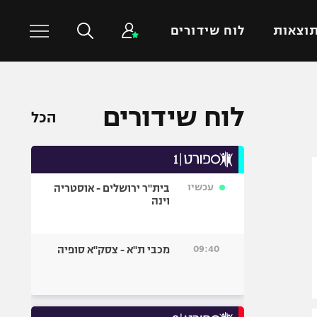
וצאות
לוח שידורים
כדורסל עולמי
ענפים נוספים
לוח שידורים
הכל
NBA
טניס
יורוליג
כדוריד
יורוקאפ
כדורעף
עכשיו
בית"ר ירושלים - אוסטריה
שחייה
וינה
ג'ודו
אגרוף
09:40
מכבי ת"א - צסק"א סופיה
ספורט אולימפי
UFC
היאבקות WWE