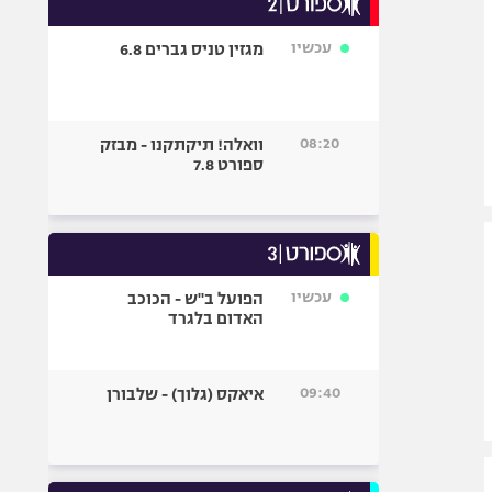
אופניים
עכשיו
מגזין טניס גברים 6.8
ספורט מוטורי
כדורמים
פוטבול אמריקאי NFL
08:20
וואלה! תיקתקנו - מבזק
בייסבול MLB
ספורט 7.8
ספורט אתגרי
ואקסטרים
אומנויות לחימה
גיימינג E-Sports
עכשיו
הפועל ב"ש - הכוכב
האדום בלגרד
09:40
איאקס (גלוך) - שלבורן