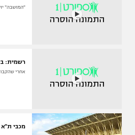
"המושבה" יו
רשמית: בי
אחרי שהקבוצ
מכבי ת"א 