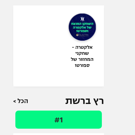
אלקטרה -
שחקני
המחזור של
ספורט1
רץ ברשת
הכל >
#1