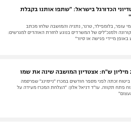
תל אביב
ליגה סינית
דיוני הכדורגל בישראל: "שתפו אותנו בקבלת
חיפה
ליגה ברזילאית
באר שבע
ליגות נוספות
מי עופר, בלומפילד, טרנר, נתניה והמושבה שלחו מכתב
תניה
ורונה ולמנכ"לים של המשרדים בנוגע לחזרת האוהדים למגרשים:
באופן מיידי פגישה או סיור"
דה
יטוח זכתה לפני מספר חודשים במכרז "ניימינג" שפרסמה
 פתח תקווה. עו"ד דניאל אלון: "הצלחת המכרז מעידה על
עצום"