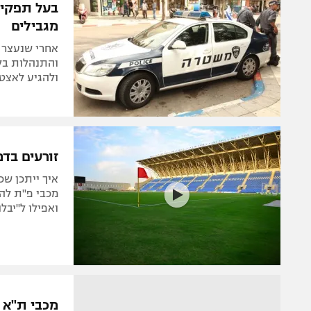
בעל תפקיד
מגבילים
אחרי שנעצר ה
והתנהלות בלת
ולהגיע לאצטד
זורעים בד
איך ייתכן שכ
מכבי פ"ת להח
ואפילו ל"יבל
מכבי ת"א 