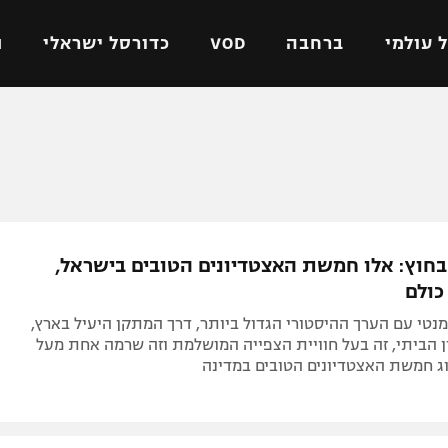
 עולמי
ברחבה
VOD
כדורסל ישראלי
ת
ל ישראלי
כדורגל עולמי
כדורסל ישראלי
על
ליגת האלופות
ליגת ווינר סל
אומית
ליגה אירופית
ליגה לאומית
וטו
ליגה אנגלית
כדורסל נשים
בחוץ: אלו חמשת האצטדיונים הטובים בישראל,
ים
ליגה גרמנית
מכבי תל אביב
כולם
מדינה
ליגה ספרדית
הפועל חולון
טי עם הערך ההיסטורי הגדול ביותר, דרך המתקן היעיל בארץ,
ישראל
ליגה איטלקית
הפועל ירושלים
 הביתי, זה בעל חוויית הצפייה המושלמת וזה שרמה אחת מעל
וג חמשת האצטדיונים הטובים במדינה
יפה
ליגה צרפתית
דני אבדיה
רושלים
ליגה הולנדית
ל אביב
ליגה טורקית