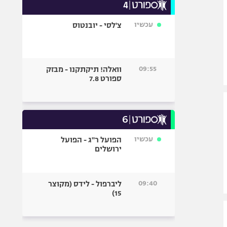
עכשיו
צ'לסי - יובנטוס
09:55
וואלה! תיקתקנו - מבזק
ספורט 7.8
עכשיו
הפועל ר"ג - הפועל
ירושלים
09:40
ליברפול - לידס (מקוצר
15)