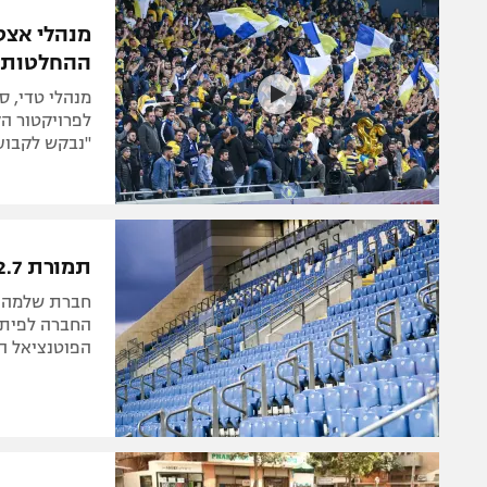
הפועל 
תקנון משתתפים וזוכים בפרסים
מנהלי אצט
הפועל 
ההחלטות"
תקנון עבור פעילות אלקטרה
הפועל 
תקנון עבור פעילות ספורט 1 – "מרלן"
מנהלי טדי, ס
מכבי נ
לפרויקטור הק
טניס
"נבקש לקבוע 
בני יהו
גיימינג E-Sports
תנאי שימוש
תמורת 2.7 מיליון ש"ח: אצטדיון המושבה שינה את שמו
מדיניות פרטיות
חברת שלמה ב
תקנון פעילות ספורט 1
החברה לפיתוח
הפוטנציאל ה
רשיון להקרנה פומבית לבית עסק
הצטרפות לחבילת הערוצים
לוח דרושים – ג'ובנט
תגיות
המגזין