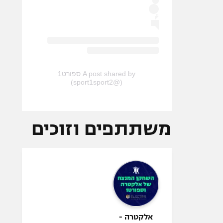
A post shared by ספורט1
(@sport1sport2)
משתתפים וזוכים
אלקטרה -