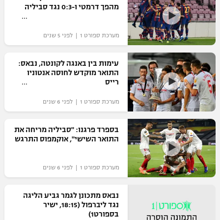
מהפך דרמטי ו-0:3 נגד סביליה
כדורסל נשים
נבחרת ישראל
יורוליג
ליגה ספרדית
טניס
VOD
מכבי תל אביב
מכבי חיפה
מערכת ספורט 1 | לפני 5 שנים
יורוקאפ
ליגה איטלקית
כדוריד
הפועל חולון
בית"ר ירושלים
עימות בין באנגה לקונטה, נבאס:
רץ ברשת
ליגה צרפתית
התואר מוקדש לחוסה אנטוניו
כדורעף
הפועל ירושלים
רייס
מכבי תל אביב
ליגה הולנדית
שחייה
תוצאות
מערכת ספורט 1 | לפני 6 שנים
דני אבדיה
הפועל תל אביב
ליגה טורקית
ג'ודו
בספרד פרגנו: "סביליה מריחה את
הפועל חיפה
לוח שידורים
התואר השישי", אוקמפוס התרגש
ליגה סינית
אגרוף
הפועל באר שבע
ליגה ברזילאית
ברחבה
מערכת ספורט 1 | לפני 6 שנים
ספורט אולימפי
מכבי נתניה
ליגות נוספות
UFC
נבאס מתכונן לגמר גביע הליגה
"מעל הליגה" – פודקאסט
בני יהודה
נגד ליברפול (18:15, ישיר
בספורט1)
היאבקות WWE