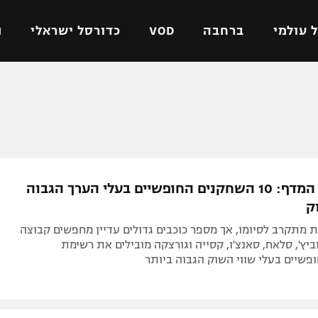
 עולמי
ברחבה
VOD
כדורסל ישראלי
ת
ל ישראלי
כדורגל עולמי
כדורסל ישראלי
על
ליגת האלופות
ליגת ווינר סל
אומית
ליגה אירופית
ליגה לאומית
וטו
ליגה אנגלית
כדורסל נשים
כוכבים על המדף: 10 השחקנים החופשיים בעלי הערך הגבוה
ים
ליגה גרמנית
מכבי תל אביב
ק
מדינה
ליגה ספרדית
הפועל חולון
 מתקרב לסיומו, אך מספר כוכבים גדולים עדיין מחפשים קבוצה
ישראל
ליגה איטלקית
הפועל ירושלים
יץ', סלאח, סאנצ'ו, קסייה וגורצקה מובילים את רשימת
שיים בעלי שווי השוק הגבוה ביותר
יפה
ליגה צרפתית
דני אבדיה
רושלים
ליגה הולנדית
ל אביב
ליגה טורקית