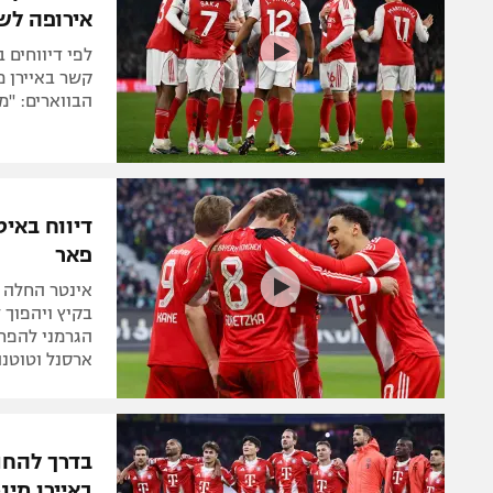
אירופה לש
לפי דיווחים 
קשר באיירן מ
הבווארים: "מ
דיווח באיט
פאר
אינטר החלה ב
בקיץ ויהפוך
הגרמני להפח
ארסנל וטוטנה
בדרך להחת
באיירן מינכ