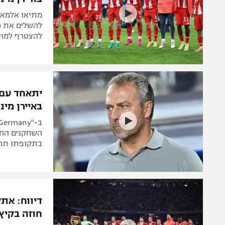
מתיאו אלמאן,
להשלים את רכ
להצטרף למועד
יתאחד עם 
באיירן מינכ
השחקנים החו
בתקופתו תחת
דיווח: את
חוזה בקיץ