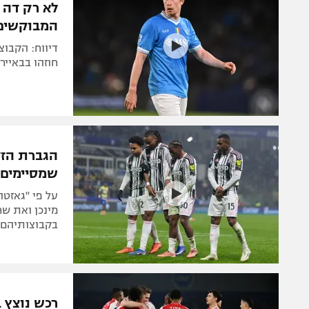
לא רק דה 
המבוקשים 
דיווח: הקבוצ
חוזהו בבאיירן
הגברת הזק
שמסיימים 
על פי "גאזטה
מינכן ואת שח
בקבוצותיהם. 
רכש נוצץ 