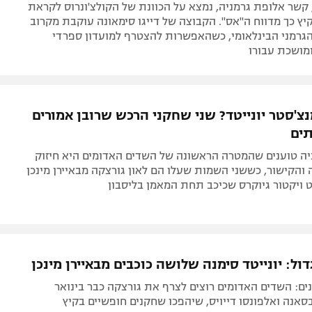
 קשר אלופת גרמניה, נמצא על הכוונת של הקולצ'ונרוס לקראת
קיץ כך מדווח ה"אס". הקבוצה של דייגו סימאונה עוקבת מקרוב
הגרמני הבינלאומי, כשהאפשרות להצטרף למועדון ספרדי
מושכת עבורו
צ'סטר יונייטד? שני שחקני הרכש שרובן אמורים
ים
יה טוענים שהמטרה הראשונה של השדים האדומים היא חיזוק
הקישור, כששני השמות שעלו הם לאון גורצקה מבאיירן מינכן
 ויקטור גיוקרס שכיכב תחת המאמן בליסבון
ל: יונייטד סימנה שלושה כוכבים מבאיירן מינכן
ים: השדים האדומים רוצים לצרף את גורצקה כבר בינואר
סאנה ואלפונסו דייויס, שיהפכו שחקנים חופשיים בקיץ