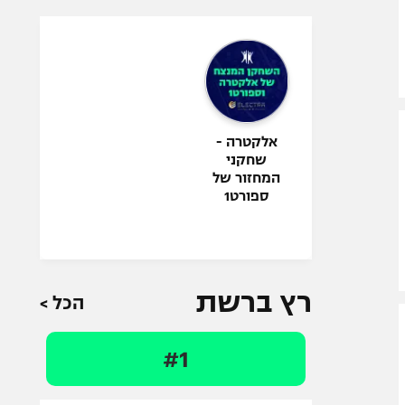
אלקטרה -
שחקני
המחזור של
ספורט1
רץ ברשת
הכל >
#1