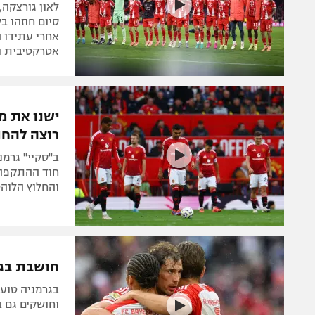
לאון גורצקה,
סיום חוזהו ב
אחרי עתידו 
אטרקטיבית ו
ישנו את מנ
רוצה להחת
ב"סקיי" גרמנ
חוד ההתקפה ו
והחלוץ הלוהט
חושבת בגדו
בגרמניה טוענ
וחושקים גם ב