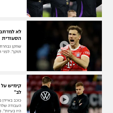
לא למדתם 
הסעודית
תוקן". לפני 
קימיש על פ
לב"
כוכב באיירן 
העבודה שלהם"
היו בעיות".