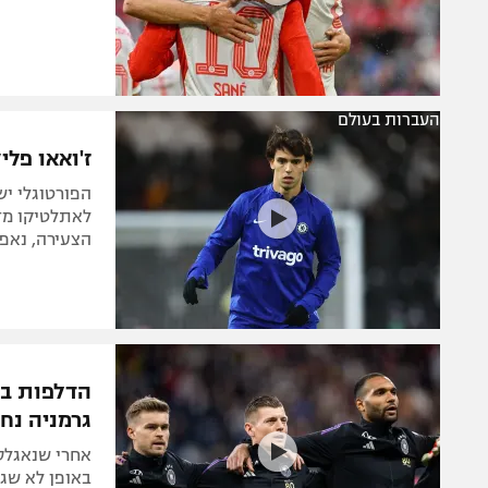
העברות בעולם
ז'ואאו פל
הפורטוגלי יש
לאתלטיקו מד
הצעירה, נאפו
הדלפות בא
גרמניה נח
אחרי שנאגלס
באופן לא שגר