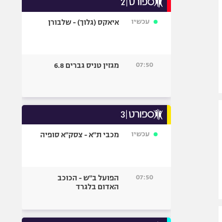
אופניים
עכשיו
איאקס (גלוך) - שלבורן
ספורט מוטורי
כדורמים
פוטבול אמריקאי NFL
07:50
מגזין טניס גברים 6.8
בייסבול MLB
ספורט אתגרי
ואקסטרים
אומנויות לחימה
גיימינג E-Sports
עכשיו
מכבי ת"א - צסק"א סופיה
07:50
הפועל ב"ש - הכוכב
האדום בלגרד