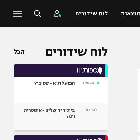
וצאות
לוח שידורים
כדורסל עולמי
ענפים נוספים
לוח שידורים
הכל
NBA
טניס
יורוליג
כדוריד
יורוקאפ
כדורעף
עכשיו
הפועל ת"א - קטוביץ
שחייה
ג'ודו
אגרוף
07:50
בית"ר ירושלים - אוסטריה
וינה
ספורט אולימפי
UFC
היאבקות WWE