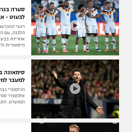
הפועל 
תקנון משתתפים וזוכים בפרסים
סערה בגרמ
הפועל 
לבעוט - אך
תקנון עבור פעילות אלקטרה
הפועל 
תקנון עבור פעילות ספורט 1 – "מרלן"
רגעי ההכרעה 
מכבי נ
הלבנה, עם ה
טניס
אחריות בבעיט
בני יהו
היסטורית ולג
גיימינג E-Sports
תנאי שימוש
סימאונה בה
מדיניות פרטיות
למעבר למי
תקנון פעילות ספורט 1
הרוסונרי כבר
רשיון להקרנה פומבית לבית עסק
אלכסנדר סורל
המועדון. הקולצ'ונרוס 
הצטרפות לחבילת הערוצים
לוח דרושים – ג'ובנט
תגיות
המגזין