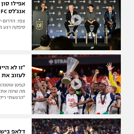
אפילו סון
אנג'לס FC
סיפקה רגע מב
"זו לא הי
לעזוב את 
מה שינה את 
"הרגשתי ריק 
דלאפ בישל 