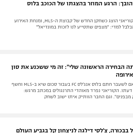
 הובך: הרגע המוזר בהצגתו של הכוכב בלוס
צפו: הדרום-קוריאני הוצג כשחקן החדש של קבוצת ה-MLS, ומנחת האירוע
לבל למדי: "מצפים שתסייע לנו לזכות במונדיאל"
יתה הבחירה הראשונה שלי": זה מי ששכנע את סון
אירופה
קפטן טוטנהאם לשעבר חתם בלוס אנג'לס FC בעבור סכום שיא ב-MLS וחשף
דעתו. הקוריאני נפרד מאוהדי התרנגולים במכתב מרגש:
מבפנים". וגם החבר הוותיק איתו ישוב לשחק
בבכורה, צ'לסי דילגה לניצחון קל בגביע העולם