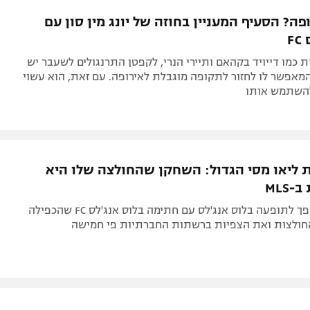
תל אביב
ליגה סינית
ופה? הסעיף המעניין בחוזה של יונג מין סון עם
חיפה
ליגה ברזילאית
F
באר שבע
ליגות נוספות
 כמו דייויד בקהאם ותיירי הנרי, לקפטן התרנגולים לשעבר יש
תניה
מאפשר לו לחזור לתקופה מוגבלת לאירופה. עם זאת, הוא עשוי
השתמש אותו
דה
 ליאו מסי הגדול: השחקן שהחולצה שלו היא
MLS
יונג מין סון הפך לתופעה בלוס אנג'לס עם חתימה בלוס אנג'לס FC שהכפילה
חולצות ואת הצפיות ברשתות החברתיות פי חמישה