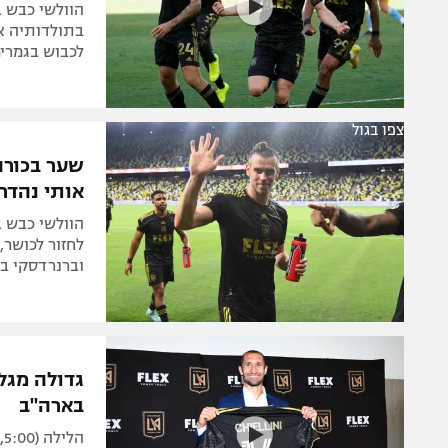
לכבוש בגמרים
צפו בגול
אותי נהדר
לחזור לכושר, 
וברנרדסקי בט
בארה"ב