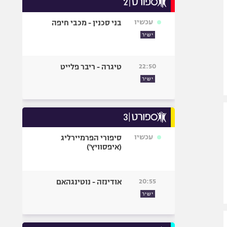
אופניים
עכשיו
בני סכנין - מכבי חיפה
ספורט מוטורי
ישיר
כדורמים
פוטבול אמריקאי NFL
22:50
טיגרה - ריבר פלייט
בייסבול MLB
ישיר
ספורט אתגרי
ואקסטרים
אומנויות לחימה
גיימינג E-Sports
עכשיו
סיפורי הפרמיירליג
(איפסוויץ')
20:55
אודינזה - נוטינגהאם
ישיר