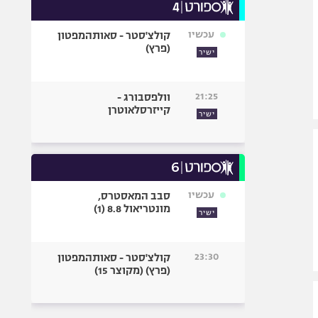
עכשיו
קולצ'סטר - סאותהמפטון
(פרץ)
ישיר
21:25
וולפסבורג -
קייזרסלאוטרן
ישיר
עכשיו
סבב המאסטרס,
מונטריאול 8.8 (1)
ישיר
23:30
קולצ'סטר - סאותהמפטון
(פרץ) (מקוצר 15)