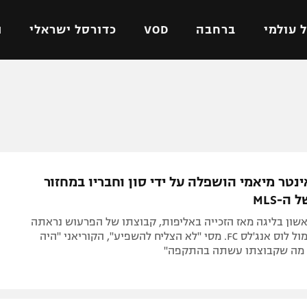
 עולמי
ברחבה
VOD
כדורסל ישראלי
ת
ל ישראלי
כדורגל עולמי
כדורסל ישראלי
על
ליגת האלופות
ליגת ווינר סל
אומית
ליגה אירופית
ליגה לאומית
וטו
ליגה אנגלית
כדורסל נשים
ינטר מיאמי הושפלה על ידי סון וחבריו במחזור
ים
ליגה גרמנית
מכבי תל אביב
ה-MLS
מדינה
ליגה ספרדית
הפועל חולון
ון בליגה מאז הזכייה באליפות, קבוצתו של הפרעוש נראתה
ישראל
ליגה איטלקית
הפועל ירושלים
חסרת אונים מול לוס אנג'לס FC. מסי "לא הצליח להשפיע", הקוריאני "היה
 מה שקבוצתו עשתה בהתקפה"
יפה
ליגה צרפתית
דני אבדיה
רושלים
ליגה הולנדית
ל אביב
ליגה טורקית