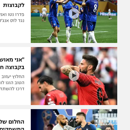
לקבוצות
נגד לוס אנג'לס FC ושלוש נקודות נינוחות 
"אני מאושר
בקבוצה ח
החלוץ יעזוב 
הטוב הוגו לו
דרכו להשתתפ
החלום של 
המשחקים ה