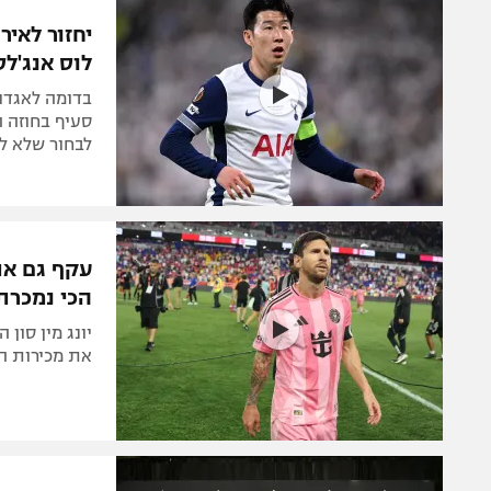
הפועל 
תקנון משתתפים וזוכים בפרסים
יחזור לאיר
הפועל 
לוס אנג'לס C
תקנון עבור פעילות אלקטרה
הפועל 
תקנון עבור פעילות ספורט 1 – "מרלן"
בדומה לאגדות
מכבי נ
סעיף בחוזה ה
טניס
לבחור שלא ל
בני יהו
גיימינג E-Sports
תנאי שימוש
עקף גם את
מדיניות פרטיות
הכי נמכרת ב-
תקנון פעילות ספורט 1
רשיון להקרנה פומבית לבית עסק
את מכירות ה
הצטרפות לחבילת הערוצים
לוח דרושים – ג'ובנט
תגיות
המגזין