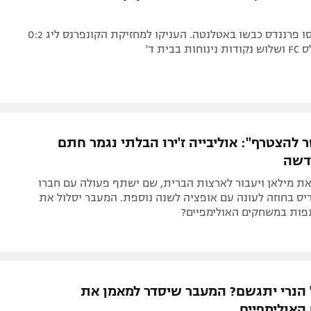
פדרו נטו ואנסו פרננדס כבשו באטלנטה. העניקו למחזיקת הקונפרנס ליג 0:2
בבית ד'
 להצטרף": אוליבייה ז'ירו הבלתי נגמר חתם
דשה
את מילאן ויעבור לארצות הברית, שם ישתף פעולה עם חברו
ריס בחוזה לעונה עם אופציה לשנה נוספת. המעבר יסלול את
ות במשחקים האולימפיים?
הנרי יתגשם? המעבר שיסדר למאמן את
אולימפיים