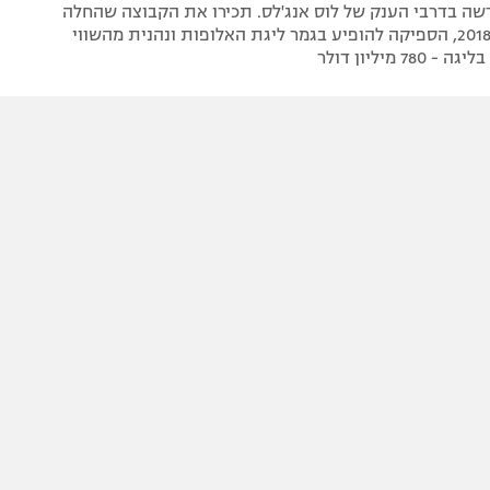
ה בדרבי הענק של לוס אנג'לס. תכירו את הקבוצה שהחלה
לפעול רק ב-2018, הספיקה להופיע בגמר ליגת האלופות ונהנית מהשווי
78 מיליון דולר