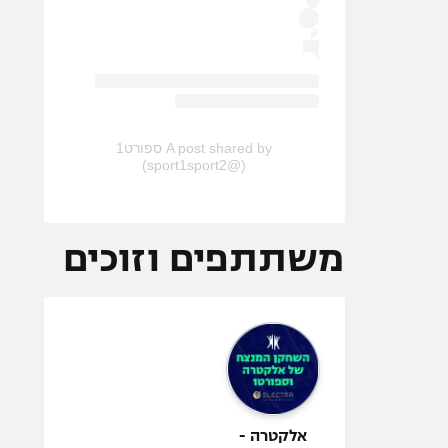
A post shared by ספורט1
(@sport1sport2)
משתתפים וזוכים
אלקטרה -