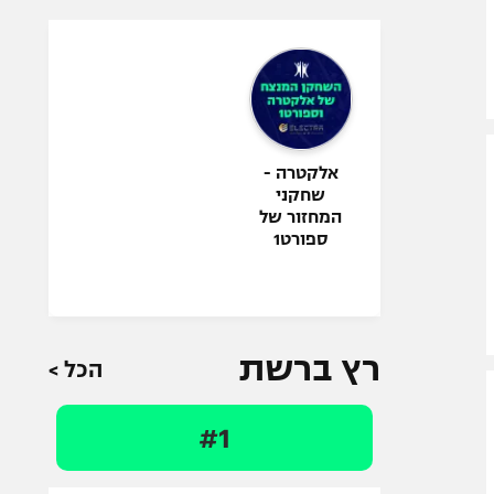
אלקטרה -
שחקני
המחזור של
ספורט1
רץ ברשת
הכל >
#1