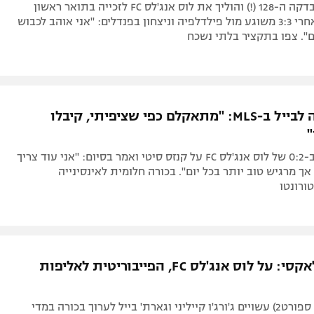
הוולשי כבש בדקה ה-128 (!) והוליך את לוס אנג'לס FC לזכייה בתואר ראשון
בתולדותיה אחרי 3:3 משוגע מול פילדלפיה וניצחון בפנדלים: "אני אוהב לכבוש
". צפו בתקציר בלתי נשכח
שער בכורה לבייל ב-MLS: "מתאקלם כפי שציפיתי, קיבלו
"
הוולשי כבש ב-0:2 של לוס אנג'לס FC על קנזס סיטי ואמר בסיום: "אני עוד צריך
אך מרגיש טוב יותר בכל יום". בכורה חלומית לאינסינייה
ורונטו
גדולה מגלאקסי: על לוס אנג'לס FC, הפייבוריטית לאליפות
הלילה (5:00, ספורט2) עשויים ג'ורג'ו קייליני וגארת' בייל לערוך בכורה במדי