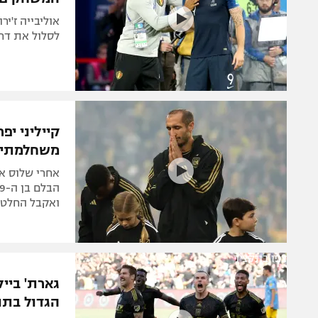
לסלול את דרכו
קייליני יפ
משחלמתי 
ואקבל החלטה
צפו בתקציר
גארת' ביי
הגדול בתו