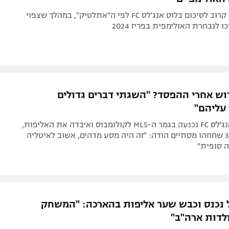
אוליבייה ז'ירו קרוב לסיכום בלוס אנג'לס FC לפי ה"אתלטיק", במהלך שצפוי
 לנבחרת האולימפית בפריז 2024
רוש אחרי ההפסד? "השגתי דברים גדולים
עליהם"
אחרי שלוס אנג'לס FC נכנעה בגמר ה-MLS לקולומבוס ואיבדה את האליפות,
הבלם בן ה-39 שחוזהו מסתיים הודה: "זה היה מסע מדהים, אשוב לאיטליה
 סופית"
ל נכנס וכבש שער אליפות בהארכה: "המשחק
לדות ארה"ב"