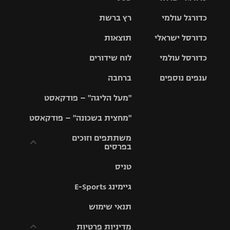
כדורגל עולמי
רץ ברשת
ליגת העל
כדורסל ישראלי
תוצאות
ליגת
ליגה לאומית
האלופות
כדורסל עולמי
לוח שידורים
ליגת ווינר
סל
גביע הטוטו
ענפים נוספים
ברחבה
ליגה
NBA
אירופית
"מעל הליגה" – פודקאסט
ליגה לאומית
ליגיונרים
טניס
יורוליג
ליגה אנגלית
"מחצית בשכונה" – פודקאסט
כדורסל נשים
גביע המדינה
כדוריד
יורוקאפ
ליגה גרמנית
משתתפים וזוכים
בפרסים
מכבי תל
נבחרת
כדורעף
אביב
ישראל
ליגה
טניס
ספרדית
תקנון משתתפים
שחייה
הפועל חולון
מכבי חיפה
וזוכים בפרסים
גיימינג E-Sports
ליגה
איטלקית
ג'ודו
הפועל
בית"ר
תנאי שימוש
תקנון עבור פעילות
ירושלים
ירושלים
אלקטרה
מדיניות פרטיות
ליגה
אגרוף