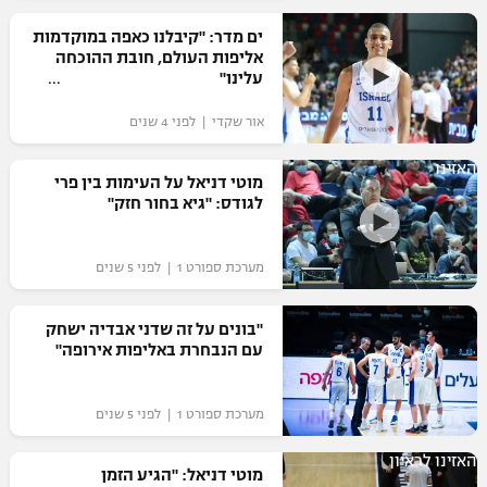
רשיון להקרנה פומבית לבית עסק
ים מדר: "קיבלנו כאפה במוקדמות
אליפות העולם, חובת ההוכחה
עלינו"
הצטרפות לחבילת הערוצים
אור שקדי | לפני 4 שנים
לוח דרושים – ג'ובנט
האזינו
מוטי דניאל על העימות בין פרי
תגיות
לגודס: "גיא בחור חזק"
המגזין
מערכת ספורט 1 | לפני 5 שנים
"בונים על זה שדני אבדיה ישחק
עם הנבחרת באליפות אירופה"
מערכת ספורט 1 | לפני 5 שנים
האזינו לראיון
מוטי דניאל: "הגיע הזמן