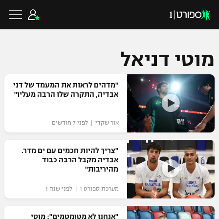
מוטי דניאל
כדורגל ישראלי
"מדהים לראות את המעמד של דני
אבדיה, התקרה שלו הרבה מעליו"
ליגת העל
כדורגל עולמי
אור שקדי | לפני 7 חודשים
ליגה לאומית
ליגת האלופות
"צריך להיות חכמים עם ים מדר.
כדורסל ישראלי
אבדיה מקבל הרבה כבוד
גביע הטוטו
מהיריבות"
ליגה אירופית
ליגת ווינר סל
ליגיונרים
כדורסל עולמי
מערכת ספורט 1 | לפני שנה 1
ליגה אנגלית
ליגה לאומית
גביע המדינה
NBA
"אנחנו לא מטומטמים": מוטי
ליגה גרמנית
ענפים נוספים