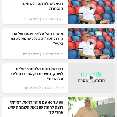
דניאל שולח מסר לשחקני
כדורסל נשים
נבחרת ישראל
הנבחרת
יורוליג
ליגה ספרדית
טניס
VOD
מכבי תל אביב
מכבי חיפה
מערכת ספורט 1 | לפני שנה 1
יורוקאפ
ליגה איטלקית
כדוריד
הפועל חולון
בית"ר ירושלים
מוטי דניאל על אי-זימונו של אור
רץ ברשת
ליגה צרפתית
קורנליוס: "זה בגלל שהוא לא בא
כדורעף
הפועל ירושלים
בקיץ"
מכבי תל אביב
ליגה הולנדית
שחייה
תוצאות
מערכת ספורט 1 | לפני 2 שנים
דני אבדיה
הפועל תל אביב
ליגה טורקית
ג'ודו
כדורסל תחת מלחמה: "עלינו
הפועל חיפה
לוח שידורים
לשחק, וחשבנו רק אם ירו טילים
ליגה סינית
אגרוף
על הבית"
הפועל באר שבע
ליגה ברזילאית
ברחבה
אהרלה ויסברג | לפני 3 שנים
ספורט אולימפי
מכבי נתניה
ליגות נוספות
60 על 60 עם מוטי דניאל: "הייתי
UFC
"מעל הליגה" – פודקאסט
בני יהודה
רוצה לחוות שוב את השמחה שיש
אחרי סל"
היאבקות WWE