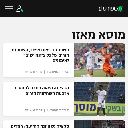
מוסא מאזו
כדורגל ישראלי
משרד הבריאות אישר, השחקנים
הזרים של נס ציונה ישובו
לאימונים
ליגת העל
כדורגל עולמי
מערכת ספורט 1 | לפני 6 שנים
ליגה לאומית
ליגת האלופות
נס ציונה מצאה פתרון להחזרת
כדורסל ישראלי
ארבעה משחקניה הזרים
גביע הטוטו
ליגה אירופית
ליגת ווינר סל
ליגיונרים
כדורסל עולמי
מערכת ספורט 1 | לפני 6 שנים
ליגה אנגלית
ליגה לאומית
גביע המדינה
NBA
סקציה נס ציונה הודיעה: חוזרים
ליגה גרמנית
ענפים נוספים