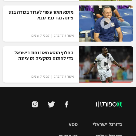
רשיון להקרנה פומבית לבית עסק
מוסא מאזו עשוי לערוך בכורה בנס
ציונה נגד כפר סבא
הצטרפות לחבילת הערוצים
אשר גולדברג | לפני 7 שנים
לוח דרושים – ג'ובנט
תגיות
החלוץ מוסא מאזו נחת בישראל
כדי לחתום בסקציה נס ציונה
המגזין
אשר גולדברג | לפני 7 שנים
כדורגל ישראלי
VOD