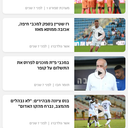
"מחצית בשכונה" – פודקאסט
מערכת ספורט 1 | לפני 7 שנים
אופניים
רז שטיין בספק למכבי חיפה,
ספורט מוטורי
משתתפים וזוכים בפרסים
אכזבה ממוסא מאזו
כדורמים
תקנון משתתפים וזוכים בפרסים
טניס
אשר גולדברג | לפני 7 שנים
פוטבול אמריקאי NFL
תקנון עבור פעילות אלקטרה
במכבי פ"ת מוכנים לפרוס את
גיימינג E-Sports
בייסבול MLB
התשלום על קופר
תקנון עבור פעילות ספורט 1 – "מרלן"
ספורט אתגרי ואקסטרים
תנאי שימוש
תומר חבז | לפני 7 שנים
אומנויות לחימה
בנס ציונה מבהירים: "לא נבהלים
מדיניות פרטיות
מהמצב, נברח מהקו האדום"
גיימינג E-Sports
תקנון פעילות ספורט 1
אשר גולדברג | לפני 7 שנים