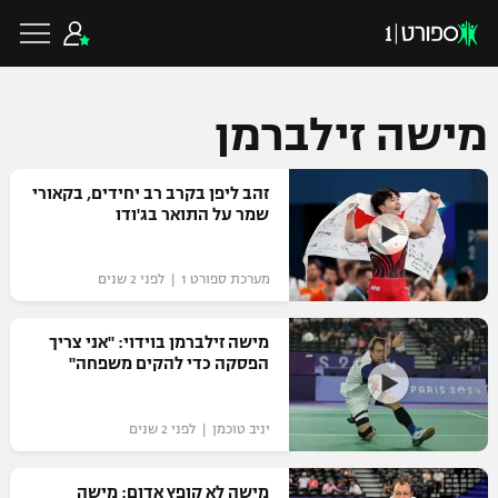
מישה זילברמן
כדורגל ישראלי
זהב ליפן בקרב רב יחידים, בקאורי
שמר על התואר בג'ודו
ליגת העל
כדורגל עולמי
מערכת ספורט 1 | לפני 2 שנים
ליגה לאומית
ליגת האלופות
מישה זילברמן בוידוי: "אני צריך
כדורסל ישראלי
הפסקה כדי להקים משפחה"
גביע הטוטו
ליגה אירופית
ליגת ווינר סל
ליגיונרים
כדורסל עולמי
יניב טוכמן | לפני 2 שנים
ליגה אנגלית
ליגה לאומית
גביע המדינה
NBA
מישה לא קופץ אדום: מישה
ליגה גרמנית
ענפים נוספים