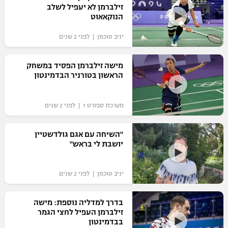
זילברמן לא יעפיל לשלב
כדורסל נשים
נבחרת ישראל
הנוקאאוט
יורוליג
ליגה ספרדית
טניס
VOD
מכבי תל אביב
מכבי חיפה
יניב טוכמן | לפני 2 שנים
יורוקאפ
ליגה איטלקית
כדוריד
הפועל חולון
בית"ר ירושלים
מישה זילברמן הפסיד במשחק
רץ ברשת
ליגה צרפתית
הראשון בטורניר הבדמינטון
כדורעף
הפועל ירושלים
מכבי תל אביב
ליגה הולנדית
שחייה
תוצאות
מערכת ספורט 1 | לפני 2 שנים
דני אבדיה
הפועל תל אביב
ליגה טורקית
ג'ודו
"השיחה עם אגם גולדשטיין
הפועל חיפה
לוח שידורים
יושבת לי בראש"
ליגה סינית
אגרוף
הפועל באר שבע
ליגה ברזילאית
ברחבה
יניב טוכמן | לפני 2 שנים
ספורט אולימפי
מכבי נתניה
ליגות נוספות
UFC
בדרך למדליה נוספת: מישה
"מעל הליגה" – פודקאסט
בני יהודה
זילברמן העפיל לחצי הגמר
בבדמינטון
היאבקות WWE