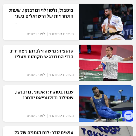
רשיון להקרנה פומבית לבית עסק
בוטבול, נלסון לוי וגורבנקו: שעות
התחרויות של הישראלים בשני
הצטרפות לחבילת הערוצים
מערכת ספורט 1 | לפני 5 שנים
לוח דרושים – ג'ובנט
סנסציה: מישה זילברמן ניצח יריב
תגיות
הודי המדורג 32 מקומות מעליו
המגזין
מערכת ספורט 1 | לפני 5 שנים
שבת בטוקיו: ראשוני, גורבנקו,
שטילוב ודולגופיאט יתחרו
מערכת ספורט 1 | לפני 5 שנים
עושים סדר: לוח הזמנים של כל