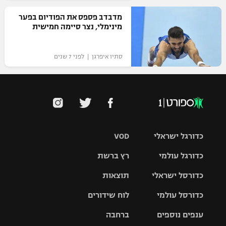
מדבדב פספס את הפודיום בפער
מינימלי, נצר סיימה חמישית
סתיו איפרגן | לפני 7 שנים
כדורגל ישראלי
VOD
כדורגל עולמי
רץ ברשת
ליגת העל
כדורסל ישראלי
תוצאות
ליגת
ליגה לאומית
האלופות
כדורסל עולמי
לוח שידורים
ליגת ווינר
סל
גביע הטוטו
ענפים נוספים
ברחבה
ליגה
NBA
אירופית