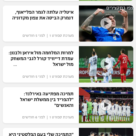
רשיון להקרנה פומבית לבית עסק
צפו בתקצירים
איטליה עלתה לגמר הפלייאוף,
דנמרק הביסה את צפון מקדוניה
הצטרפות לחבילת הערוצים
מערכת ספורט 1 | לפני 5 חודשים
לוח דרושים – ג'ובנט
תגיות
למרות המלחמה מול איראן ולבנון:
עמדת דייוויד קורל לגבי המשחק
מול ישראל
המגזין
מערכת ספורט 1 | לפני 5 חודשים
תמיכה מפתיעה באירלנד:
"להפריד בין ממשלת ישראל
והאנשים"
מערכת ספורט 1 | לפני 6 חודשים
"התמיכה שלי בעם הפלסטיני היא