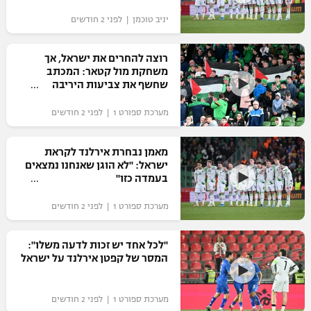
"מחצית בשכונה" – פודקאסט
יניב טוכמן | לפני 2 חודשים
אופניים
רוצה להחרים את ישראל, אך
ספורט מוטורי
משתתפים וזוכים בפרסים
משחקת מול קטאר: המכתב
שחשף את צביעות היריבה
כדורמים
תקנון משתתפים וזוכים בפרסים
טניס
מערכת ספורט 1 | לפני 2 חודשים
פוטבול אמריקאי NFL
תקנון עבור פעילות אלקטרה
מאמן נבחרת אירלנד לקראת
גיימינג E-Sports
בייסבול MLB
ישראל: "לא הוגן שאנחנו נמצאים
תקנון עבור פעילות ספורט 1 – "מרלן"
בעמדה כזו"
ספורט אתגרי ואקסטרים
תנאי שימוש
מערכת ספורט 1 | לפני 2 חודשים
אומנויות לחימה
"לכל אחד יש זכות לדעה משלו":
מדיניות פרטיות
המסר של קפטן אירלנד על ישראל
גיימינג E-Sports
תקנון פעילות ספורט 1
מערכת ספורט 1 | לפני 2 חודשים