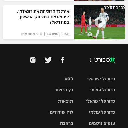
צפו בתקציר
אירלנד הרתיחה את רונאלדו.
יפספס את המשחק הראשון
במונדיאל?
מערכת ספורט 1 | לפני 9 חודשים
כדורגל ישראלי
VOD
כדורגל עולמי
רץ ברשת
ליגת העל
כדורסל ישראלי
תוצאות
ליגת
ליגה לאומית
האלופות
כדורסל עולמי
לוח שידורים
ליגת ווינר
סל
גביע הטוטו
ענפים נוספים
ברחבה
ליגה
NBA