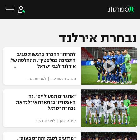
נבחרת אירלנד
כדורגל ישראלי
למרות "ההכרה ברגשות סביב
התמיכה בפלסטין": ההחלטה של
אירלנד לגבי ישראל
ליגת העל
כדורגל עולמי
מערכת ספורט 1 | לפני חודש 1
ליגה לאומית
ליגת האלופות
"אתגרים תפעוליים": זה
כדורסל ישראלי
האצטדיון בו תארח אירלנד את
גביע הטוטו
נבחרת ישראל
ליגה אירופית
ליגת ווינר סל
ליגיונרים
כדורסל עולמי
יניב טוכמן | לפני חודש 1
ליגה אנגלית
ליגה לאומית
גביע המדינה
NBA
"מודעים לסבל וההרס בעזה":
ליגה גרמנית
ענפים נוספים