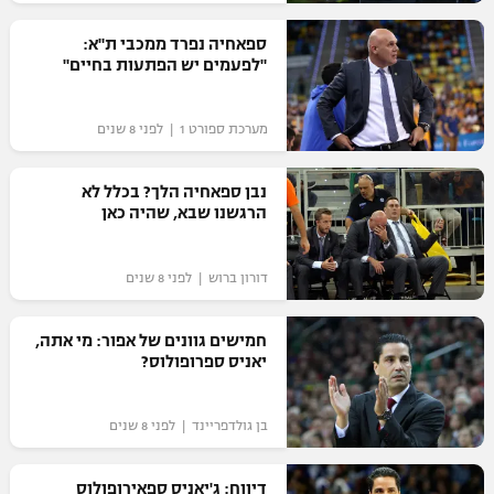
רשיון להקרנה פומבית לבית עסק
ספאחיה נפרד ממכבי ת"א:
"לפעמים יש הפתעות בחיים"
הצטרפות לחבילת הערוצים
מערכת ספורט 1 | לפני 8 שנים
לוח דרושים – ג'ובנט
תגיות
נבן ספאחיה הלך? בכלל לא
הרגשנו שבא, שהיה כאן
המגזין
דורון ברוש | לפני 8 שנים
חמישים גוונים של אפור: מי אתה,
יאניס ספרופולוס?
בן גולדפריינד | לפני 8 שנים
דיווח: ג'יאניס ספאירופולוס