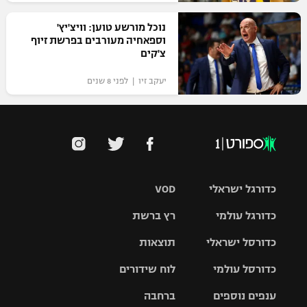
נוכל מורשע טוען: וויצ'יץ'
וספאחיה מעורבים בפרשת זיוף
צ'קים
יעקב זיו | לפני 8 שנים
כדורגל ישראלי
VOD
כדורגל עולמי
רץ ברשת
ליגת העל
כדורסל ישראלי
תוצאות
ליגת
ליגה לאומית
האלופות
כדורסל עולמי
לוח שידורים
ליגת ווינר
סל
גביע הטוטו
ענפים נוספים
ברחבה
ליגה
NBA