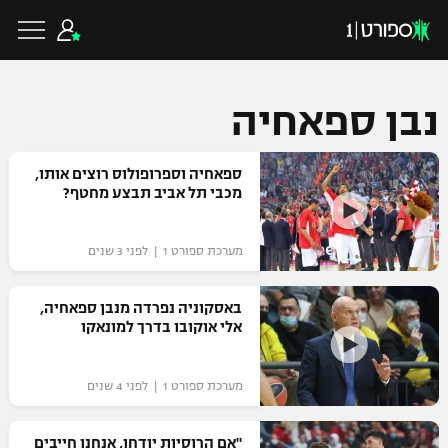
נבן ספאחיה
כדורגל ישראלי
ספאחיה וספרופולוס רוצים אותו,
מכבי תל אביב תבצע מחטף?
ליגת העל
כדורגל עולמי
מערכת ספורט 1 | לפני 3 שנים
ליגה לאומית
ליגת האלופות
באסקוניה נפרדה מנבן ספאחיה,
כדורסל ישראלי
אלי אוקובו בדרך למונאקו
גביע הטוטו
ליגה אירופית
ליגת ווינר סל
ליגיונרים
כדורסל עולמי
מערכת ספורט 1 | לפני 4 שנים
ליגה אנגלית
ליגה לאומית
גביע המדינה
NBA
"אם הרוסיות יודחו, אנחנו חייבים
ליגה גרמנית
ענפים נוספים