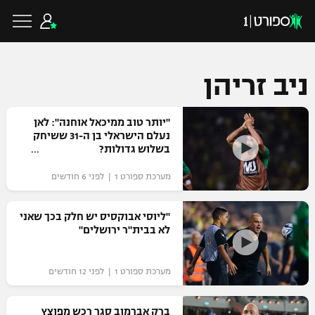
ניב זריהן
כדורגל ישראלי
"יותר טוב ממיכאל אוחנה": לאן
נעלם הישראלי בן ה-31 ששיחק
בשלוש גדולות?
ליגת העל
כדורגל עולמי
מערכת ספורט 1 | לפני 6 חודשים
ליגה לאומית
ליגת האלופות
"ליוסי אבוקסיס יש חלק בכך שאני
כדורסל ישראלי
לא בבית"ר ירושלים"
גביע הטוטו
ליגה אירופית
ליגת ווינר סל
ליגיונרים
כדורסל עולמי
מערכת ספורט 1 | לפני 12 חודשים
ליגה אנגלית
ליגה לאומית
גביע המדינה
NBA
ברק אברמוב סגר רכש מפוצץ
ליגה גרמנית
ענפים נוספים