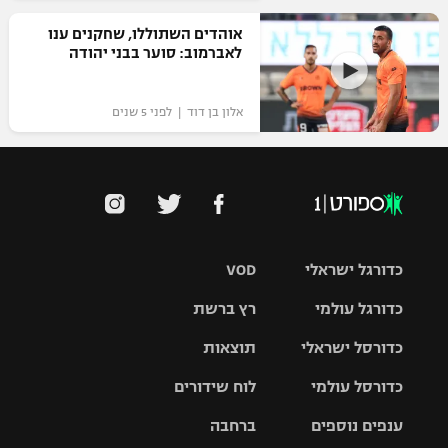
אוהדים השתוללו, שחקנים ענו
לאברמוב: סוער בבני יהודה
אלון בן דוד | לפני 5 שנים
כדורגל ישראלי
VOD
כדורגל עולמי
רץ ברשת
ליגת העל
כדורסל ישראלי
תוצאות
ליגת
ליגה לאומית
האלופות
כדורסל עולמי
לוח שידורים
ליגת ווינר
סל
גביע הטוטו
ענפים נוספים
ברחבה
ליגה
NBA
אירופית