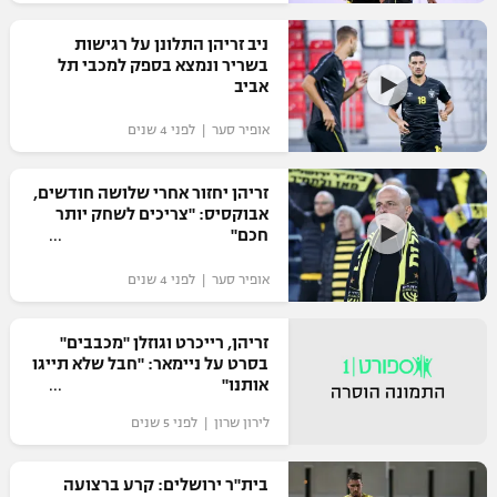
רשיון להקרנה פומבית לבית עסק
ניב זריהן התלונן על רגישות
בשריר ונמצא בספק למכבי תל
הצטרפות לחבילת הערוצים
אביב
אופיר סער | לפני 4 שנים
לוח דרושים – ג'ובנט
תגיות
זריהן יחזור אחרי שלושה חודשים,
אבוקסיס: "צריכים לשחק יותר
חכם"
המגזין
אופיר סער | לפני 4 שנים
זריהן, רייכרט וגוזלן "מכבבים"
בסרט על ניימאר: "חבל שלא תייגו
אותנו"
לירון שרון | לפני 5 שנים
בית"ר ירושלים: קרע ברצועה