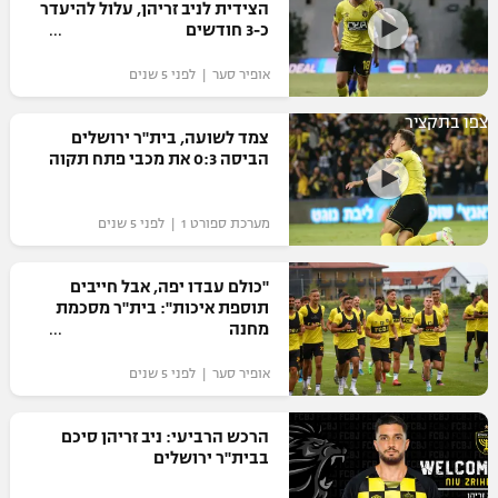
הצידית לניב זריהן, עלול להיעדר
כ-3 חודשים
אופיר סער | לפני 5 שנים
צפו בתקציר
צמד לשועה, בית"ר ירושלים
הביסה 0:3 את מכבי פתח תקוה
מערכת ספורט 1 | לפני 5 שנים
"כולם עבדו יפה, אבל חייבים
תוספת איכות": בית"ר מסכמת
מחנה
אופיר סער | לפני 5 שנים
הרכש הרביעי: ניב זריהן סיכם
בבית"ר ירושלים