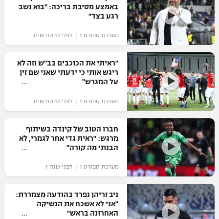
באמצע מסיבת בריכה: "בוא נשב
כדורסל נשים
נבחרת ישראל
רגע בצד"
יורוליג
ליגה ספרדית
טניס
VOD
מכבי תל אביב
מכבי חיפה
מערכת ספורט 1 | לפני 12 חודשים
יורוקאפ
ליגה איטלקית
כדוריד
הפועל חולון
בית"ר ירושלים
"ראיתי את הכוכבים בב"ש וזה לא
רץ ברשת
ליגה צרפתית
ריגש אותי כי ידעתי שאני שם זין
כדורעף
הפועל ירושלים
על המגרש"
מכבי תל אביב
ליגה הולנדית
שחייה
תוצאות
מערכת ספורט 1 | לפני 12 חודשים
דני אבדיה
הפועל תל אביב
ליגה טורקית
ג'ודו
חברו הטוב של קינדה בשיתוף
הפועל חיפה
לוח שידורים
מרגש: "ראית גדי אחר לגמרי, לא
ליגה סינית
אגרוף
הבנתי מה קורה"
הפועל באר שבע
ליגה ברזילאית
ברחבה
מערכת ספורט 1 | לפני שנה 1
ספורט אולימפי
מכבי נתניה
ליגות נוספות
UFC
ניב זריהן נפרד בהודעה מצמררת:
"מעל הליגה" – פודקאסט
בני יהודה
"אני לא אשכח את הנשיקה
האחרונה בראש"
היאבקות WWE