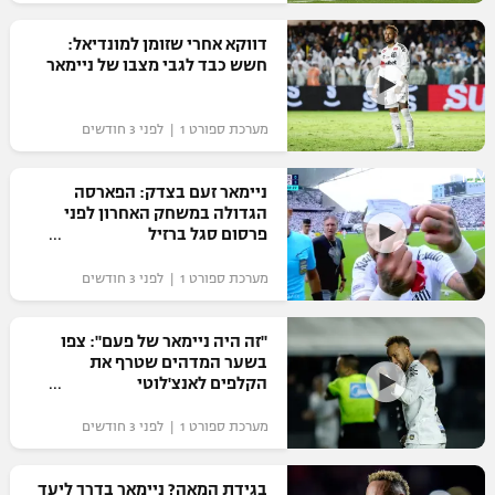
רשיון להקרנה פומבית לבית עסק
דווקא אחרי שזומן למונדיאל:
חשש כבד לגבי מצבו של ניימאר
הצטרפות לחבילת הערוצים
מערכת ספורט 1 | לפני 3 חודשים
לוח דרושים – ג'ובנט
צפו
תגיות
ניימאר זעם בצדק: הפארסה
הגדולה במשחק האחרון לפני
פרסום סגל ברזיל
המגזין
מערכת ספורט 1 | לפני 3 חודשים
"זה היה ניימאר של פעם": צפו
בשער המדהים שטרף את
הקלפים לאנצ'לוטי
מערכת ספורט 1 | לפני 3 חודשים
בגידת המאה? ניימאר בדרך ליעד