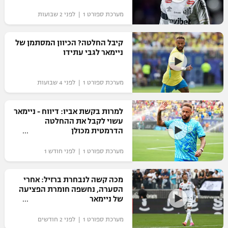
"מחצית בשכונה" – פודקאסט
מערכת ספורט 1 | לפני 2 שבועות
אופניים
קיבל החלטה? הכיוון המסתמן של
ספורט מוטורי
משתתפים וזוכים בפרסים
ניימאר לגבי עתידו
כדורמים
תקנון משתתפים וזוכים בפרסים
טניס
מערכת ספורט 1 | לפני 4 שבועות
פוטבול אמריקאי NFL
תקנון עבור פעילות אלקטרה
למרות בקשת אביו: דיווח - ניימאר
גיימינג E-Sports
בייסבול MLB
עשוי לקבל את ההחלטה
תקנון עבור פעילות ספורט 1 – "מרלן"
הדרמטית מכולן
ספורט אתגרי ואקסטרים
תנאי שימוש
מערכת ספורט 1 | לפני חודש 1
אומנויות לחימה
מכה קשה לנבחרת ברזיל: אחרי
מדיניות פרטיות
הסערה, נחשפה חומרת הפציעה
גיימינג E-Sports
של ניימאר
תקנון פעילות ספורט 1
מערכת ספורט 1 | לפני 2 חודשים