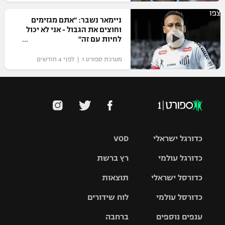
צפו
ניימאר נשבר: "אתם מגזימים
וחוצים את הגבול - אני לא יכול
לחיות עם זה"
מערכת ספורט 1 | לפני 4 חודשים
כדורגל ישראלי
VOD
כדורגל עולמי
רץ ברשת
ליגת העל
כדורסל ישראלי
תוצאות
ליגת
ליגה לאומית
האלופות
כדורסל עולמי
לוח שידורים
ליגת ווינר
סל
גביע הטוטו
ענפים נוספים
ברחבה
ליגה
NBA