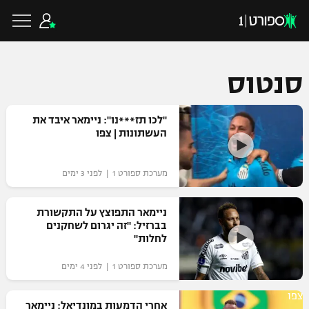
סנטוס
כדורגל ישראלי
"לכו תז***נו": ניימאר איבד את
העשתונות | צפו
ליגת העל
כדורגל עולמי
מערכת ספורט 1 | לפני 3 ימים
ליגה לאומית
ליגת האלופות
ניימאר התפוצץ על התקשורת
כדורסל ישראלי
בברזיל: "זה יגרום לשחקנים
גביע הטוטו
לחלות"
ליגה אירופית
ליגת ווינר סל
ליגיונרים
כדורסל עולמי
מערכת ספורט 1 | לפני 4 ימים
ליגה אנגלית
ליגה לאומית
גביע המדינה
צפו
NBA
אחרי הדמעות במונדיאל: ניימאר
ליגה גרמנית
ענפים נוספים