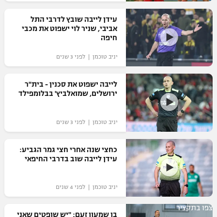
רשיון להקרנה פומבית לבית עסק
עידן לייבה שובץ לדרבי התל
אביבי, שניר לוי ישפוט את מכבי
הצטרפות לחבילת הערוצים
חיפה
יניב טוכמן | לפני 3 שנים
לוח דרושים – ג'ובנט
תגיות
לייבה ישפוט את סכנין - בית"ר
ירושלים, שמואלביץ' בבלומפילד
המגזין
יניב טוכמן | לפני 3 שנים
כחצי שנה אחרי חצי גמר הגביע:
עידן לייבה שוב בדרבי החיפאי
יניב טוכמן | לפני 4 שנים
צפו בתקציר
בן שמעון זעם: "יש שופטים שאני