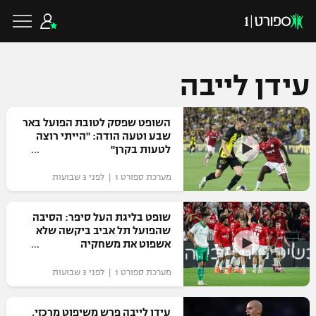
עידן לייבה
כדורגל ישראלי
השופט שפסק לטובת הפועל באר
שבע וטעה הודה: "הייתי רוצה
לטעות בקרן"
ליגת העל
כדורגל עולמי
מערכת ספורט 1 | לפני 3 שבועות
ליגה לאומית
ליגת האלופות
שופט בליגת העל סיפר: הסיבה
כדורסל ישראלי
שהפועל תל אביב ביקשה שלא
גביע הטוטו
אשפוט את משחקיה
ליגה אירופית
ליגת ווינר סל
ליגיונרים
כדורסל עולמי
מערכת ספורט 1 | לפני 3 שבועות
ליגה אנגלית
ליגה לאומית
גביע המדינה
NBA
עידן לייבה פרש משיפוט מרכזי,
ליגה גרמנית
ענפים נוספים