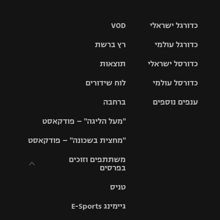
כדורגל ישראלי
VOD
כדורגל עולמי
רץ ברשת
ליגת העל
כדורסל ישראלי
תוצאות
ליגת
ליגה לאומית
האלופות
כדורסל עולמי
לוח שידורים
ליגת ווינר
סל
גביע הטוטו
ענפים נוספים
ברחבה
ליגה
NBA
אירופית
"מעל הליגה" – פודקאסט
ליגה לאומית
ליגיונרים
טניס
יורוליג
ליגה אנגלית
"מחצית בשכונה" – פודקאסט
כדורסל נשים
גביע המדינה
כדוריד
יורוקאפ
ליגה גרמנית
משתתפים וזוכים
בפרסים
מכבי תל
נבחרת
כדורעף
אביב
ישראל
ליגה
טניס
ספרדית
תקנון משתתפים
שחייה
הפועל חולון
מכבי חיפה
וזוכים בפרסים
גיימינג E-Sports
ליגה