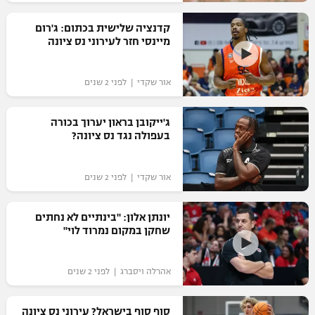
רשיון להקרנה פומבית לבית עסק
קדנציה שלישית בכתום: ג'רום
מיינסי חזר לעירוני נס ציונה
הצטרפות לחבילת הערוצים
אור שקדי | לפני 2 שנים
לוח דרושים – ג'ובנט
תגיות
ג'ייקובן בראון יערוך בכורה
בעפולה נגד נס ציונה?
המגזין
אור שקדי | לפני 2 שנים
יונתן אלון: "בינתיים לא נחתים
שחקן במקום נמרוד לוי"
אהרלה ויסברג | לפני 2 שנים
סוף סוף בישראל? עירוני נס ציונה