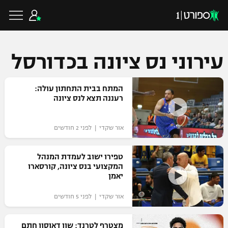
עירוני נס ציונה בכדורסל
כדורגל ישראלי
המתח בבית התחתון עולה:
רעננה תצא לנס ציונה
ליגת העל
כדורגל עולמי
אור שקדי | לפני 2 חודשים
ליגה לאומית
ליגת האלופות
טפירו ישוב לעמדת המנהל
כדורסל ישראלי
המקצועי בנס ציונה, קורסארו
גביע הטוטו
יאמן
ליגה אירופית
ליגת ווינר סל
ליגיונרים
כדורסל עולמי
אור שקדי | לפני 5 חודשים
ליגה אנגלית
ליגה לאומית
גביע המדינה
NBA
מצטרף לטרנד: שון דאוסון חתם
ליגה גרמנית
ענפים נוספים