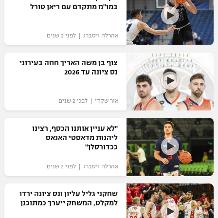
במו"מ מתקדם עם ריאן טורל
אהרלה ויסברג | לפני 2 שנים
צוף בן משה האריך חוזה בעירוני
נס ציונה עד 2026
אור שקדי | לפני 2 שנים
"לא עניין אותנו הכסף, רצינו
ליהנות מדאסטי האנאס
ככדורסלן"
אהרלה ויסברג | לפני 2 שנים
שחקני גליל עליון ונס ציונה ירדו
למקלט, המשחק ייערך כמתוכנן