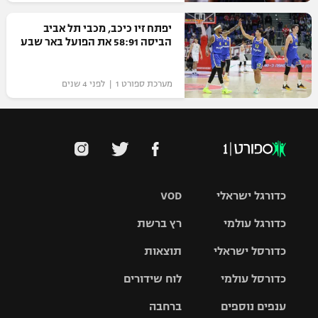
יפתח זיו כיכב, מכבי תל אביב
הביסה 58:91 את הפועל באר שבע
מערכת ספורט 1 | לפני 4 שנים
כדורגל ישראלי
VOD
כדורגל עולמי
רץ ברשת
ליגת העל
כדורסל ישראלי
תוצאות
ליגת
ליגה לאומית
האלופות
כדורסל עולמי
לוח שידורים
ליגת ווינר
סל
גביע הטוטו
ענפים נוספים
ברחבה
ליגה
NBA