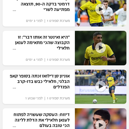
דרמטי בדקה ה-90, תוצאה
כדורסל נשים
נבחרת ישראל
מפתיעה לשרי
יורוליג
ליגה ספרדית
טניס
VOD
מכבי תל אביב
מכבי חיפה
מערכת ספורט 1 | לפני 3 ימים
יורוקאפ
ליגה איטלקית
כדוריד
הפועל חולון
בית"ר ירושלים
"היא ואינטר זה אותו דבר": זו
רץ ברשת
ליגה צרפתית
הקבוצה שהכי מתאימה לענאן
כדורעף
הפועל ירושלים
חלאילי
מכבי תל אביב
ליגה הולנדית
שחייה
תוצאות
מערכת ספורט 1 | לפני 4 ימים
דני אבדיה
הפועל תל אביב
ליגה טורקית
ג'ודו
אוניון סן ז'ילואז זכתה בסופר קאפ
הפועל חיפה
לוח שידורים
הבלגי, חלאילי כבש בדו-קרב
ליגה סינית
אגרוף
הפנדלים
הפועל באר שבע
ליגה ברזילאית
ברחבה
מערכת ספורט 1 | לפני שבוע 1
ספורט אולימפי
מכבי נתניה
ליגות נוספות
UFC
דיווח: העסקה שעשויה לפתוח
"מעל הליגה" – פודקאסט
בני יהודה
לענאן חלאילי את הדלת לליגה
הכי טובה בעולם
היאבקות WWE