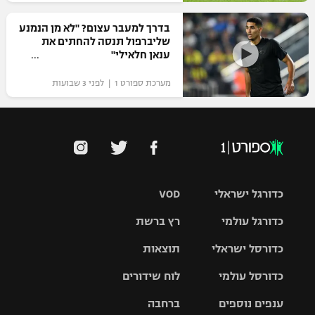
בדרך למעבר עצום? "לא מן הנמנע
שליברפול תנסה להחתים את
ענאן חלאילי"
מערכת ספורט 1 | לפני 3 שבועות
כדורגל ישראלי
VOD
כדורגל עולמי
רץ ברשת
ליגת העל
כדורסל ישראלי
תוצאות
ליגת
ליגה לאומית
האלופות
כדורסל עולמי
לוח שידורים
ליגת ווינר
סל
גביע הטוטו
ענפים נוספים
ברחבה
ליגה
NBA