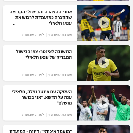
רשיון להקרנה פומבית לבית עסק
אחרי ההצהרה והבישול: הקבוצה
שהוזכרה כמועמדת לרכוש את
הצטרפות לחבילת הערוצים
ענאן חלאילי
מערכת ספורט 1 | לפני 2 שבועות
לוח דרושים – ג'ובנט
תגיות
התשובה לאינטר: צפו בבישול
המבריק של ענאן חלאילי
המגזין
מערכת ספורט 1 | לפני 2 שבועות
העסקה עם אינטר נפלה, חלאילי
ענה על הדשא: "אני בכושר
מושלם"
מערכת ספורט 1 | לפני 2 שבועות
"מועמד איכותי": דיווח - המועדון