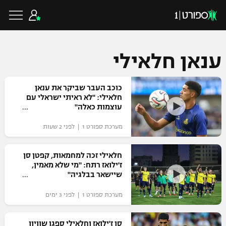
ענאן חלאילי
כדורגל ישראלי
כוכב העבר שביקר את ענאן
חלאילי: "לא ראיתי ישראלי עם
עוצמות כאלה"
ליגת העל
כדורגל עולמי
מערכת ספורט 1 | לפני 2 שעות
ליגה לאומית
ליגת האלופות
חלאילי זכה למחמאות, קפטן סן
כדורסל ישראלי
ז'ילואז רתח: "מי שלא מאמין,
גביע הטוטו
שיישאר בבלגיה"
ליגה אירופית
ליגת ווינר סל
ליגיונרים
כדורסל עולמי
מערכת ספורט 1 | לפני 3 ימים
ליגה אנגלית
ליגה לאומית
גביע המדינה
NBA
סן ז'ילואז וחלאילי ספגו שוויון
ליגה גרמנית
ענפים נוספים