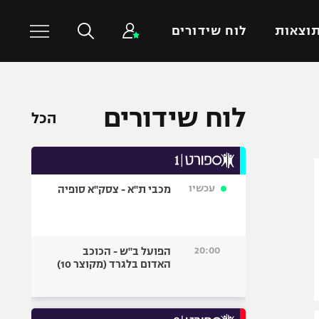
וצאות
לוח שידורים
כדורסל עולמי
ענפים נוספים
לוח שידורים
הכל
NBA
טניס
יורוליג
כדוריד
יורוקאפ
כדורעף
עכשיו
מכבי ת"א - צסק"א סופיה
שחייה
ג'ודו
אגרוף
20:00
הפועל ב"ש - הכוכב
האדום בלגרד (מקוצר 10)
ספורט אולימפי
UFC
היאבקות WWE