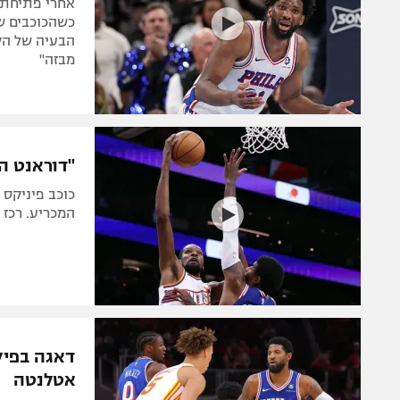
אחרי פתיחת 
כשהכוכבים ש
הבעיה של הקב
מבזה"
"דוראנט הס
כוכב פיניקס 
המכריע. רכז 
דאגה בפילד
אטלנטה