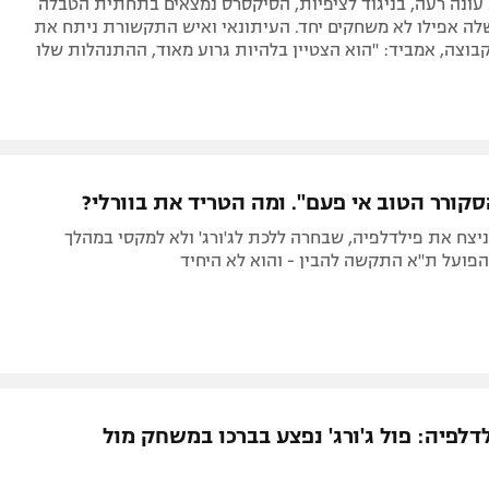
עונה רעה, בניגוד לציפיות, הסיקסרס נמצאים בתחתית הטבלה
לה אפילו לא משחקים יחד. העיתונאי ואיש התקשורת ניתח את
וצה, אמביד: "הוא הצטיין בלהיות גרוע מאוד, ההתנהלות שלו
קורר הטוב אי פעם". ומה הטריד את בוורלי?
ניצח את פילדלפיה, שבחרה ללכת לג'ורג' ולא למקסי במהלך
הפועל ת"א התקשה להבין - והוא לא היחיד
לפיה: פול ג'ורג' נפצע בברכו במשחק מול