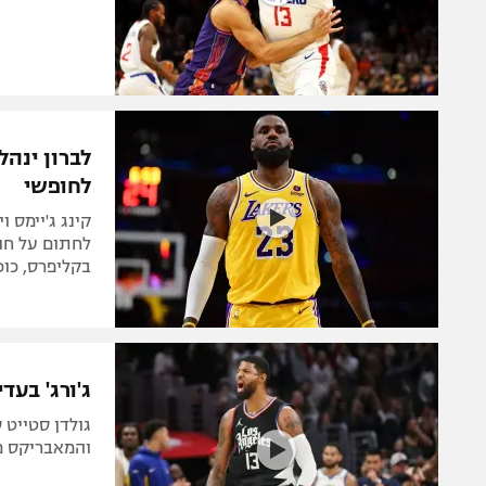
לברון ינהל
לחופשי
לחתום על חוז
בקליפרס, כוכ
ג'ורג' בעד
גולדן סטייט 
והמאבריקס מס