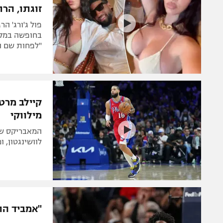
זוגתו, הר
פול ג'ורג' ה
בחופשה במקסי
"לפחות שם ה
קיילב מרטי
מילווקי
המאבריקס שלח
לוושינגטון, 
"אמביד הו