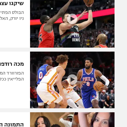
שיקגו עצר
הבולס הפתיעו
ניו יורק, האל
מכה רודפת 
הפורוורד המא
הפלייאין ככל
התמונה המ