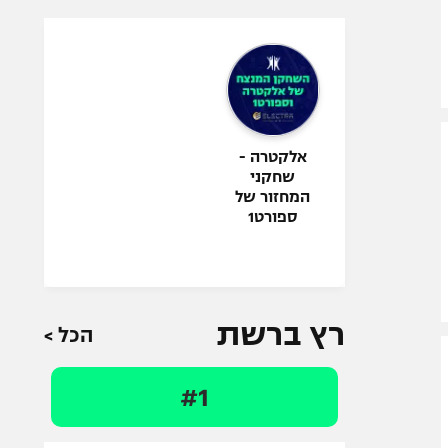
אלקטרה -
שחקני
המחזור של
ספורט1
רץ ברשת
הכל >
#1