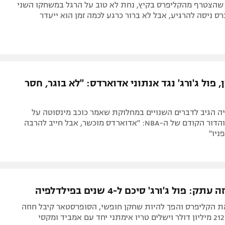
 שהצטרף מהקליפרס בקיץ, נחת לא טוב על הרגל במשחקו השני
נרס ניסה להרגיע, אבל לא ברור כרגע לכמה זמן הוא ייעדר
ן, פול ג'ורג' נגד אנתוני אדוארדס: "לא בוגר, חסר
ה הגיב לדברים השנויים במחלוקת שאמר כוכב מינסוטה על
מייקל ג'ורדן והדור הקודם של ה-NBA: "אדוארדס מוכשר, אבל חייב להרבה
ניו"
: פול ג'ורג' סיכם ל-4 שנים בפילדלפיה
ת הקליפרס והפך להיות שחקן חופשי, הסופרסטאר קיבל חוזה