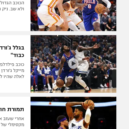
הכוכב הגדול
ולא שב. ניק 
בגלל ג'ורד
כבוד"
כוכב פילדלפי
לאלה שהיו לפ
תמורת חוזה עתק
אחרי שעזב א
מקסימלי של 212 מיליון דולר וישלים טריו אימתני יחד עם אמביד ומקסי