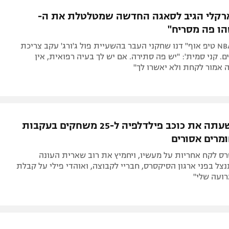
תל אביב
ליגה סינית
רקלי הגיב לסאגה החדשה שמטלטלת את ה-
חיפה
ליגה ברזילאית
באר שבע
ליגות נוספות
בפאנל של "NBA טיפ אוף" דנו שחקני העבר בהשעיית פול ג'ורג' עקב צריכת
תניה
ם. קני סמית': "יש פה סתירה. אם יש לך בעיה רפואית, אין
אמור לקחת ולא יאשרו לך"
דה
ה-NBA השעתה את כוכב פילדלפיה ל-25 משחקים בעקבות
מרים אסורים
ס לקח אחריות על מעשיו, ויחמיץ את רוב שארית העונה
צל בפני ארגון הסיקסרס, חבריי לקבוצה, ואוהדי פילי על קבלת
ועה שלי"