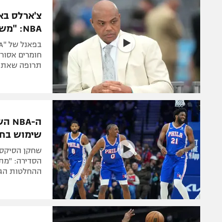
הפועל 
תקנון משתתפים וזוכים בפרסים
צ'ארלס בא
הפועל 
NBA: "משהו פה מסריח"
תקנון עבור פעילות אלקטרה
הפועל 
תקנון עבור פעילות ספורט 1 – "מרלן"
מכבי נ
חומרים אסורי
טניס
תרופה שאתה 
בני יהו
גיימינג E-Sports
תנאי שימוש
מדיניות פרטיות
שימוש בחו
תקנון פעילות ספורט 1
שחקן הסיקסר
רשיון להקרנה פומבית לבית עסק
הסדירה: "מתנ
ההחלטות הגר
הצטרפות לחבילת הערוצים
לוח דרושים – ג'ובנט
תגיות
המגזין