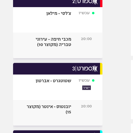
אופניים
עכשיו
צ'לסי - מילאן
ספורט מוטורי
כדורמים
פוטבול אמריקאי NFL
20:00
מכבי חיפה - עירוני
בייסבול MLB
טבריה (מקוצר 10)
ספורט אתגרי
ואקסטרים
אומנויות לחימה
גיימינג E-Sports
עכשיו
שטוטגרט - אברטון
ישיר
20:00
יובנטוס - אינטר (מקוצר
15)