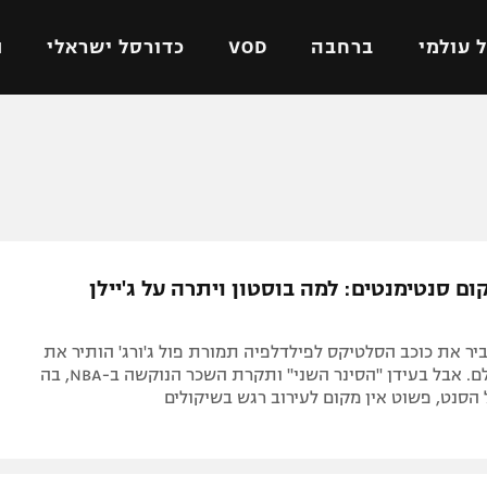
 עולמי
ברחבה
VOD
כדורסל ישראלי
ת
ל ישראלי
כדורגל עולמי
כדורסל ישראלי
על
ליגת האלופות
ליגת ווינר סל
אומית
ליגה אירופית
ליגה לאומית
וטו
ליגה אנגלית
כדורסל נשים
ם סנטימנטים: למה בוסטון ויתרה על ג'יילן
ים
ליגה גרמנית
מכבי תל אביב
מדינה
ליגה ספרדית
הפועל חולון
ר את כוכב הסלטיקס לפילדלפיה תמורת פול ג'ורג' הותיר את
ישראל
ליגה איטלקית
הפועל ירושלים
האוהדים בהלם. אבל בעידן "הסינר השני" ותקרת השכר הנוקשה ב-NBA, בה
הסנט, פשוט אין מקום לעירוב רגש בשיקולים
יפה
ליגה צרפתית
דני אבדיה
רושלים
ליגה הולנדית
ל אביב
ליגה טורקית