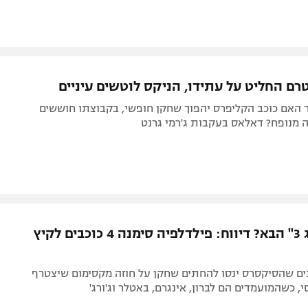
 טרם החליט על עתידו, הניקס לוטשים עיניים
ר האם כוכב הקליפרס יהפוך שחקן חופשי, בקבוצתו חוששים
ה מנופח? דאלאס בעקבות ג'רמי גרנט
בדרך ל"ביג 3" הבא? דיווח: פילדלפיה סימנה 4 כוכבים לקיץ
ים שהסיקסרס ינסו להחתים שחקן על חוזה מקסימום שיצטרף
, כשהמועמדים הם לברון, אינגרם, באטלר וג'ורג'