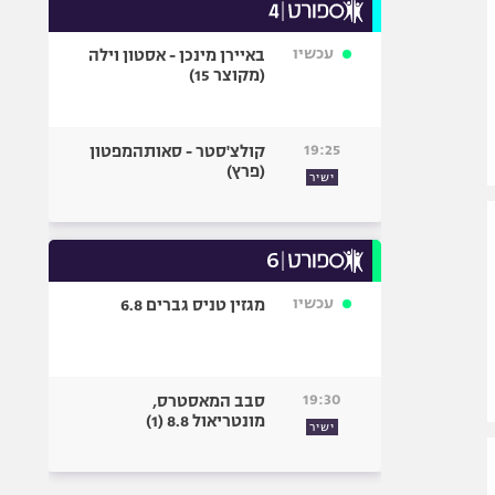
עכשיו
באיירן מינכן - אסטון וילה
(מקוצר 15)
19:25
קולצ'סטר - סאותהמפטון
(פרץ)
ישיר
עכשיו
מגזין טניס גברים 6.8
19:30
סבב המאסטרס,
מונטריאול 8.8 (1)
ישיר