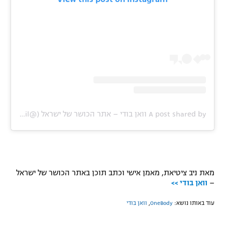
רשיון להקרנה פומבית לבית עסק
הצטרפות לחבילת הערוצים
לוח דרושים – ג'ובנט
תגיות
המגזין
A post shared by וואן בודי – אתר הכושר של ישראל (@onebody.co.il)
מאת ניב ציטיאת, מאמן אישי וכתב תוכן באתר הכושר של ישראל
–
וואן בודי >>
עוד באותו נושא:
OneBody
,
וואן בודי