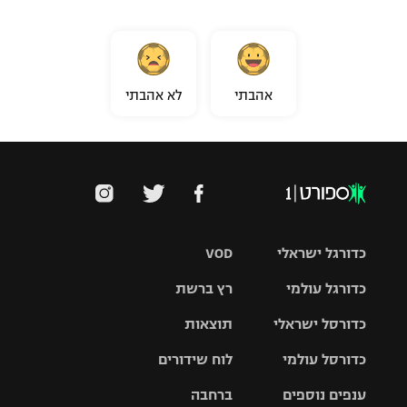
אהבתי
לא אהבתי
כדורגל ישראלי
VOD
כדורגל עולמי
רץ ברשת
ליגת העל
כדורסל ישראלי
תוצאות
ליגת
ליגה לאומית
האלופות
כדורסל עולמי
לוח שידורים
ליגת ווינר
סל
גביע הטוטו
ענפים נוספים
ברחבה
ליגה