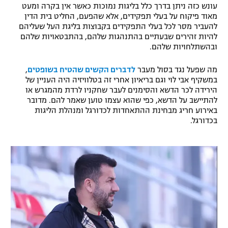
עונש כזה ניתן בדרך כלל בליגות נמוכות כאשר אין בקרה ומעט
רשיון להקרנה פומבית לבית עסק
מאוד פיקוח על בעלי תפקידים, אלא שהפעם, החליט בית הדין
להעביר מסר לכל בעלי התפקידים בקבוצות בליגת העל שעליהם
להיות זהירים שבעתיים בהתנהגות שלהם, בהתבטאויות שלהם
הצטרפות לחבילת הערוצים
ובהשתלחויות שלהם.
לוח דרושים – ג'ובנט
מה שפעל נגד בסול מעבר
לדברים הקשים שהטיח בשופטים
,
במשקיף אבי לוי וגם בריאיון אחרי זה בטלוויזיה היה העניין של
תגיות
הירידה לכר הדשא והסימנים לעבר שחקניו לרדת מהמגרש או
להתיישב על הדשא, כפי שהוא עצמו טוען שאמר להם. מדובר
המגזין
באירוע חריג מבחינת ההתאחדות לכדורגל ומנהלת הליגות
בכדורגל.