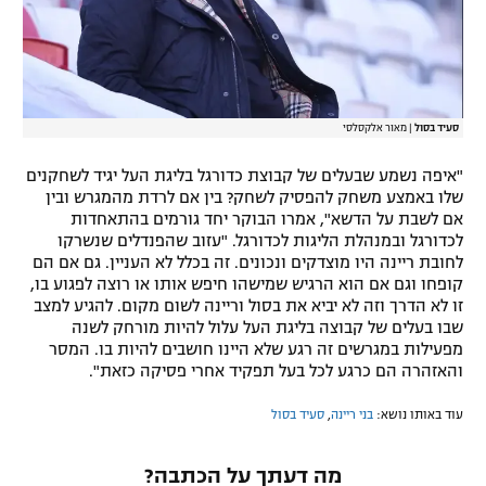
סעיד בסול
|
מאור אלקסלסי
"איפה נשמע שבעלים של קבוצת כדורגל בליגת העל יגיד לשחקנים
שלו באמצע משחק להפסיק לשחק? בין אם לרדת מהמגרש ובין
אם לשבת על הדשא", אמרו הבוקר יחד גורמים בהתאחדות
לכדורגל ובמנהלת הליגות לכדורגל. "עזוב שהפנדלים שנשרקו
לחובת ריינה היו מוצדקים ונכונים. זה בכלל לא העניין. גם אם הם
קופחו וגם אם הוא הרגיש שמישהו חיפש אותו או רוצה לפגוע בו,
זו לא הדרך וזה לא יביא את בסול וריינה לשום מקום. להגיע למצב
שבו בעלים של קבוצה בליגת העל עלול להיות מורחק לשנה
מפעילות במגרשים זה רגע שלא היינו חושבים להיות בו. המסר
והאזהרה הם כרגע לכל בעל תפקיד אחרי פסיקה כזאת".
עוד באותו נושא:
בני ריינה
,
סעיד בסול
מה דעתך על הכתבה?