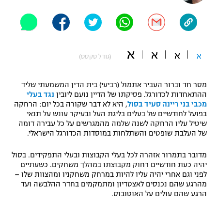
"מחצית בשכונה" – פודקאסט
אופניים
ספורט מוטורי
משתתפים וזוכים בפרסים
א
א
א
א
(גודל טקסט)
כדורמים
תקנון משתתפים וזוכים בפרסים
טניס
מסר חד וברור העביר אתמול (רביעי) בית הדין המשמעתי שליד
פוטבול אמריקאי NFL
ההתאחדות לכדורגל. פסיקתו של הדיין נועם ליובין
נגד בעלי
תקנון עבור פעילות אלקטרה
מכבי בני ריינה סעיד בסול
, היא לא דבר שקורה בכל יום: הרחקה
גיימינג E-Sports
בייסבול MLB
בפועל לחודשיים של בעלים בליגת העל ובעיקר עונש על תנאי
תקנון עבור פעילות ספורט 1 – "מרלן"
שיטיל עליו הרחקה לשנה שלמה מהמגרשים על כל עבירה דומה
של העלבת שופטים והשתלחות במוסדות הכדורגל הישראלי.
ספורט אתגרי ואקסטרים
תנאי שימוש
מדובר בתמרור אזהרה לכל בעלי הקבוצות ובעלי התפקידים. בסול
אומנויות לחימה
יהיה כעת חודשיים רחוק מקבוצתו במהלך משחקים. כשעתיים
לפני וגם אחרי יהיה עליו להיות במרחק משחקניו ומהצוות שלו –
מדיניות פרטיות
גיימינג E-Sports
מהרגע שהם נכנסים לאצטדיון ומתמקמים בחדר ההלבשה ועד
הרגע שהם עולים על האוטובוס.
תקנון פעילות ספורט 1