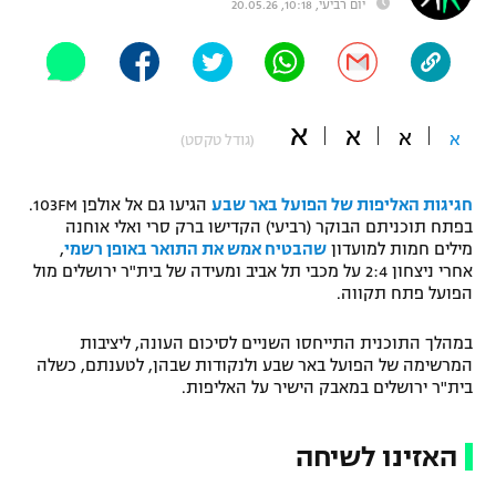
יום רביעי, 10:18, 20.05.26
"מחצית בשכונה" – פודקאסט
אופניים
ספורט מוטורי
משתתפים וזוכים בפרסים
א
א
א
א
(גודל טקסט)
כדורמים
תקנון משתתפים וזוכים בפרסים
טניס
פוטבול אמריקאי NFL
חגיגות האליפות של הפועל באר שבע
הגיעו גם אל אולפן 103FM.
תקנון עבור פעילות אלקטרה
בפתח תוכניתם הבוקר (רביעי) הקדישו ברק סרי ואלי אוחנה
מילים חמות למועדון
שהבטיח אמש את התואר באופן רשמי
,
גיימינג E-Sports
בייסבול MLB
אחרי ניצחון 2:4 על מכבי תל אביב ומעידה של בית"ר ירושלים מול
תקנון עבור פעילות ספורט 1 – "מרלן"
הפועל פתח תקווה.
ספורט אתגרי ואקסטרים
תנאי שימוש
במהלך התוכנית התייחסו השניים לסיכום העונה, ליציבות
אומנויות לחימה
המרשימה של הפועל באר שבע ולנקודות שבהן, לטענתם, כשלה
בית"ר ירושלים במאבק הישיר על האליפות.
מדיניות פרטיות
גיימינג E-Sports
האזינו לשיחה
תקנון פעילות ספורט 1