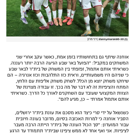
dannymaron80-30 (1)
|
דני מרון
אוחנה שיתף גם בתחושותיו בזמן אמת, כאשר עקב אחרי שני
המשחקים במקביל: "הפועל באר שבע הגיעה הרבה יותר רעננה.
כשראיתי אותם אתמול, זפזפתי בין המשחק של בית"ר לבאר שבע
כי שניהם היו משמעותיים, וראית כזו התלהבות וכזו אנרגיה – הם
שיחקו משחק יוצא מן הכלל. לשחק משחק אליפות עם הלחץ,
המתח והציפיות זה לא דבר של מה בכך. זו עבודה מצוינת של
הצוות המקצועי שעובד עם השחקנים לאורך כל הדרך. כשראיתי
אותם אתמול אמרתי – כן, מגיע להם".
כשנשאל על ידי סרי כיצד הוא מסכם את עונת בית"ר ירושלים,
הסביר אוחנה כי למרות האכזבה בסיום, מדובר בעונה חיובית
עבור המועדון: "סך הכול העונה של בית"ר הייתה הרבה מעבר
לציפיות. אני ואף אחד לא ממש ציפינו שבית"ר תתמודד עד הרגע