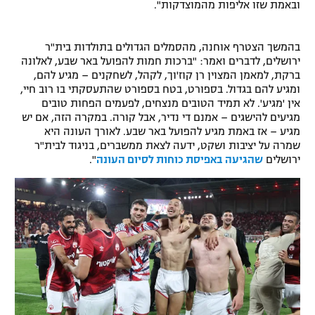
ובאמת שזו אליפות מהמוצדקות".
בהמשך הצטרף אוחנה, מהסמלים הגדולים בתולדות בית"ר
ירושלים, לדברים ואמר: "ברכות חמות להפועל באר שבע, לאלונה
ברקת, למאמן המצוין רן קוז'וך, לקהל, לשחקנים – מגיע להם,
ומגיע להם בגדול. בספורט, בטח בספורט שהתעסקתי בו רוב חיי,
אין 'מגיע'. לא תמיד הטובים מנצחים, לפעמים הפחות טובים
מגיעים להישגים – אמנם די נדיר, אבל קורה. במקרה הזה, אם יש
מגיע – אז באמת מגיע להפועל באר שבע. לאורך העונה היא
שמרה על יציבות ושקט, ידעה לצאת ממשברים, בניגוד לבית"ר
ירושלים
שהגיעה באפיסת כוחות לסיום העונה
".