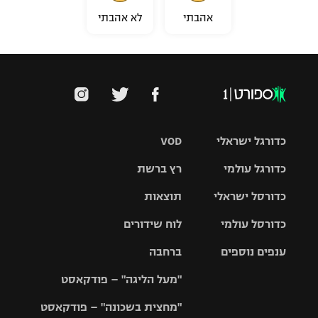
אהבתי
לא אהבתי
כדורגל ישראלי
VOD
כדורגל עולמי
רץ ברשת
ליגת העל
כדורסל ישראלי
תוצאות
ליגת
ליגה לאומית
האלופות
כדורסל עולמי
לוח שידורים
ליגת ווינר
סל
גביע הטוטו
ענפים נוספים
ברחבה
ליגה
NBA
אירופית
"מעל הליגה" – פודקאסט
ליגה לאומית
ליגיונרים
טניס
יורוליג
ליגה אנגלית
"מחצית בשכונה" – פודקאסט
כדורסל נשים
גביע המדינה