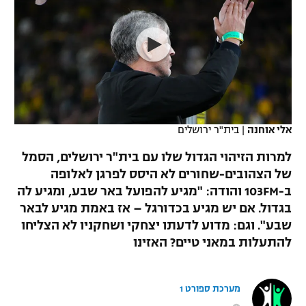
כדורסל נשים
נבחרת ישראל
יורוליג
ליגה ספרדית
טניס
VOD
מכבי תל אביב
מכבי חיפה
יורוקאפ
ליגה איטלקית
כדוריד
הפועל חולון
בית"ר ירושלים
רץ ברשת
ליגה צרפתית
כדורעף
הפועל ירושלים
מכבי תל אביב
ליגה הולנדית
אלי אוחנה
|
בית"ר ירושלים
שחייה
תוצאות
דני אבדיה
הפועל תל אביב
למרות הזיהוי הגדול שלו עם בית"ר ירושלים, הסמל
ליגה טורקית
ג'ודו
של הצהובים-שחורים לא היסס לפרגן לאלופה
הפועל חיפה
לוח שידורים
ב-103FM והודה: "מגיע להפועל באר שבע, ומגיע לה
ליגה סינית
אגרוף
בגדול. אם יש מגיע בכדורגל – אז באמת מגיע לבאר
הפועל באר שבע
שבע". וגם: מדוע לדעתו יצחקי ושחקניו לא הצליחו
ליגה ברזילאית
ברחבה
ספורט אולימפי
להתעלות במאני טיים? האזינו
מכבי נתניה
ליגות נוספות
UFC
"מעל הליגה" – פודקאסט
בני יהודה
מערכת ספורט 1
היאבקות WWE