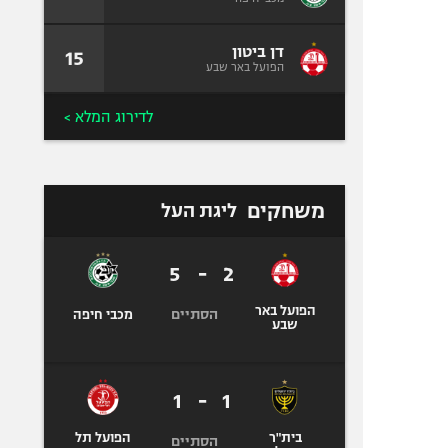
דן ביטון
15
הפועל באר שבע
לדירוג המלא >
משחקים
ליגת העל
5
-
2
הפועל באר
הסתיים
מכבי חיפה
שבע
1
-
1
בית"ר
הפועל תל
הסתיים