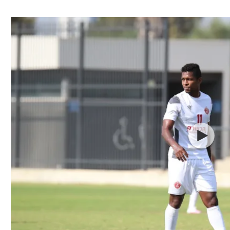
ל אביב
ליגה טורקית
תל אביב
ליגה סינית
חיפה
ליגה ברזילאית
באר שבע
ליגות נוספות
תניה
דה