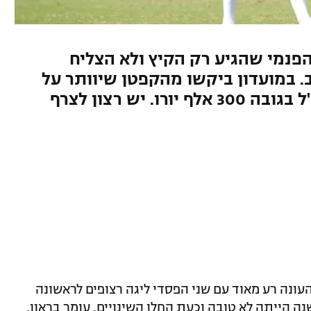
פנמי שהגיע רק הקיץ ולא הצליח
ב. במועדון ביקשו מהקפטן שיוותר על
30%. מחזיק בסעיף שחרור לחו"ל בגובה 300 אלף יורו. יש רצון לצרף
עונה רע מאוד עם שני הפסדי ליגה רצופים לראשונה
גל השנה הייתה לא טובה וכעת החלו השינויים. עומר בראון,