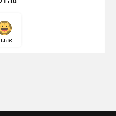
מה דע
אהבת