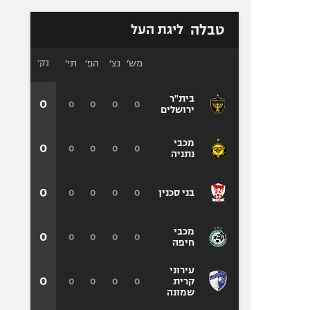
טבלה
ליגת העל
מש׳
נצ׳
הפ׳
תי׳
נק׳
בית"ר
0
0
0
0
0
ירושלים
מכבי
0
0
0
0
0
נתניה
0
0
0
0
0
בני סכנין
מכבי
0
0
0
0
0
חיפה
עירוני
0
0
0
0
0
קרית
שמונה