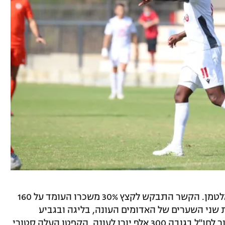
בינתיים ישנן גם צרות מול הקפטן עומרי אלטמן. הקשר התבקש לקצץ 30% משכרו העומד על 160
ת שני השערים של האדומים העונה, בליגה ובגביע
הטוטו. נזכיר כי אלטמן מחזיק בסעיף שחרור לחו"ל בגובה 300 אלף יורו לעונה. הקפטן העלה סטורי