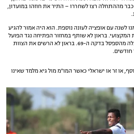
יע רק הקיץ אך כבר מההתחלה רצו לשחררו – התיר את חוזהו במועדון,
 לשנה עם אופציה לעונה נוספת. הוא היה אמור להגיע
המקצועי. בראון לא שותף במחזור הפתיחה נגד הפועל
כפר סבא, ובמחזור השני נגד מ.ס אשדוד עלה מהספסל בדקה ה-69. בראון לא הרשים את הצוות
 חודשים.
, או זר או ישראלי כאשר המו"מ מול גיא מלמד שאינו