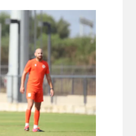
משתתפים וזוכים בפרסים
מכבי ת
הפועל 
תקנון משתתפים וזוכים בפרסים
הפועל 
תקנון עבור פעילות אלקטרה
הפועל 
תקנון עבור פעילות ספורט 1 – "מרלן"
מכבי נ
טניס
בני יהו
גיימינג E-Sports
תנאי שימוש
מדיניות פרטיות
תקנון פעילות ספורט 1
רשיון להקרנה פומבית לבית עסק
הצטרפות לחבילת הערוצים
לוח דרושים – ג'ובנט
תגיות