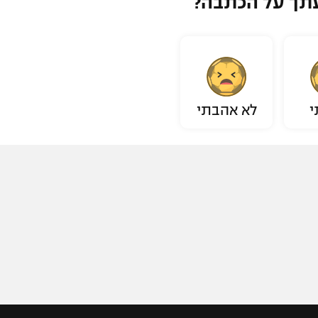
תך על הכתבה?
י
לא אהבתי