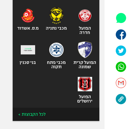
היאבקות WWE
אופניים
ספורט מוטורי
כדורמים
הפועל
מכבי נתניה
מ.ס. אשדוד
חדרה
פוטבול אמריקאי NFL
בייסבול MLB
ספורט אתגרי
ואקסטרים
הפועל קרית
מכבי פתח
בני סכנין
שמונה
תקוה
אומנויות לחימה
גיימינג E-Sports
הפועל
ירושלים
לכל הקבוצות >