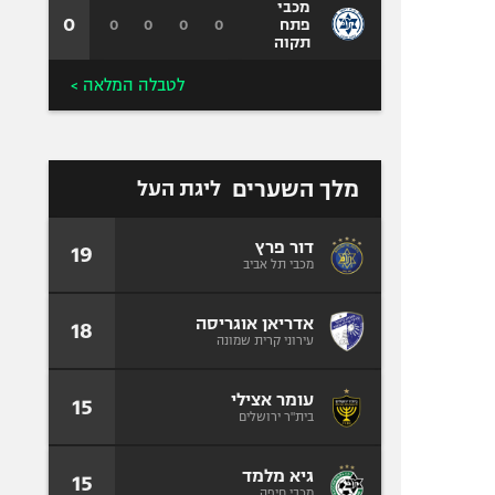
מכבי
0
0
0
0
0
פתח
תקוה
לטבלה המלאה >
מלך השערים
ליגת העל
דור פרץ
19
מכבי תל אביב
אדריאן אוגריסה
18
עירוני קרית שמונה
עומר אצילי
15
בית"ר ירושלים
גיא מלמד
15
מכבי חיפה