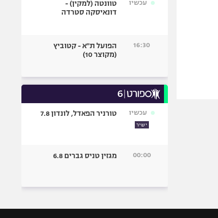
עכשיו
טוונטה (למקין) -
דונאיסקה סטרדה
16:30
הפועל ת"א - קטוביץ
(מקוצר 10)
עכשיו
טורניר הפאדל, לונדון 7.8
ישיר
00:00
מגזין טניס גברים 6.8