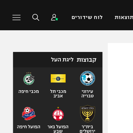
וצאות
לוח שידורים
כדורסל עולמי
ענפים נוספים
קבוצות
ליגת העל
NBA
טניס
יורוליג
כדוריד
יורוקאפ
כדורעף
שחייה
עירוני
מכבי תל
מכבי חיפה
טבריה
אביב
ג'ודו
אגרוף
ספורט אולימפי
UFC
בית"ר
הפועל באר
הפועל חיפה
ירושלים
שבע