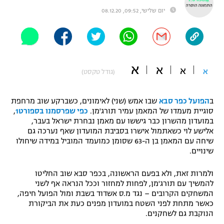
יום שלישי, 09:52, 08.12.20
"מחצית בשכונה" – פודקאסט
אופניים
ספורט מוטורי
משתתפים וזוכים בפרסים
א
א
כדורמים
א
א
(גודל טקסט)
תקנון משתתפים וזוכים בפרסים
טניס
פוטבול אמריקאי NFL
תקנון עבור פעילות אלקטרה
ב
הפועל כפר סבא
שבו אמש (שני) לאימונים, כשברקע שוב מרחפת
סוגיית מעמדו של המאמן עמיר תורג'מן.
כפי שפרסמנו בספורט1
,
גיימינג E-Sports
בייסבול MLB
במועדון מהשרון כבר גיששו עם מאמן נבחרת ישראל בעבר,
תקנון עבור פעילות ספורט 1 – "מרלן"
אלישע לוי כשאתמול אישרו בסביבת המועדון שאף נערכה גם
ספורט אתגרי ואקסטרים
שיחה עם המאמן בן ה-63 שסומן כמועמד המוביל במידה שיחולו
תנאי שימוש
שינויים.
אומנויות לחימה
ולמרות זאת, ולא בפעם הראשונה, בכפר סבא שוב החליטו
מדיניות פרטיות
להמשיך עם תורג'מן, לפחות למחזור וככל הנראה אף לשני
גיימינג E-Sports
המשחקים הקרובים – נגד מ.ס אשדוד בשבת ומול הפועל חיפה,
כאשר מתחת לפני השטח במועדון מפנים כעת את הביקורת
תקנון פעילות ספורט 1
הנוקבת גם לשחקנים.