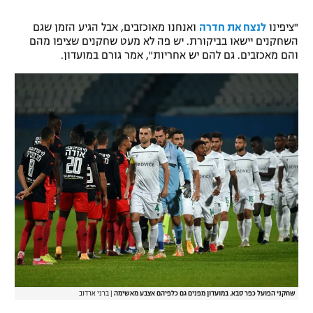
רשיון להקרנה פומבית לבית עסק
"ציפינו
לנצח את חדרה
ואנחנו מאוכזבים, אבל הגיע הזמן שגם
השחקנים יישאו בביקורת. יש פה לא מעט שחקנים שציפו מהם
הצטרפות לחבילת הערוצים
והם מאכזבים. גם להם יש אחריות", אמר גורם במועדון.
לוח דרושים – ג'ובנט
תגיות
המגזין
שחקני הפועל כפר סבא. במועדון מפנים גם כלפיהם אצבע מאשימה
|
ברני ארדוב