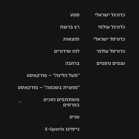
כדורגל ישראלי
VOD
כדורגל עולמי
רץ ברשת
ליגת העל
כדורסל ישראלי
תוצאות
ליגת
ליגה לאומית
האלופות
כדורסל עולמי
לוח שידורים
ליגת ווינר
סל
גביע הטוטו
ענפים נוספים
ברחבה
ליגה
NBA
אירופית
"מעל הליגה" – פודקאסט
ליגה לאומית
ליגיונרים
טניס
יורוליג
ליגה אנגלית
"מחצית בשכונה" – פודקאסט
כדורסל נשים
גביע המדינה
כדוריד
יורוקאפ
ליגה גרמנית
משתתפים וזוכים
בפרסים
מכבי תל
נבחרת
כדורעף
אביב
ישראל
ליגה
טניס
ספרדית
תקנון משתתפים
שחייה
הפועל חולון
מכבי חיפה
וזוכים בפרסים
גיימינג E-Sports
ליגה