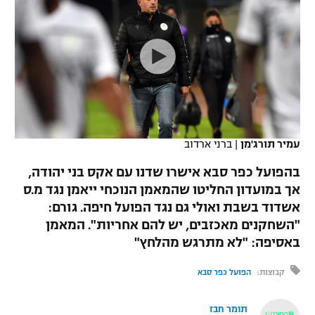
כדורסל נשים
נבחרת ישראל
יורוליג
ליגה ספרדית
טניס
VOD
מכבי תל אביב
מכבי חיפה
יורוקאפ
ליגה איטלקית
כדוריד
הפועל חולון
בית"ר ירושלים
רץ ברשת
ליגה צרפתית
כדורעף
הפועל ירושלים
מכבי תל אביב
ליגה הולנדית
שחייה
תוצאות
עמיר תורג'מן
|
ברני ארדוב
דני אבדיה
הפועל תל אביב
ליגה טורקית
בהפועל כפר סבא אישרו שדנו עם אקס בני יהודה,
ג'ודו
הפועל חיפה
אך במועדון החליטו שהמאמן הנוכחי ייאמן נגד מ.ס
לוח שידורים
ליגה סינית
אשדוד בשבת ואולי גם נגד הפועל חיפה. גורם:
אגרוף
הפועל באר שבע
"השחקנים מאכזבים, יש להם אחריות". המאמן
ליגה ברזילאית
ברחבה
באסיפה: "לא מתרגש מהלחץ"
ספורט אולימפי
מכבי נתניה
ליגות נוספות
קבוצות:
הפועל כפר סבא
UFC
"מעל הליגה" – פודקאסט
בני יהודה
תומר חבז
היאבקות WWE