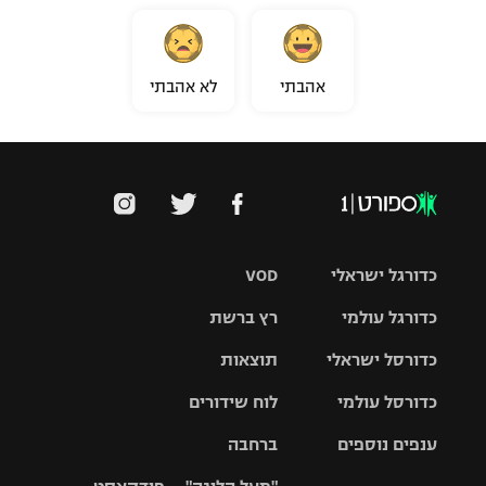
אהבתי
לא אהבתי
כדורגל ישראלי
VOD
כדורגל עולמי
רץ ברשת
ליגת העל
כדורסל ישראלי
תוצאות
ליגת
ליגה לאומית
האלופות
כדורסל עולמי
לוח שידורים
ליגת ווינר
סל
גביע הטוטו
ענפים נוספים
ברחבה
ליגה
NBA
אירופית