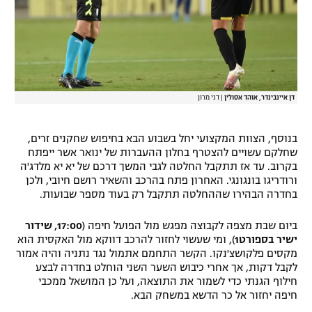
דן איינבינדר, אוהד אסולין
|
דני מרון
בנוסף, הצוות המקצועי יחל בשבוע הבא בחיפוש שחקנים זרים,
שחלקם עשויים להצטרף בחלון ההעברות של ינואר אשר ייפתח
בקרוב. עד אז תתקבל החלטה לגבי המשך דרכם של יא יא מלדג'ה
ורודריגו בונגונגי. האחרון פתח בהרכב והשאיר רושם חיובי, ולכן
בחדרה הבהירו שההחלטה תתקבל רק בעוד מספר שבועות.
ביום שבת מצפה לקבוצה מפגש מול הפועל חיפה (
17:00, שידור
ישיר בספורט1
), ומי שעשוי לחזור להרכב דווקא מול האקסית הוא
מקסים פלקושצ'נקו. הקשר התחמם אתמול נגד נתניה והיה אמור
לקבל דקות, אך אחרי כיבוש השער השני הוחלט בחדרה לבצע
חילוף הגנתי כדי לשמור את התוצאה, ועל כן המושאל ממכבי
חיפה יחזור אל כר הדשא במשחק הבא.