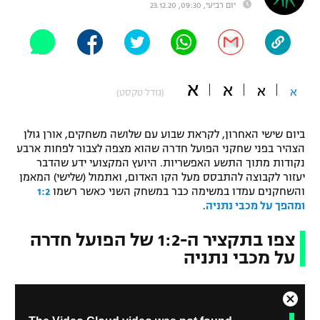
יום רביעי, 09:30, 23.12.20
"מחצית בשכונה" – פודקאסט
אופניים
ספורט מוטורי
משתתפים וזוכים בפרסים
א
א
א
א
(גודל טקסט)
כדורמים
תקנון משתתפים וזוכים בפרסים
טניס
פוטבול אמריקאי NFL
ביום שישי האחרון, לקראת שבוע עם שלושה משחקים, אורן גולן
תקנון עבור פעילות אלקטרה
הצהיר בפני שחקני הפועל חדרה שהוא מצפה לצבור לפחות ארבע
נקודות מתוך התשע האפשריות. היועץ המקצועי ידע שהדבר
גיימינג E-Sports
בייסבול MLB
יעזור לקבוצה להתבסס מעל הקו האדום, ואתמול (שלישי) המאמן
תקנון עבור פעילות ספורט 1 – "מרלן"
והשחקנים עמדו במשימה כבר במשחק השני כאשר רשמו
1:2
ספורט אתגרי ואקסטרים
ומהפך על מכבי נתניה
.
תנאי שימוש
אומנויות לחימה
צפו בתקציר ה-1:2 של הפועל חדרה
על מכבי נתניה
מדיניות פרטיות
גיימינג E-Sports
תקנון פעילות ספורט 1
C
T