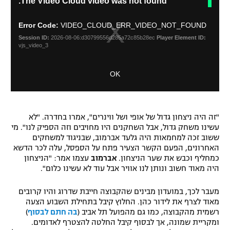
The Video Cloud video was not found.
l
h
o
i
רשיון להקרנה פומבית לבית עסק
s
s
Error Code:
VIDEO_CLOUD_ERR_VIDEO_NOT_FOUND
i
e
הצטרפות לחבילת הערוצים
Session ID:
2026-08-06:d30799556d285a72c85b28ec
Player Element ID:
s
M
vjs_video_3
a
o
לוח דרושים – ג'ובנט
m
d
OK
o
a
d
תגיות
l
a
D
l
i
המגזין
w
"זה היה ניצחון גדול של אופי ושל ווינרים", אמרו בחדרה. "לא
a
i
עשינו משחק גדול, אבל השחקנים היו מחויבים וזה הספיק לנו". מי
l
n
ששוב זכה למחמאות היה גלעד אברמוב, שבניגוד למשחקים
o
d
האחרונים, הפעם הקשר הצעיר פתח על הספסל, עלה לכר הדשא
g
o
כמחליף וכבש את שער הניצחון.
אברמוב
עצמו אמר: "הניצחון
w
היה מאוד חשוב ונותן לנו אוויר אבל עוד לא עשינו כלום".
.
מעבר לכך, במועדון מבינים שהקבוצה חייבת שדרוג והיו קרובים
מאוד לצרף את לידור כהן. החלוץ קיבל בתחילת השבוע הצעה
רשמית מהקבוצה, כמו גם מהפועל תל אביב (
בה חתם לבסוף
)
ומקריית שמונה, אך לבסוף קיבל החלטה להצטרף לאדומים.