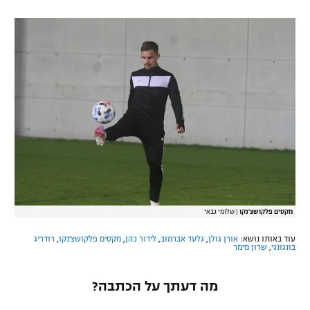
מקסים פלקושצ'נקו
|
שלומי גבאי
עוד באותו נושא:
אורן גולן
,
גלעד אברמוב
,
לידור כהן
,
מקסים פלקושצ'נקו
,
רודריג
בונגונגי
,
שרון מימר
מה דעתך על הכתבה?