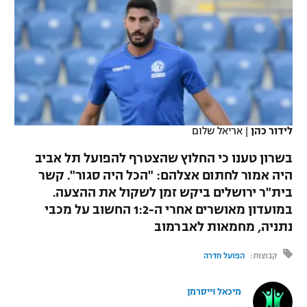
כדורסל נשים
נבחרת ישראל
יורוליג
ליגה ספרדית
טניס
VOD
מכבי תל אביב
מכבי חיפה
יורוקאפ
ליגה איטלקית
כדוריד
הפועל חולון
בית"ר ירושלים
רץ ברשת
ליגה צרפתית
כדורעף
הפועל ירושלים
מכבי תל אביב
ליגה הולנדית
לידור כהן
|
אריאל שלום
שחייה
תוצאות
דני אבדיה
הפועל תל אביב
בשרון טענו כי החלוץ שהצטרף להפועל תל אביב
ליגה טורקית
ג'ודו
היה אמור לחתום אצלהם: "הכל היה סגור". קשר
הפועל חיפה
לוח שידורים
בית"ר ירושלים ביקש זמן לשקול את ההצעה.
ליגה סינית
אגרוף
במועדון מאושרים אחרי ה-1:2 החשוב על מכבי
הפועל באר שבע
נתניה, מחמאות לאברמוב
ליגה ברזילאית
ברחבה
ספורט אולימפי
מכבי נתניה
קבוצות:
הפועל חדרה
ליגות נוספות
UFC
"מעל הליגה" – פודקאסט
בני יהודה
מיכאל וייסרמן
היאבקות WWE