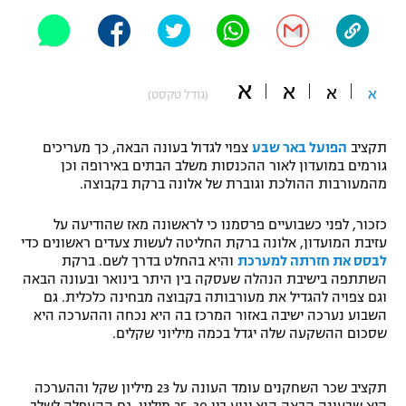
"מחצית בשכונה" – פודקאסט
אופניים
ספורט מוטורי
משתתפים וזוכים בפרסים
א
א
א
א
(גודל טקסט)
כדורמים
תקנון משתתפים וזוכים בפרסים
טניס
תקציב
הפועל באר שבע
צפוי לגדול בעונה הבאה, כך מעריכים
גורמים במועדון לאור ההכנסות משלב הבתים באירופה וכן
פוטבול אמריקאי NFL
תקנון עבור פעילות אלקטרה
מהמעורבות ההולכת וגוברת של אלונה ברקת בקבוצה.
גיימינג E-Sports
בייסבול MLB
כזכור, לפני כשבועיים פרסמנו כי לראשונה מאז שהודיעה על
תקנון עבור פעילות ספורט 1 – "מרלן"
עזיבת המועדון, אלונה ברקת החליטה לעשות צעדים ראשונים כדי
ספורט אתגרי ואקסטרים
לבסס את חזרתה למערכת
והיא בהחלט בדרך לשם. ברקת
תנאי שימוש
השתתפה בישיבת הנהלה שעסקה בין היתר בינואר ובעונה הבאה
וגם צפויה להגדיל את מעורבותה בקבוצה מבחינה כלכלית. גם
אומנויות לחימה
השבוע נערכה ישיבה באזור המרכז בה היא נכחה וההערכה היא
מדיניות פרטיות
שסכום ההשקעה שלה יגדל בכמה מיליוני שקלים.
גיימינג E-Sports
תקנון פעילות ספורט 1
תקציב שכר השחקנים עומד העונה על 23 מיליון שקל וההערכה