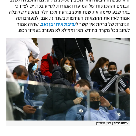
היא שבעונה הבאה הוא ינוע בין 25-30 מיליון. גם ההעפלה לשלב
הבתים וההכנסות של המועדון אמורות לסייע בכך. יש לציין כי
רשיון להקרנה פומבית לבית עסק
באר שבע סיימה את שנת 2019 בגרעון ולכן חלק מהכסף שקיבלה
אמור לאזן את ההוצאות העודפות בשנה זו. אגב, למעורבותה
הצטרפות לחבילת הערוצים
הגוברת של ברקת אין קשר ל
עזיבת איתי בן זאב
, שהיה אמור
לעזוב בכל מקרה בחודש מאי וממילא לא מעורב בענייני רכש.
לוח דרושים – ג'ובנט
תגיות
המגזין
אלונה ברקת
|
לירון מולדובן