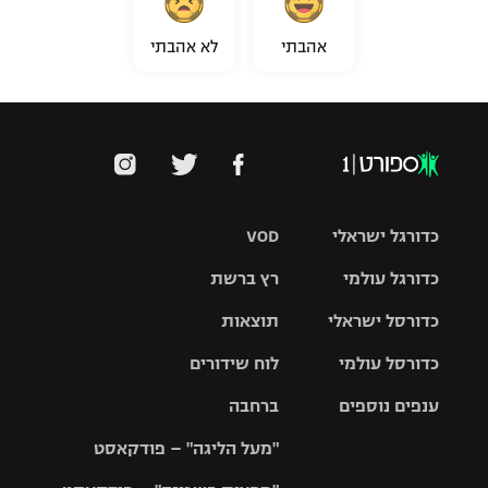
אהבתי
לא אהבתי
כדורגל ישראלי
VOD
כדורגל עולמי
רץ ברשת
ליגת העל
כדורסל ישראלי
תוצאות
ליגת
ליגה לאומית
האלופות
כדורסל עולמי
לוח שידורים
ליגת ווינר
סל
גביע הטוטו
ענפים נוספים
ברחבה
ליגה
NBA
אירופית
"מעל הליגה" – פודקאסט
ליגה לאומית
ליגיונרים
טניס
יורוליג
ליגה אנגלית