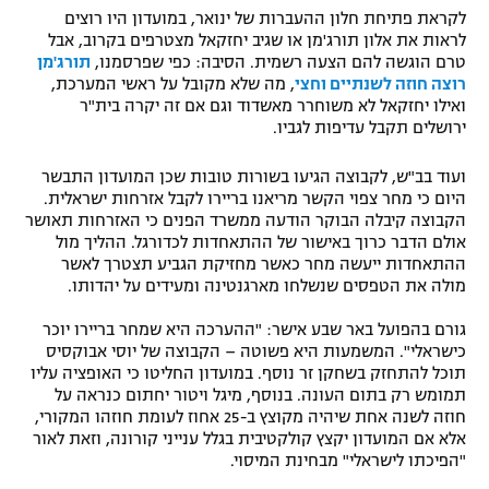
לקראת פתיחת חלון ההעברות של ינואר, במועדון היו רוצים
לראות את אלון תורג'מן או שגיב יחזקאל מצטרפים בקרוב, אבל
טרם הוגשה להם הצעה רשמית. הסיבה: כפי שפרסמנו,
תורג'מן
רוצה חוזה לשנתיים וחצי
, מה שלא מקובל על ראשי המערכת,
ואילו יחזקאל לא משוחרר מאשדוד וגם אם זה יקרה בית"ר
ירושלים תקבל עדיפות לגביו.
ועוד בב"ש, לקבוצה הגיעו בשורות טובות שכן המועדון התבשר
היום כי מחר צפוי הקשר מריאנו בריירו לקבל אזרחות ישראלית.
הקבוצה קיבלה הבוקר הודעה ממשרד הפנים כי האזרחות תאושר
אולם הדבר כרוך באישור של ההתאחדות לכדורגל. ההליך מול
ההתאחדות ייעשה מחר כאשר מחזיקת הגביע תצטרך לאשר
מולה את הטפסים שנשלחו מארגנטינה ומעידים על יהדותו.
גורם בהפועל באר שבע אישר: "ההערכה היא שמחר בריירו יוכר
כישראלי". המשמעות היא פשוטה – הקבוצה של יוסי אבוקסיס
תוכל להתחזק בשחקן זר נוסף. במועדון החליטו כי האופציה עליו
תמומש רק בתום העונה. בנוסף, מיגל ויטור יחתום כנראה על
חוזה לשנה אחת שיהיה מקוצץ ב-25 אחוז לעומת חוזהו המקורי,
אלא אם המועדון יקצץ קולקטיבית בגלל ענייני קורונה, וזאת לאור
"הפיכתו לישראלי" מבחינת המיסוי.