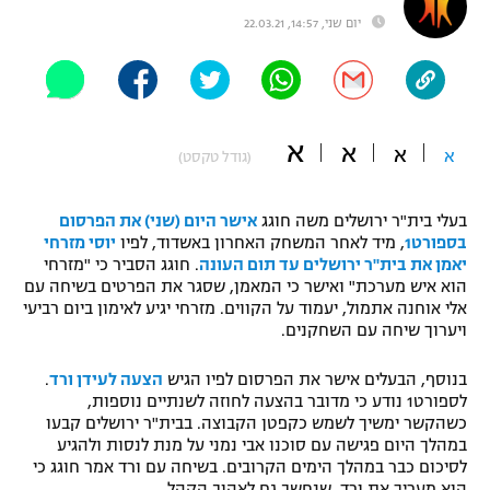
יום שני, 14:57, 22.03.21
"מחצית בשכונה" – פודקאסט
אופניים
ספורט מוטורי
משתתפים וזוכים בפרסים
א
א
כדורמים
א
א
(גודל טקסט)
תקנון משתתפים וזוכים בפרסים
טניס
פוטבול אמריקאי NFL
תקנון עבור פעילות אלקטרה
בעלי בית"ר ירושלים משה חוגג
אישר היום (שני) את הפרסום
בספורט1
, מיד לאחר המשחק האחרון באשדוד, לפיו
יוסי מזרחי
גיימינג E-Sports
בייסבול MLB
יאמן את בית"ר ירושלים עד תום העונה
. חוגג הסביר כי "מזרחי
תקנון עבור פעילות ספורט 1 – "מרלן"
הוא איש מערכת" ואישר כי המאמן, שסגר את הפרטים בשיחה עם
ספורט אתגרי ואקסטרים
אלי אוחנה אתמול, יעמוד על הקווים. מזרחי יגיע לאימון ביום רביעי
תנאי שימוש
ויערוך שיחה עם השחקנים.
אומנויות לחימה
בנוסף, הבעלים אישר את הפרסום לפיו הגיש
הצעה לעידן ורד
.
מדיניות פרטיות
לספורט1 נודע כי מדובר בהצעה לחוזה לשנתיים נוספות,
גיימינג E-Sports
כשהקשר ימשיך לשמש כקפטן הקבוצה. בבית"ר ירושלים קבעו
במהלך היום פגישה עם סוכנו אבי נמני על מנת לנסות ולהגיע
תקנון פעילות ספורט 1
לסיכום כבר במהלך הימים הקרובים. בשיחה עם ורד אמר חוגג כי
הוא מעריך את ורד, שנחשב גם לאהוב הקהל.