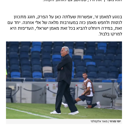
רשיון להקרנה פומבית לבית עסק
בנוגע למאמן זר, אפשרות שעלתה כאן על הפרק, חוגג מתכוון
הצטרפות לחבילת הערוצים
לנסות ולחפש מאמן כזה במעורבות מלאה של אלי אוחנה. יחד עם
זאת, במידה ויוחלט להביא בכל זאת מאמן ישראלי, העדיפות היא
למרקו בלבול.
לוח דרושים – ג'ובנט
תגיות
המגזין
יוסי מזרחי
|
מאור אלקסלסי