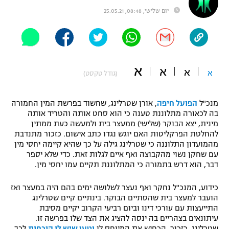
יום שלישי, 08:48, 25.05.21
"מחצית בשכונה" – פודקאסט
אופניים
ספורט מוטורי
משתתפים וזוכים בפרסים
א
א
כדורמים
א
א
(גודל טקסט)
תקנון משתתפים וזוכים בפרסים
טניס
פוטבול אמריקאי NFL
תקנון עבור פעילות אלקטרה
מנכ"ל
הפועל חיפה
, אורן שטרלינג, שחשוד בפרשת המין החמורה
בה לכאורה מתלוננת טענה כי הוא סחט אותה והטריד אותה
גיימינג E-Sports
בייסבול MLB
מינית, יצא הבוקר (שלישי) ממעצר בית ולמעשה כעת ממתין
תקנון עבור פעילות ספורט 1 – "מרלן"
להחלטת הפרקליטות האם יוגש נגדו כתב אישום. כזכור מתנדבת
ספורט אתגרי ואקסטרים
מהמועדון התלוננה כי שטרלינג גילה על כך שהיא קיימה יחסי מין
תנאי שימוש
עם שחקן נשוי מהקבוצה ואף איים לגלות זאת. כדי שלא יספר
דבר, הוא דרש בתמורה כי המתלוננת תקיים עמו יחסי מין.
אומנויות לחימה
מדיניות פרטיות
כידוע, המנכ"ל נחקר ואף נעצר לשלושה ימים בהם היה במעצר ואז
גיימינג E-Sports
הועבר למעצר בית שהסתיים הבוקר. בינתיים קיים שטרלינג
התייעצות עם עורכי דינו וביום רביעי הקרוב יקיים מסיבת
תקנון פעילות ספורט 1
עיתונאים בצהריים בה ינסה להציג את הצד שלו בפרשה זו.
שטרלינג, כזכור, הכחיש את המיוחס לו
וטען שיש לו הוכחות
לכך