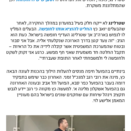
שהמתלוננת משקרת.
רשיון להקרנה פומבית לבית עסק
הצטרפות לחבילת הערוצים
שטרלינג
לא ייקח חלק פעיל במועדון במהלך החקירה, לאחר
שהבעלים יואב כץ
החליט להוציא אותו לחופשה
. הבעלים המליץ
לו לנפוש בארה"ב אך שטרלינג העדיף חופשה בישראל. כעת הוא
לוח דרושים – ג'ובנט
הגיב: "זה צעד קטן בדרך הארוכה שנקלעתי אליה. אבל אני סבור
ובטוח שהמערכת המשפטית אשר קיבלה לידיה את כל הראיות –
תגיות
תקבל החלטה חד משמעית שאני חף מפשע. כרגע אני זקוק לשקט
ולחופשה לי ולמשפחתי לאחר התופת שעברתי".
המגזין
בינתיים בהפועל חיפה מנסים להעלות הילוך בהכנות לעונה הבאה
כץ, מינה את רובי רגב למנכ"ל זמני. האחרון כבר שימש בתפקיד
דומה בעבר בהפועל כפר סבא, הפועל תל אביב ובעונה האחרונה
גם בהפועל אשקלון מליגה א'. למעשה כץ מקווה כי רגב יידע לגבש
תקציב וינהל שיחות עם שחקנים שונים בישראל בהם מעוניין
המאמן אלישע לוי.