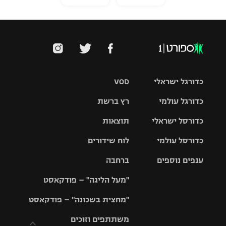
כדורגל ישראלי
VOD
כדורגל עולמי
רץ ברשת
ליגת העל
כדורסל ישראלי
תוצאות
ליגת
ליגה לאומית
האלופות
כדורסל עולמי
לוח שידורים
ליגת ווינר
סל
גביע הטוטו
ענפים נוספים
ברחבה
ליגה
NBA
אירופית
"מעל הליגה" – פודקאסט
ליגה לאומית
ליגיונרים
טניס
יורוליג
ליגה אנגלית
"מחצית בשכונה" – פודקאסט
כדורסל נשים
גביע המדינה
כדוריד
יורוקאפ
ליגה גרמנית
משתתפים וזוכים