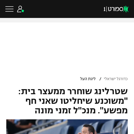
כדורגל ישראלי
ליגת העל
כדורגל עולמי
/
כדורגל ישראלי
ליגת העל
ליגה לאומית
שטרלינג שוחרר ממעצר בית:
ליגת האלופות
כדורסל ישראלי
גביע הטוטו
"משוכנע שיחליטו שאני חף
ליגה אירופית
מפשע". מנכ"ל זמני מונה
ליגת ווינר סל
ליגיונרים
כדורסל עולמי
ליגה אנגלית
ליגה לאומית
גביע המדינה
NBA
ליגה גרמנית
ענפים נוספים