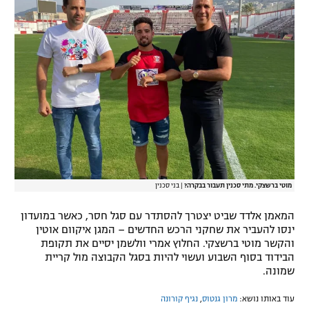
מוטי ברשצקי. מתי סכנין תעבור בבקרה?
|
בני סכנין
המאמן אלדד שביט יצטרך להסתדר עם סגל חסר, כאשר במועדון
ינסו להעביר את שחקני הרכש החדשים – המגן איקוום אוטין
והקשר מוטי ברשצקי. החלוץ אמרי וולשמן יסיים את תקופת
הבידוד בסוף השבוע ועשוי להיות בסגל הקבוצה מול קריית
שמונה.
עוד באותו נושא:
מרון גנטוס
,
נגיף קורונה