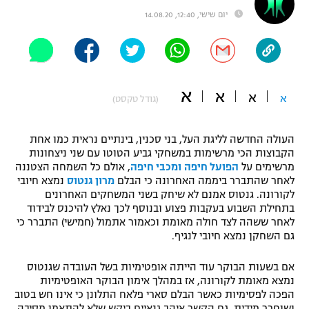
יום שישי, 12:40, 14.08.20
"מחצית בשכונה" – פודקאסט
אופניים
ספורט מוטורי
משתתפים וזוכים בפרסים
א
א
כדורמים
א
א
(גודל טקסט)
תקנון משתתפים וזוכים בפרסים
טניס
פוטבול אמריקאי NFL
תקנון עבור פעילות אלקטרה
העולה החדשה לליגת העל, בני סכנין, בינתיים נראית כמו אחת
הקבוצות הכי מרשימות במשחקי גביע הטוטו עם שני ניצחונות
גיימינג E-Sports
בייסבול MLB
מרשימים על
הפועל חיפה
ומכבי חיפה
, אולם כל השמחה הצטננה
תקנון עבור פעילות ספורט 1 – "מרלן"
לאחר שהתברר ביממה האחרונה כי הבלם
מרון גנטוס
נמצא חיובי
ספורט אתגרי ואקסטרים
לקורונה. גנטוס אמנם לא שיחק בשני המשחקים האחרונים
תנאי שימוש
בתחילת השבוע בעקבות פצוע ובנוסף לכך נאלץ להיכנס לבידוד
לאחר ששהה לצד חולה מאומת וכאמור אתמול (חמישי) התברר כי
אומנויות לחימה
גם השחקן נמצא חיובי לנגיף.
מדיניות פרטיות
גיימינג E-Sports
אם בשעות הבוקר עוד הייתה אופטימיות בשל העובדה שגנטוס
נמצא מאומת לקורונה, אז במהלך אימון הבוקר האופטימיות
תקנון פעילות ספורט 1
הפכה לפסימיות כאשר הבלם סארי פלאח התלונן כי אינו חש בטוב
ושוחרר מידית. גם הקשר איהב גנאיים ביקש שלא להתאמן מסיבה