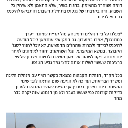
דומה ושוחרר מהאימון. בהג'ת בשיר, שלא התאמן ולא שיחק כל
רשיון להקרנה פומבית לבית עסק
השבוע, היה בקרבתו של גנטוס בתחילת השבוע והתבקש להיכנס
גם הוא לבידוד.
הצטרפות לחבילת הערוצים
"פעלנו על פי הנהלים והמשחק מול קריית שמונה ייערך
לוח דרושים – ג'ובנט
כמתוכנן", אמרו במועדון. גם המגן עלי עותמאן קיבל הודעה
להיכנס לבידוד ולמרות שהחלים מהפציעה, לא יוכל לחזור לסגל
תגיות
הקבוצה. בנושא המקצועי, סגל השחקנים יחזור לאימונים לאחר
יום מנוחה ויקוו לשמור על מאזן מושלם ולרשום ניצחון שלישי
המגזין
ברציפות שעשוי לשלוח אותם לחצי גמר גביע הטוטו.
בכל מקרה, הנהלת הקבוצה נמצאת בקשר רציף עם מנהלת הליגה
ומשרד הבריאות, ועד כה לא הגיעה שום הוראה לגבי שינוי
המשחק ביום ראשון. בסכנין אף הציעו לאנשי המנהלת לערוך
בדיקות קורונה כפי שעשו בעבר ולא מן הנמנע שזה יקרה כבר
מחר