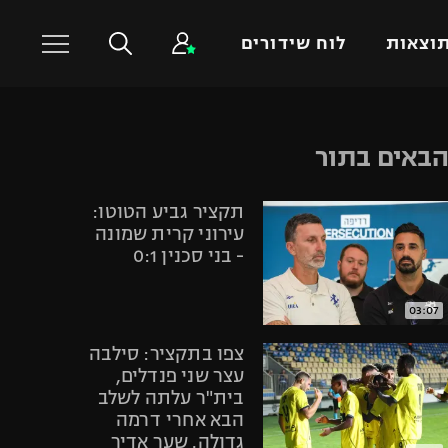
וצאות
לוח שידורים
כדורסל עולמי
ענפים נוספים
באים בתור
NBA
טניס
תקציר גביע הטוטו:
יורוליג
כדוריד
עירוני קרית שמונה
יורוקאפ
כדורעף
- בני סכנין 0:1
שחייה
ג'ודו
03:07
אגרוף
צפו בתקציר: סילבה
ספורט אולימפי
עצר שני פנדלים,
בית"ר עלתה לשלב
UFC
הבא אחרי דרמה
היאבקות WWE
גדולה. שער אדיר