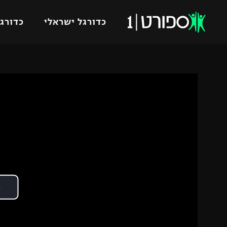
כדורגל ישראלי
כדורגל
VOD
כדורג
רץ ברשת
ליגת ה
ליגה ל
תוצאות
גביע הט
לוח שידורים
ליגיונר
ברחבה
גביע ה
נבחרת 
"מעל הליגה" – פודקאסט
מכבי ח
"מחצית בשכונה" – פודקאסט
בית"ר י
משתתפים וזוכים בפרסים
מכבי ת