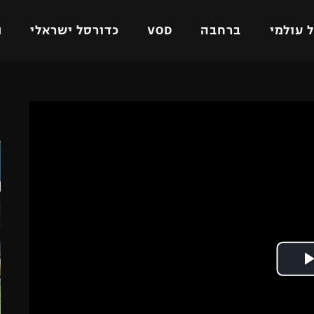
 עולמי
ברחבה
VOD
כדורסל ישראלי
ת
ל ישראלי
כדורגל עולמי
כדורסל ישראלי
ה
על
ליגת האלופות
ליגת ווינר סל
אומית
ליגה אירופית
ליגה לאומית
וטו
ליגה אנגלית
כדורסל נשים
ים
ליגה גרמנית
מכבי תל אביב
מדינה
ליגה ספרדית
הפועל חולון
ישראל
ליגה איטלקית
הפועל ירושלים
יפה
ליגה צרפתית
דני אבדיה
רושלים
ליגה הולנדית
ל אביב
ליגה טורקית